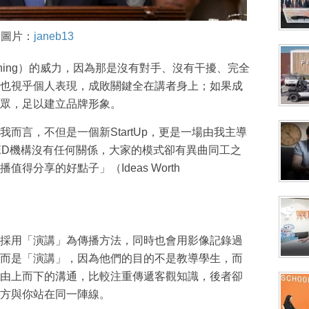
圖片：
janeb13
ching）的威力，因為那是沒有對手、沒有干擾、完全
也視乎個人表現，成敗關鍵全在講者身上；如果成
眾，足以建立品牌形象。
而言，不但是一個新StartUp，更是一場由我主導
程與TED機構沒有任何關係，大家的模式卻有異曲同工之
得分享的好點子」（Ideas Worth
採用「演講」為傳播方法，同時也會用影像記錄過
而是「演講」，因為他們的目的不是教導學生，而
由上而下的溝通，比較注重傳遞客觀知識，後者卻
方與你站在同一陣線。