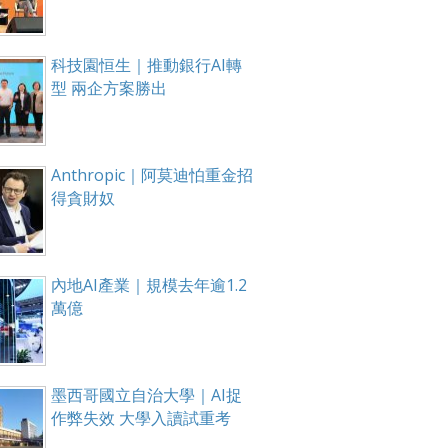
科技園恒生｜推動銀行AI轉
型 兩企方案勝出
Anthropic｜阿莫迪怕重金招
得貪財奴
內地AI產業｜規模去年逾1.2
萬億
墨西哥國立自治大學｜AI捉
作弊失效 大學入讀試重考