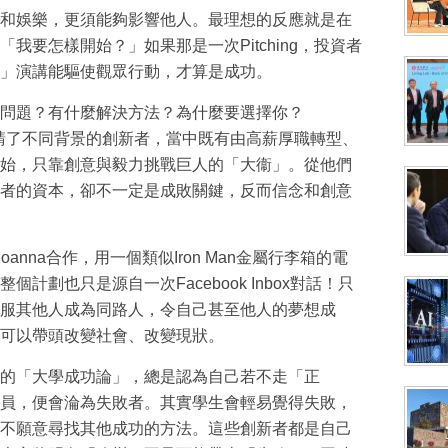
和娛樂，更須能夠影響他人。最理想的反應就是在
我要怎樣開始？」如果那是一次Pitching，投資者
」演講能驅使觀眾行動，才算是成功。
問題？有什麼解決方法？為什麼要選擇你？
）我邀請了不同背景的創新者，當中既有由高薪厚職轉型、
始，只靠創意與毅力挑戰巨人的「大衞」。從他們
者的資本，卻不一定是成敗關鍵，反而信念和創意
nna合作，用一個類似Iron Man金屬行李箱的電
計劃也只是源自一次Facebook Inbox對話！只
服其他人成為同路人，令自己甚至他人的夢想成
可以帶頭改變社會、改變現狀。
的「大學成功論」，總是認為自己若不走「正
員，便會淪為失敗者。其實學生會輕易覺得失敗，
不願意尋找其他成功的方法。這些創新者都是自己