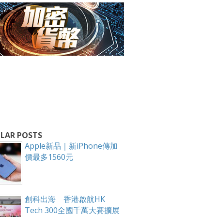
箱！
LAR POSTS
Apple新品｜新iPhone傳加
價最多1560元
創科出海 香港啟航HK
Tech 300全國千萬大賽擴展