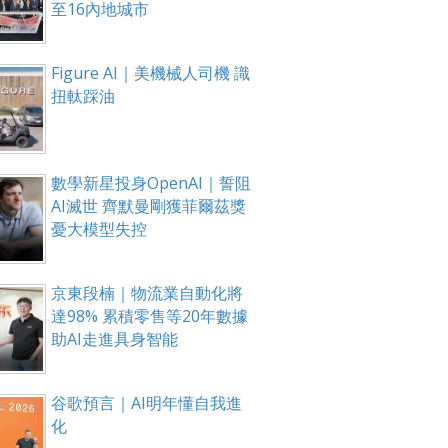
至16內地城市
Figure AI｜美機械人司機 識
扭軚踩油
數學新星投身OpenAI｜誓阻
AI滅世 齊默曼剛獲菲爾茲獎
憂大模型失控
京東段楠｜物流業自動化將
達98% 累積零售等20年數據
助AI走進具身智能
谷歌預言｜AI明年懂自我進
化