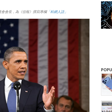
商會會長，為《信報》撰寫專欄
「科網人語」
成為 EJ Tech 會員
最新資訊（附創業懶人包），直達郵
POPU