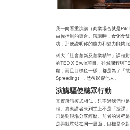
我一向看重演講（商業場合就是Pit
由你控制的舞台。演講時，食粥食飯
功，那便證明你的能力和魅力能夠服
科大「社會創新及創業精神」課程對我
的TED X Erwin項目。雖然課
處，而且目標也一樣，都是為了「散播值
Spreading），然後影響他人。
演講驅使聽眾行動
其實所謂模式相似，只不過我們也是
程。嘉賓講者來到堂上不是「授課」
只是到現場分享經歷。前者的過程是
是與觀眾站在同一層面，目標是令對