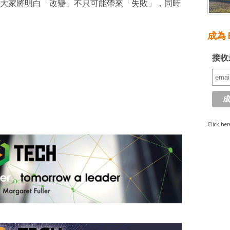
大家將明白「改變」不只可能帶來「失敗」，同時
成為 E
接收
Click her