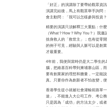
「好正」的演講除了要帶給觀眾資訊
演講完結後，馬上有觀眾舉手詢問：「
會主動問：「我可以怎樣參與投資？
精要的演講只須解釋三大重點：什麼
（What？How？Why You？
捨身救人的「救世主」；也有從零開
的例子可見，經驗與人脈可以是創業
才最重要。
4年前，我便與當時仍是大二學生的Joa
腦，把維基百科帶到柬埔寨山區，而整個
要有創業家的理想和膽量，一定能說
真。只要你作為創新者不怕改變，便
香港學生從小就被社會灌輸前路單一
途」，不能進入大公司工作、考公務
只是因為「成功」的方法太少，或者