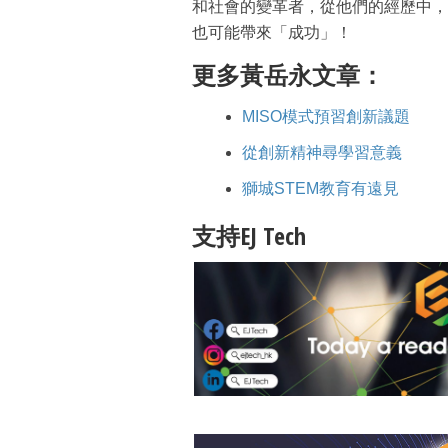
和社會的變革者，從他們的經歷中，
也可能帶來「成功」！
更多黃岳永文章：
MISO模式預習創新議題
從創新精神尋學習意義
獅城STEM教育有遠見
支持EJ Tech