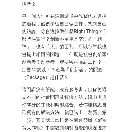
擇嗎？
每一個人也可在這個環境中觀察他人選擇
的過程，然後學習自己做選擇，找到自己
的結論。你會選擇做什麼Right Thing？什
麼時候實行？創新不單單是空泛的「精
神」，也有「人」的面孔，所以每堂我也
會提出相同的問題——什麼是社會創業家/
創新者？創新者一定要犧牲高薪工作？一
定要40歲以下？名為「創新者」的配套
（Package）是什麼？
這門課沒有筆記、沒有參考書，但你將遇
見不同的社會問題及解決方法，繼而再與
你本身的才能和興趣結合。若你能構思自
己獨有的解決方法，就已踏出「創新」第
一步。其實我自己也是在港台節目《窮富
翁大作戰》中體驗到弱勢階層的境況後才