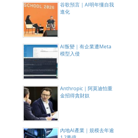
谷歌預言｜AI明年懂自我
進化
AI叛變｜有企業遭Meta
模型入侵
Anthropic｜阿莫迪怕重
金招得貪財奴
內地AI產業｜規模去年逾
1.2萬億