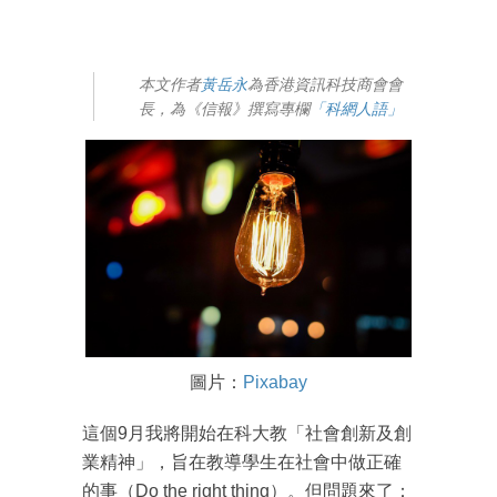
本文作者
黃岳永
為香港資訊科技商會會
長，為《信報》撰寫專欄
「科網人語」
圖片：
Pixabay
這個9月我將開始在科大教「社會創新及創
業精神」，旨在教導學生在社會中做正確
的事（Do the right thing）。但問題來了：