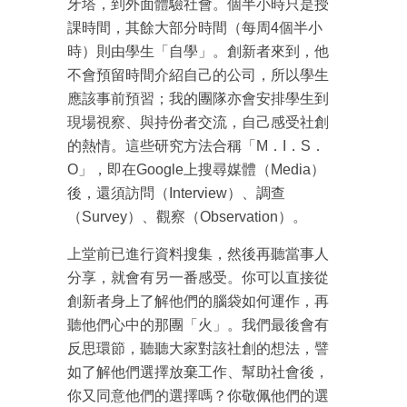
牙塔，到外面體驗社會。個半小時只是授
課時間，其餘大部分時間（每周4個半小
時）則由學生「自學」。創新者來到，他
不會預留時間介紹自己的公司，所以學生
應該事前預習；我的團隊亦會安排學生到
現場視察、與持份者交流，自己感受社創
的熱情。這些研究方法合稱「M．I．S．
O」，即在Google上搜尋媒體（Media）
後，還須訪問（Interview）、調查
（Survey）、觀察（Observation）。
上堂前已進行資料搜集，然後再聽當事人
分享，就會有另一番感受。你可以直接從
創新者身上了解他們的腦袋如何運作，再
聽他們心中的那團「火」。我們最後會有
成為 EJ Tech 會員
反思環節，聽聽大家對該社創的想法，譬
最新資訊（附創業懶人包）
如了解他們選擇放棄工作、幫助社會後，
箱！
你又同意他們的選擇嗎？你敬佩他們的選