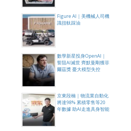
Figure AI｜美機械人司機
識扭軚踩油
數學新星投身OpenAI｜
誓阻AI滅世 齊默曼剛獲菲
爾茲獎 憂大模型失控
京東段楠｜物流業自動化
將達98% 累積零售等20
年數據 助AI走進具身智能