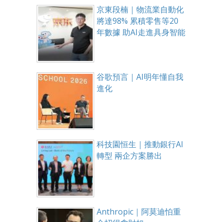
京東段楠｜物流業自動化
將達98% 累積零售等20
年數據 助AI走進具身智能
谷歌預言｜AI明年懂自我
進化
科技園恒生｜推動銀行AI
轉型 兩企方案勝出
Anthropic｜阿莫迪怕重