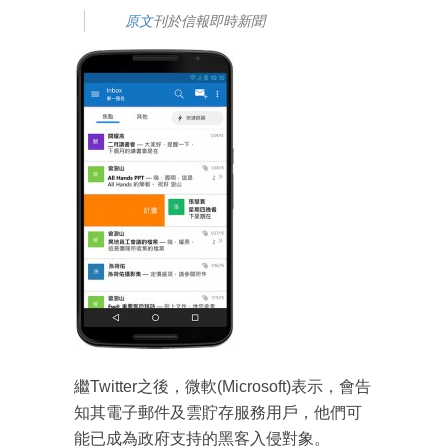
原文
刊於信報即時新聞
成為 EJ Tech 會員
繼Twitter之後，微軟(Microsoft)表示，會告
知其電子郵件及雲貯存服務用戶，他們可
最新資訊（附創業懶人包），直達郵
箱！
能已成為政府支持的黑客入侵對象。