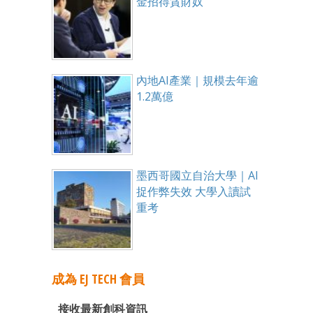
金招得貪財奴
內地AI產業｜規模去年逾
1.2萬億
墨西哥國立自治大學｜AI
捉作弊失效 大學入讀試
重考
成為 EJ TECH 會員
接收最新創科資訊