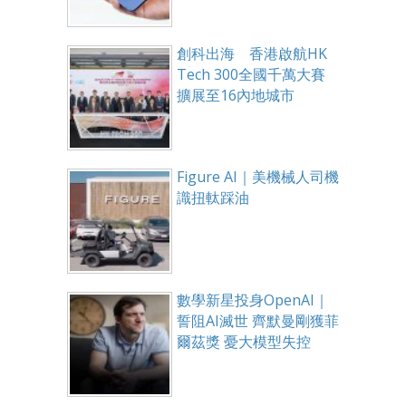
創科出海 香港啟航HK
Tech 300全國千萬大賽
擴展至16內地城市
Figure AI｜美機械人司機
識扭軚踩油
數學新星投身OpenAI｜
誓阻AI滅世 齊默曼剛獲菲
爾茲獎 憂大模型失控