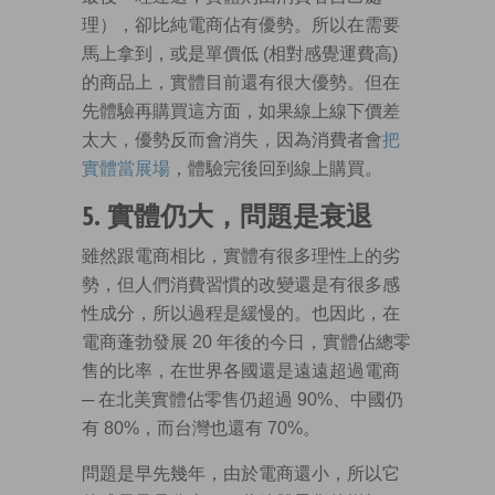
理），卻比純電商佔有優勢。所以在需要
馬上拿到，或是單價低 (相對感覺運費高)
的商品上，實體目前還有很大優勢。但在
先體驗再購買這方面，如果線上線下價差
太大，優勢反而會消失，因為消費者會
把
實體當展場
，體驗完後回到線上購買。
5. 實體仍大，問題是衰退
雖然跟電商相比，實體有很多理性上的劣
勢，但人們消費習慣的改變還是有很多感
性成分，所以過程是緩慢的。也因此，在
電商蓬勃發展 20 年後的今日，實體佔總零
售的比率，在世界各國還是遠遠超過電商
─ 在北美實體佔零售仍超過 90%、中國仍
有 80%，而台灣也還有 70%。
問題是早先幾年，由於電商還小，所以它