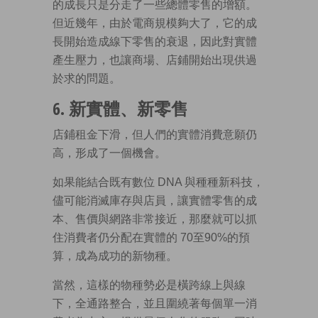
的成長只是分走了一些總體零售的增額。
但近幾年，由於電商規模夠大了，它的成
長開始造成線下零售的衰退，因此對實體
產生壓力，也讓商場、店鋪開始出現供過
於求的問題。
6. 新實體、新零售
店鋪租金下滑，但人們的實體消費意願仍
高，形成了一個機會。
如果能結合既有數位 DNA 與種種新科技，
儘可能消滅庫存與店員，讓實體零售的成
本、售價與網路非常接近，那麼就可以抓
住消費者仍分配在實體的 70至90%的預
算，成為成功的新物種。
當然，這樣的物種勢必是橫跨線上與線
下，全通路整合，並且圍繞著每個單一消