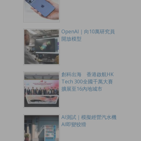
OpenAI｜向10萬研究員
開放模型
創科出海 香港啟航HK
Tech 300全國千萬大賽
擴展至16內地城市
AI測試｜模擬經營汽水機
AI即變狡猾