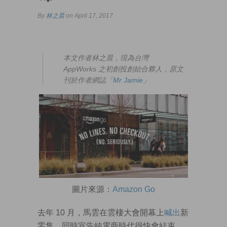
By
林之晨
on April 17, 2017
本文作者林之晨，現為台灣
AppWorks 之初創投創始合夥人，原文
刊於作者網誌「
Mr Jamie
」
圖片來源：
Amazon Go
去年 10 月，馬雲在雲棲大會開幕上
喊出
新
零售，同時宣告純電商時代很快會結束。