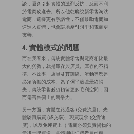
談，還會引起實體的激烈反抗，反而不利
於電商攻進去。所以他乾脆說新零售淘汰
電商，這樣更有爭議性，不僅鼓勵電商加
速進入實體，也會讓地產對阿里和電商更
友善。
4. 實體模式的問題
而在我看來，傳統實體零售與電商相比最
大的劣勢，就是庫存與店員。庫存的不精
準、不效率、店員及其訓練、流動等都是
必須負擔的成本。為了彌平這些最終損
失，傳統零售必須預留更多毛利空間，因
而傷害售價上的競爭力。
另一方面，實體在路過客 (免費流量)、先
體驗再購買 (成交率)、現買現拿 (交貨速
度)，以及免運費上（ 電商必須負責貨物的
最後一哩運送，實體則由消費者自己處