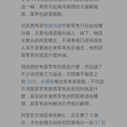
這一喊，果然引起兩岸媒體的大篇幅報
道、業界也跟著騷動。
但其實馬雲
整個演講
中新零售只佔短短幾
分鐘，主要也僅是拋出線上、線下、物流
全整合的框架概念，不過事後已經有很多
人等不及要跳出來幫馬先生補充，他所謂
新零售到底是什麼內涵。
我也蠻好奇新零售到底是什麼，所以讀了
不少這些第三方論述，可惜幾乎都是之
前
O2O
、
全通路
概念拿來裝新瓶，不但說
不清楚新零售跟舊零售的差別到底是什
麼，甚至經常連舊零售的問題根源在哪
裡、新零售如何解決它們都沒解釋。
阿里官方倒是很有耐心，足足磨了 5 個
月，才在前幾天由研究院發佈出一份
37 頁