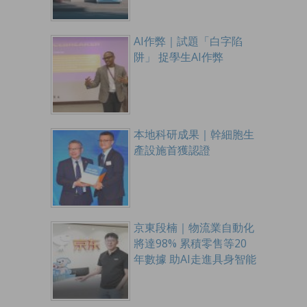
AI作弊｜試題「白字陷
阱」 捉學生AI作弊
本地科研成果｜幹細胞生
產設施首獲認證
京東段楠｜物流業自動化
將達98% 累積零售等20
年數據 助AI走進具身智能