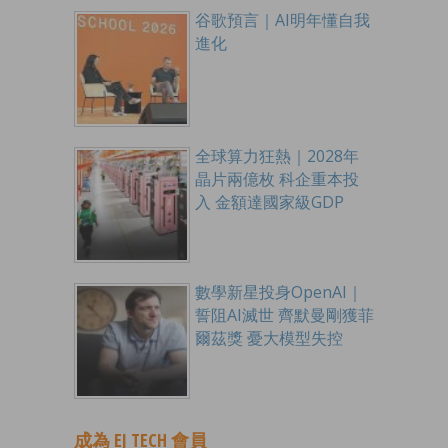
谷歌預言｜AI明年懂自我
進化
全球算力狂熱｜2028年
晶片兩億枚 科企重本投
入 金額達國家級GDP
數學新星投身OpenAI｜
誓阻AI滅世 齊默曼剛獲菲
爾茲獎 憂大模型失控
成為 EJ TECH 會員