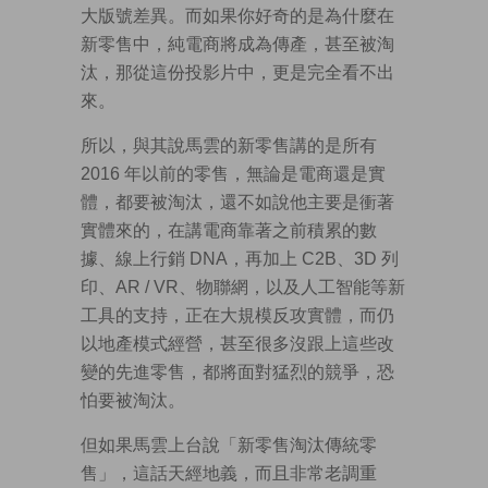
大版號差異。而如果你好奇的是為什麼在
新零售中，純電商將成為傳產，甚至被淘
汰，那從這份投影片中，更是完全看不出
來。
所以，與其說馬雲的新零售講的是所有
2016 年以前的零售，無論是電商還是實
體，都要被淘汰，還不如說他主要是衝著
實體來的，在講電商靠著之前積累的數
據、線上行銷 DNA，再加上 C2B、3D 列
印、AR / VR、物聯網，以及人工智能等新
工具的支持，正在大規模反攻實體，而仍
以地產模式經營，甚至很多沒跟上這些改
變的先進零售，都將面對猛烈的競爭，恐
怕要被淘汰。
但如果馬雲上台說「新零售淘汰傳統零
售」，這話天經地義，而且非常老調重