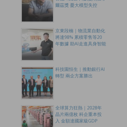
爾茲獎 憂大模型失控
京東段楠｜物流業自動化
將達98% 累積零售等20
年數據 助AI走進具身智能
科技園恒生｜推動銀行AI
轉型 兩企方案勝出
全球算力狂熱｜2028年
晶片兩億枚 科企重本投
入 金額達國家級GDP