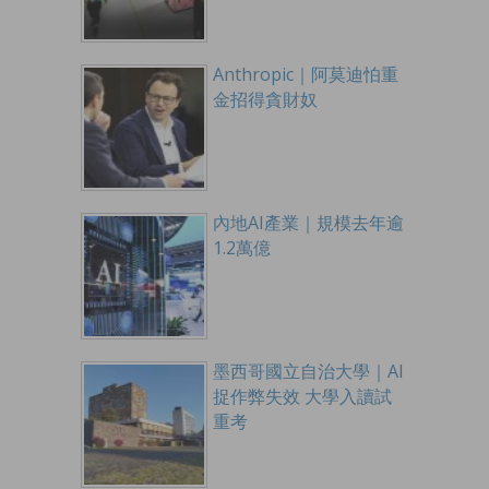
Anthropic｜阿莫迪怕重
金招得貪財奴
內地AI產業｜規模去年逾
1.2萬億
墨西哥國立自治大學｜AI
捉作弊失效 大學入讀試
重考