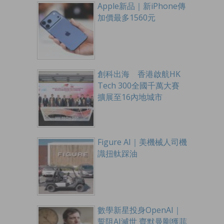
Apple新品｜新iPhone傳
加價最多1560元
創科出海 香港啟航HK
Tech 300全國千萬大賽
擴展至16內地城市
Figure AI｜美機械人司機
識扭軚踩油
數學新星投身OpenAI｜
誓阻AI滅世 齊默曼剛獲菲