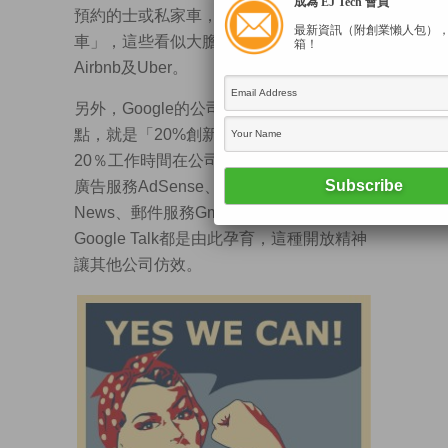
成為 EJ Tech 會員
預約的士或私家車，自己不需要再買
最新資訊（附創業懶人包）
車」，這些看似大膽的構想，造就了
箱！
Airbnb及Uber。
另外，Google的公司文化最廣為人知的一
點，就是「20%創新時間」，自由花上
20％工作時間在公司內部進行微型創業，
廣告服務AdSense、新聞閱讀平台Google
News、郵件服務Gmail、和通訊軟體
Google Talk都是由此孕育，這種開放精神
讓其他公司仿效。