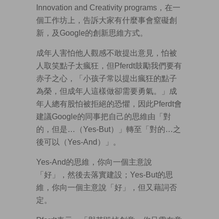
Innovation and Creativity programs，在一
個工作坊上，告訴大家有什麼事會窒礙創
新，及Google的創新思維方式。
成年人害怕他人觀感不敢提出意見，怕被
人取笑點子太瘋狂，但Pferdt鼓勵我們要有
赤子之心，「小孩子常以提出瘋狂的點子
為榮，但成年人這樣做卻需要勇氣。」成
年人總有股怕被拒絕的恐懼，因此Pferdt會
建議Google的同事把自己的思維由「對
的，但是…（Yes-But）」轉至「對的…之
後可以（Yes-And）」。
Yes-And的思維，你向一個主意說
「好」，然後去落實建設；Yes-But的思
維，你向一個主意說「好」，但又藉詞否
定。