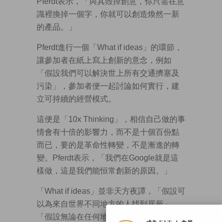
Pferdt表示，「與其毀掉創意，你只需在意
識裡換掉一個字，你就可以創造煥然一新
的產品。」
Pferdt進行一個「What if ideas」的環節，
讓參加者在紙上寫上創新的意念，例如
「假設我們可以解決世上所有交通擠塞及
污染」，參加者便一起討論如何實行，建
立可持續的經營模式。
這便是「10x Thinking」，相信自己做的事
情會有十倍的影響力，而不是十個百份點
而已，要的是革命性轉變，不是漸進的轉
變。Pferdt表示，「我們在Google就是這
樣做，這是我們能恒常創新的原因。」
「What if ideas」並非天方夜譚，「假設可
以為來自世界不同地方的人找到居所」、
「假設無論在任何地方，可以在幾分鐘內