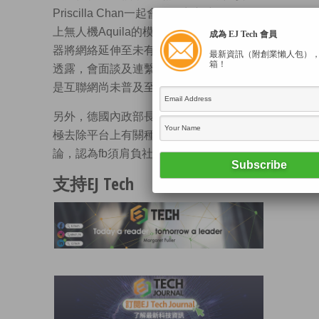
Priscilla Chan一起會見教宗方濟各，並送
上無人機Aquila的模型。Aquila可透過鐳射
成為 EJ Tech 會員
器將網絡延伸至未有網絡觸及的地區。他
最新資訊（附創業懶人包）
箱！
透露，會面談及連繫人們的重要性，特別
是互聯網尚未普及至全球所有地區。
另外，德國內政部長周一表示，fb應更積
極去除平台上有關種族主義內容和暴力言
論，認為fb須肩負社會責任。
支持EJ Tech