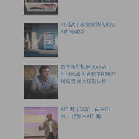
AI測試｜模擬經營汽水機
AI即變狡猾
數學新星投身OpenAI｜
誓阻AI滅世 齊默曼剛獲菲
爾茲獎 憂大模型失控
AI作弊｜試題「白字陷
阱」 捉學生AI作弊