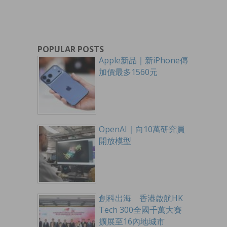
POPULAR POSTS
Apple新品｜新iPhone傳
加價最多1560元
OpenAI｜向10萬研究員
開放模型
創科出海 香港啟航HK
Tech 300全國千萬大賽
擴展至16內地城市