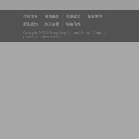
信報簡介
服務條款
私隱政策
免責聲明
廣告查詢
加入信報
聯絡信報
Copyright © 2026 Hong Kong Economic Journal Company
Limited. All rights reserved.