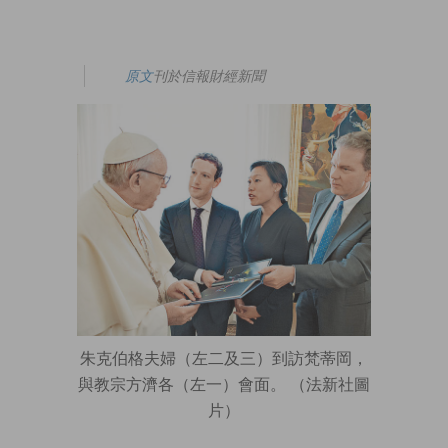
原文
刊於信報財經新聞
朱克伯格夫婦（左二及三）到訪梵蒂岡，
與教宗方濟各（左一）會面。 （法新社圖
片）