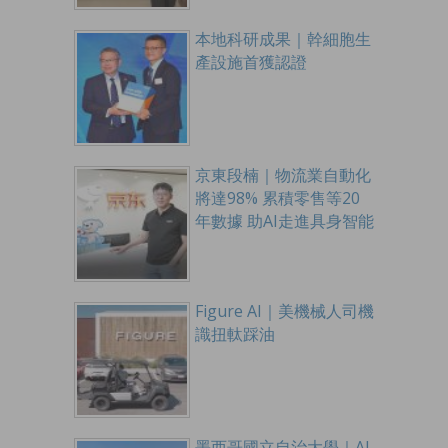
本地科研成果｜幹細胞生
產設施首獲認證
京東段楠｜物流業自動化
將達98% 累積零售等20
年數據 助AI走進具身智能
Figure AI｜美機械人司機
識扭軚踩油
墨西哥國立自治大學｜AI