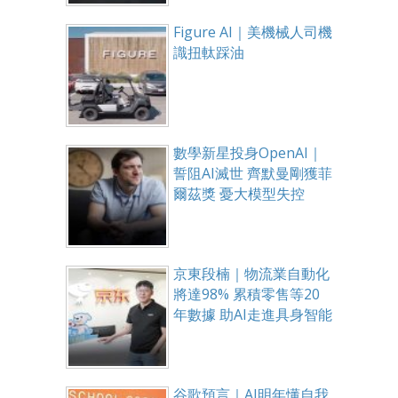
Figure AI｜美機械人司機
識扭軚踩油
數學新星投身OpenAI｜
誓阻AI滅世 齊默曼剛獲菲
爾茲獎 憂大模型失控
京東段楠｜物流業自動化
將達98% 累積零售等20
年數據 助AI走進具身智能
谷歌預言｜AI明年懂自我