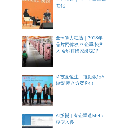
進化
全球算力狂熱｜2028年
晶片兩億枚 科企重本投
入 金額達國家級GDP
科技園恒生｜推動銀行AI
轉型 兩企方案勝出
AI叛變｜有企業遭Meta
模型入侵