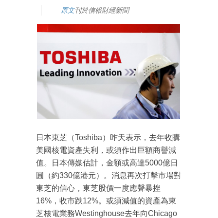
原文
刊於信報財經新聞
日本東芝（Toshiba）昨天表示，去年收購
美國核電資產失利，或須作出巨額商譽減
值。日本傳媒估計，金額或高達5000億日
圓（約330億港元）。消息再次打擊市場對
東芝的信心，東芝股價一度應聲暴挫
16%，收市跌12%。或須減值的資產為東
芝核電業務Westinghouse去年向Chicago
成為 EJ Tech 會員