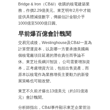
Bridge & Iron（CB&I）收購的核電建築業
最新資訊（附創業懶人包），直達郵
箱！
務，作價2.29億美元。東芝明年2月中才能
提供具體減值數字，傳媒估計金額介乎
1000億至5000億日圓。
早前爆百億會計醜聞
交易完成後，Westinghouse及CB&I一直為
計算營運資本，以及哪一方要承擔美國兩
個核電廠項目延遲的潛在責任而爭論不
休。東芝社長綱川智說， 公司需要增加資
本，正考慮增資方法，包括出售資產，而
原本以核電作為業務增長主要動力的新發
展策略也可能改變。
東芝不久前才爆出13億美元（約101億港
元）會計醜聞。
分析師指出，CB&I事件顯示東芝企業管治