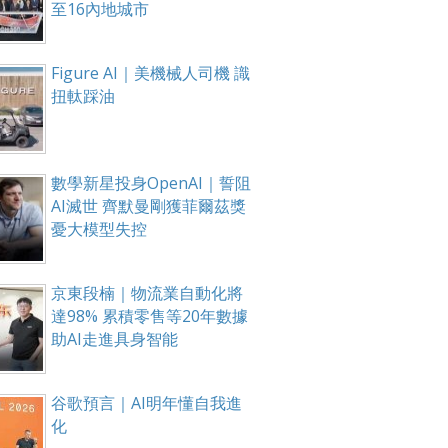
至16內地城市
Figure AI｜美機械人司機 識
扭軚踩油
數學新星投身OpenAI｜誓阻
AI滅世 齊默曼剛獲菲爾茲獎
憂大模型失控
京東段楠｜物流業自動化將
達98% 累積零售等20年數據
助AI走進具身智能
谷歌預言｜AI明年懂自我進
化