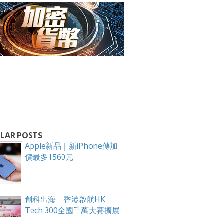
箱！
LAR POSTS
Apple新品｜新iPhone傳加
價最多1560元
創科出海 香港啟航HK
Tech 300全國千萬大賽擴展