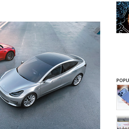
成為 EJ Tech 會員
最新資訊（附創業懶人包），直達郵
POPU