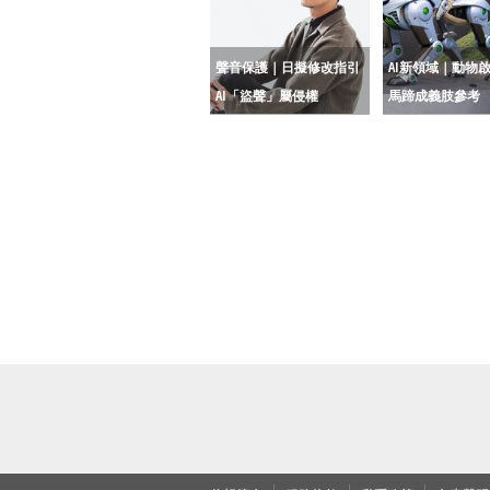
聲音保護｜日擬修改指引
AI新領域｜動物
AI「盜聲」屬侵權
馬蹄成義肢參考