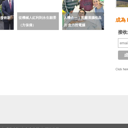
啟發創新
從機械人紅利到永生願景
人機合一｜英癱漢腦植晶
成為 E
（方保僑）
片 念力控電腦
接收
Click her