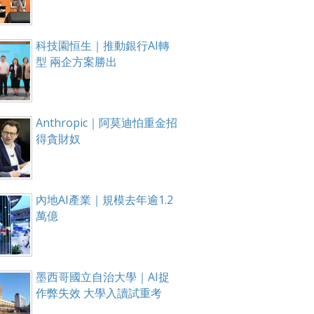
科技園恒生｜推動銀行AI轉
型 兩企方案勝出
Anthropic｜阿莫迪怕重金招
得貪財奴
內地AI產業｜規模去年逾1.2
萬億
墨西哥國立自治大學｜AI捉
作弊失效 大學入讀試重考