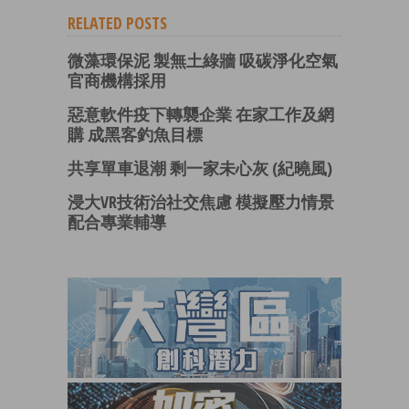
RELATED POSTS
微藻環保泥 製無土綠牆 吸碳淨化空氣
官商機構採用
惡意軟件疫下轉襲企業 在家工作及網
購 成黑客釣魚目標
共享單車退潮 剩一家未心灰 (紀曉風)
浸大VR技術治社交焦慮 模擬壓力情景
配合專業輔導