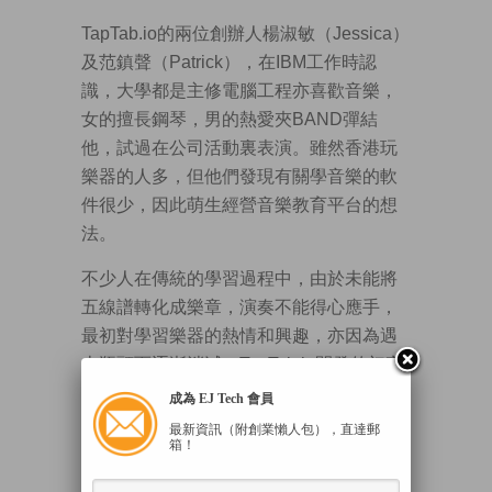
TapTab.io的兩位創辦人楊淑敏（Jessica）
及范鎮聲（Patrick），在IBM工作時認
識，大學都是主修電腦工程亦喜歡音樂，
女的擅長鋼琴，男的熱愛夾BAND彈結
他，試過在公司活動裏表演。雖然香港玩
樂器的人多，但他們發現有關學音樂的軟
件很少，因此萌生經營音樂教育平台的想
法。
不少人在傳統的學習過程中，由於未能將
五線譜轉化成樂章，演奏不能得心應手，
最初對學習樂器的熱情和興趣，亦因為遇
上瓶頸而逐漸消減。TapTab.io開發的初衷
就是降低學樂器門檻。
成為 EJ Tech 會員
五線譜版卡拉OK
最新資訊（附創業懶人包），直達郵
箱！
Patrick表示，現時人們到Youtube自行尋找