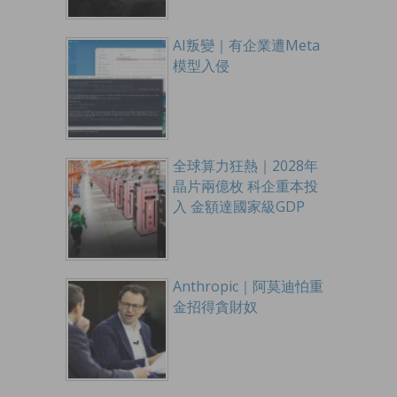
AI叛變｜有企業遭Meta
模型入侵
全球算力狂熱｜2028年
晶片兩億枚 科企重本投
入 金額達國家級GDP
Anthropic｜阿莫迪怕重
金招得貪財奴