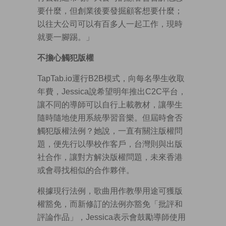
要什麼，但創業後要發掘顧客想要什麼；
以往大公司可以有百多人一起工作，現時
就要一腳踢。」
不擔心觸犯版權
TapTab.io運行B2B模式，向每名學生收取
年費，Jessica說希望明年推出C2C平台，
讓不同的導師可以自行上載教材，讓學生
隨時隨地使用系統學習音樂。但屆時會否
觸犯版權法例？她說，一直有關注版權問
題，便先行以學校作客戶，台灣則與出版
社合作，讓對方解決版權問題，未來香港
或會尋找相似的合作夥伴。
根據現行法例，歌曲用作教學用途可獲版
權豁免，而新修訂的法例亦豁免「批評和
評論作品」，Jessica表示會鼓勵導師使用