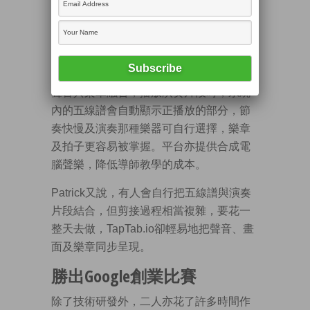
演奏片段，往往希望可以同時得到歌曲的
五線譜，「不過即使拿到樂譜，有時人們
會感覺樂譜太複雜，難以理解。」
TapTab.io就如一個五線譜版的卡拉OK，將
聲音與樂章融合，播放演奏片段時，系統
內的五線譜會自動顯示正播放的部分，節
奏快慢及演奏那種樂器可自行選擇，樂章
及拍子更容易被掌握。平台亦提供合成電
腦聲樂，降低導師教學的成本。
Patrick又說，有人會自行把五線譜與演奏
片段結合，但剪接過程相當複雜，要花一
整天去做，TapTab.io卻輕易地把聲音、畫
面及樂章同步呈現。
勝出Google創業比賽
除了技術研發外，二人亦花了許多時間作