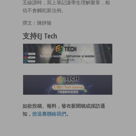
五線譜時，寫上筆記讓學生理解樂章，相
信不會觸犯新法例。
撰文︰陳靜愉
支持EJ Tech
如欲投稿、報料，發布新聞稿或採訪通
知，
按這裏聯絡我們
。