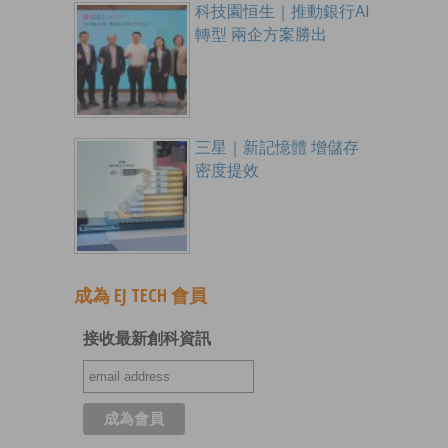
科技園恒生｜推動銀行AI
轉型 兩企方案勝出
三星｜新記憶體 增儲存
密度提效
成為 EJ TECH 會員
接收最新創科資訊