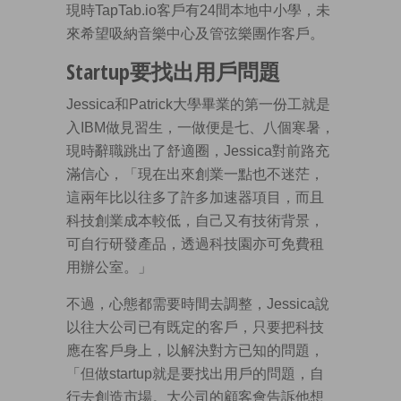
現時TapTab.io客戶有24間本地中小學，未
來希望吸納音樂中心及管弦樂團作客戶。
Startup要找出用戶問題
Jessica和Patrick大學畢業的第一份工就是
入IBM做見習生，一做便是七、八個寒暑，
現時辭職跳出了舒適圈，Jessica對前路充
滿信心，「現在出來創業一點也不迷茫，
這兩年比以往多了許多加速器項目，而且
科技創業成本較低，自己又有技術背景，
可自行研發產品，透過科技園亦可免費租
用辦公室。」
不過，心態都需要時間去調整，Jessica說
以往大公司已有既定的客戶，只要把科技
應在客戶身上，以解決對方已知的問題，
「但做startup就是要找出用戶的問題，自
行去創造市場。大公司的顧客會告訴他想