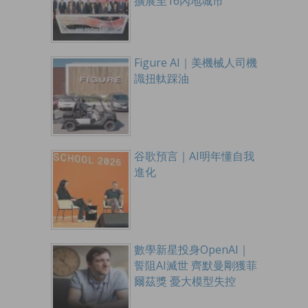
擴展至16內地城市
Figure AI｜美機械人司機
識扭軚踩油
谷歌預言｜AI明年懂自我
進化
數學新星投身OpenAI｜
誓阻AI滅世 齊默曼剛獲菲
爾茲獎 憂大模型失控