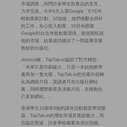
市場調查，詢問許多學生對產品的意見，
力求完美。今年6月入選Google「EYE年
輕創業家計劃」10強後，他們便辭去IBM
的工作，全心投入創業，10月份跟隨
Google到台北考察創業環境，順道開拓當
地的市場，結果成功接洽了一間從事音樂
教材的出版社。
Jessica稱，TapTab.io協助了對方轉型，
「本來它是印刷媒介，只是一本結他教學
書再加一隻光碟，TapTab.io把光碟內容轉
化為網絡片段，讓讀者可在出版社網站
裏，同時瀏覽樂章及演奏片段，亦推動自
己更新網站。」
香港學生10個有8個的課外活動都是學習樂
器，TapTab.io的潛在市場其實頗龐大，而
且臨近聖誕，許多學校都要為演出預備。