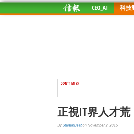
CEO_AI
科技
DON'T MISS
正視IT界人才
By
StartupBeat
on November 2, 2015