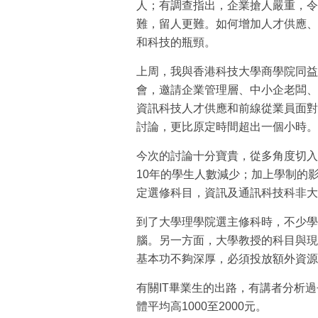
人；有調查指出，企業搶人嚴重，令
難，留人更難。如何增加人才供應、
和科技的瓶頸。
上周，我與香港科技大學商學院同益
會，邀請企業管理層、中小企老闆、
資訊科技人才供應和前線從業員面對
討論，更比原定時間超出一個小時。
今次的討論十分寶貴，從多角度切入
10年的學生人數減少；加上學制的
定選修科目，資訊及通訊科技科非大
到了大學理學院選主修科時，不少學
腦。另一方面，大學教授的科目與現
基本功不夠深厚，必須投放額外資源
有關IT畢業生的出路，有講者分析過
體平均高1000至2000元。