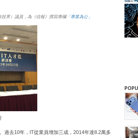
科技界）議員，為《信報》撰寫專欄
「專業為公」
成為 EJ Tech 會員
最新資訊（附創業懶人包），直達郵
POPU
片
過去10年，IT從業員增加三成，2014年達8.2萬多