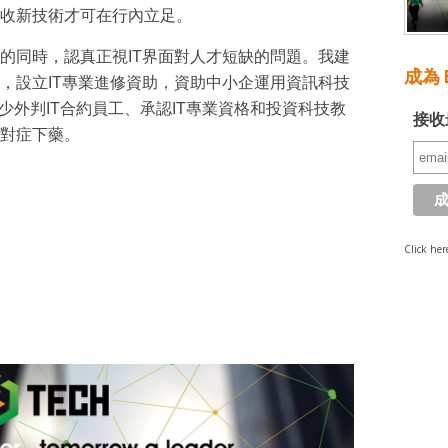
收新技術才可在行內立足。
的同時，認真正視IT界面對人才短缺的問題。我建
成為 E
，設立IT專業進修資助，資助中小企運用資訊科技
少外判IT合約員工、承認IT專業資格和投資科技教
接收
對症下藥。
Click her