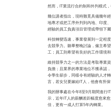
然而，IT業流行合約制和外判模式，
幾位講者指出，現時難覓具備幾年經
地專才或把工序外判到內地、印度、
經驗的員工負責項目管理或帶領下屬
科技轉變迅速，事業發展到一定程度
去競爭力。聽畢整晚討論，僱主希望
工；員工則希望有良好的工作環境和
維持競爭力之一的方法是考取專業資
負擔；且業界的專業地位不獲承認，
令學生卻步，同樣令有經驗的人才轉
言，若女兒要嫁給IT人，他會有所保
我的辦事處在今年8至9月期間進行I
示，近年IT人的薪酬差距幅度愈來
佳，更有一成人打算5年內轉業。