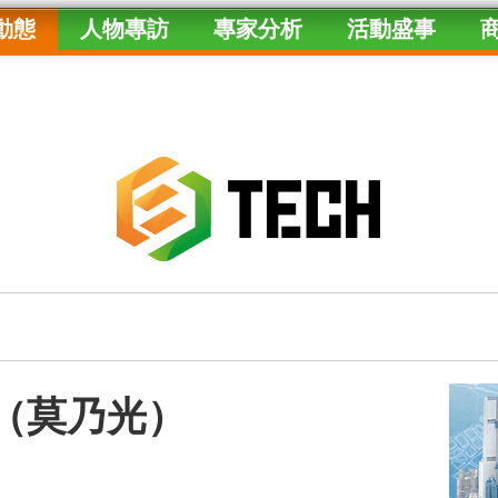
動態
人物專訪
專家分析
活動盛事
荒（莫乃光）