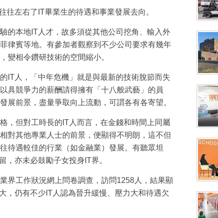
往往左右了IT畢業生的待遇和事業發展去向。
驗的本地IT人才，故多須從其他公司挖角、輸入外
菲律賓等地。有參加者觀察到不少公司要求有幾年
，變相令鑽研技術的空間縮小。
的IT人，「中年危機」就是與最新的技術脫節而失
以具競爭力的薪酬請得擁有「十八般武藝」的員
發展前景，盡量爭取向上流動，可謂各有各寄望。
格，但對工時長的IT人而言，在金錢和時間上同屬
相對其他專業人士的前景，便顯得不明朗，這不但
往待遇較佳的行業（如金融業）發展。有聽眾坦
留，亦未必鼓勵子女投身IT界。
T業界工作狀況網上問卷調查，訪問1258人，結果顯
愈大，仍有不少IT人認為晉升緩慢、壓力大和待遇欠