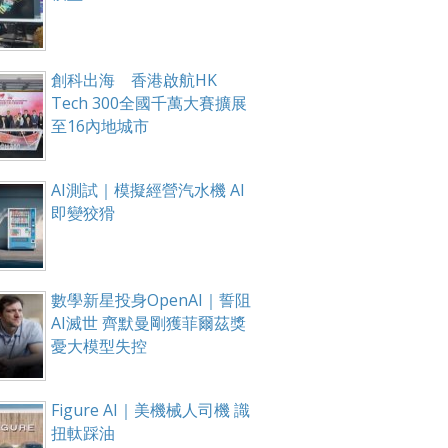
創科出海 香港啟航HK
Tech 300全國千萬大賽擴展
至16內地城市
AI測試｜模擬經營汽水機 AI
即變狡猾
數學新星投身OpenAI｜誓阻
AI滅世 齊默曼剛獲菲爾茲獎
憂大模型失控
Figure AI｜美機械人司機 識
扭軚踩油