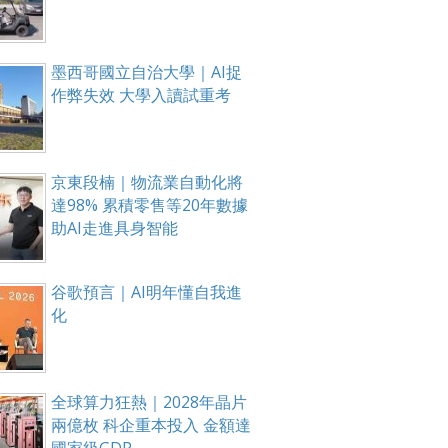
墨西哥國立自治大學｜AI捉
作弊失效 大學入讀試重考
京東段楠｜物流業自動化將
達98% 累積零售等20年數據
助AI走進具身智能
谷歌預言｜AI明年懂自我進
化
全球算力狂熱｜2028年晶片
兩億枚 科企重本投入 金額達