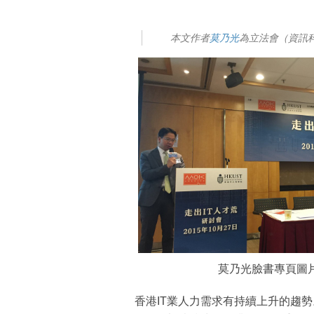
本文作者
莫乃光
為立法會（資訊
莫乃光臉書專頁圖
香港IT業人力需求有持續上升的趨勢。