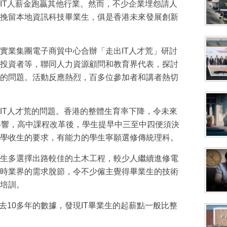
IT人薪金跑贏其他行業。然而，不少企業埋怨請人
挽留本地資訊科技畢業生，俱是香港未來發展創新
實業集團電子商貿中心合辦「走出IT人才荒」研討
投資者等，聯同人力資源顧問和教育界代表，探討
的問題。活動反應熱烈，百多位參加者和講者熱切
IT人才荒的問題。香港的整體生育率下降，令未來
影響，高中課程改革後，學生提早中三至中四便須決
學收生的要求，有能力的學生寧願選修傳統理科。
生多選擇出路較佳的土木工程，較少人繼續進修電
時業界的需求脫節，令不少僱主覺得畢業生的技術
培訓。
去10多年的數據，發現IT畢業生的起薪點一般比整