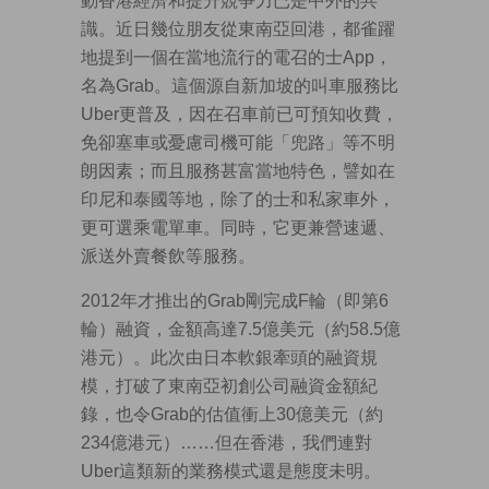
動香港經濟和提升競爭力已是中外的共
識。近日幾位朋友從東南亞回港，都雀躍
地提到一個在當地流行的電召的士App，
名為Grab。這個源自新加坡的叫車服務比
Uber更普及，因在召車前已可預知收費，
免卻塞車或憂慮司機可能「兜路」等不明
朗因素；而且服務甚富當地特色，譬如在
印尼和泰國等地，除了的士和私家車外，
更可選乘電單車。同時，它更兼營速遞、
派送外賣餐飲等服務。
2012年才推出的Grab剛完成F輪（即第6
輪）融資，金額高達7.5億美元（約58.5億
港元）。此次由日本軟銀牽頭的融資規
模，打破了東南亞初創公司融資金額紀
錄，也令Grab的估值衝上30億美元（約
234億港元）……但在香港，我們連對
Uber這類新的業務模式還是態度未明。