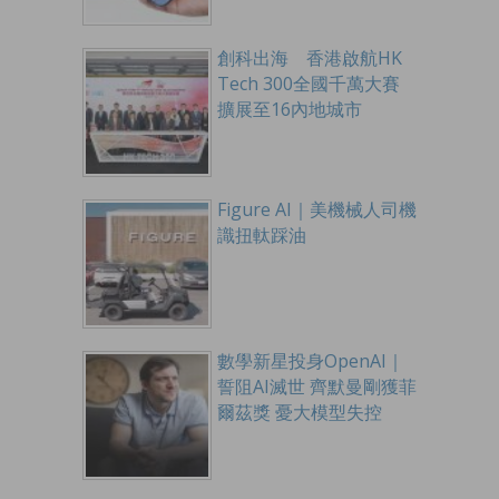
創科出海 香港啟航HK
Tech 300全國千萬大賽
擴展至16內地城市
Figure AI｜美機械人司機
識扭軚踩油
數學新星投身OpenAI｜
誓阻AI滅世 齊默曼剛獲菲
爾茲獎 憂大模型失控