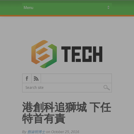
港創科追獅城 下任
特首有責
By
鄧淑明博士
on October 25, 2016