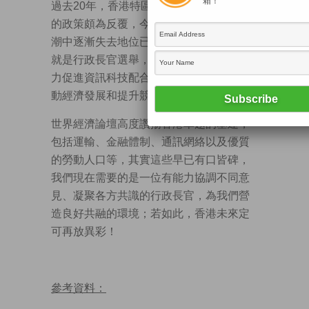
箱！
過去20年，香港特區政府對資訊科技發展
的政策頗為反覆，今天我們在世界科技浪
潮中逐漸失去地位已是不爭的事實。明年
就是行政長官選舉，我希望新任特首能全
力促進資訊科技配合相關的創新產業，推
動經濟發展和提升競爭力。
世界經濟論壇高度讚揚香港卓越的基建，
包括運輸、金融體制、通訊網絡以及優質
的勞動人口等，其實這些早已有口皆碑，
我們現在需要的是一位有能力協調不同意
見、凝聚各方共識的行政長官，為我們營
造良好共融的環境；若如此，香港未來定
可再放異彩！
參考資料：