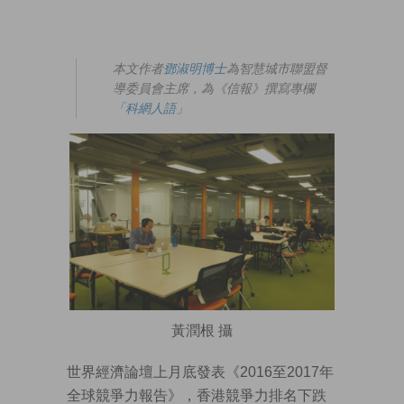
本文作者
鄧淑明博士
為智慧城市聯盟督
導委員會主席，為《信報》撰寫專欄
「科網人語」
黃潤根 攝
世界經濟論壇上月底發表《2016至2017年
全球競爭力報告》，香港競爭力排名下跌