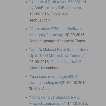
“
Uber rival Grab raises $750M led
by SoftBank at a $3B valuation
“,
19-09-2016, Jon Russell,
TechCrunch
“
Grab raises $750m in Softbank-
led equity financing
“, 20-09-2016,
Jeevan Vasagar, Financial Times
“
Uber’s Mideast Rival Said to Seek
Up to $500 Million New Funding
“,
26-09-2016,
Dinesh Nair
&
Arif
Sharif
, Bloomberg
“
Asia sees record high $23.4b in
startup funding in Q2
“, 05-08-2016,
Tech in Asia
“
Hong Kong vs Singapore VC:
Flawed comparisons
“, 14-10-2015,