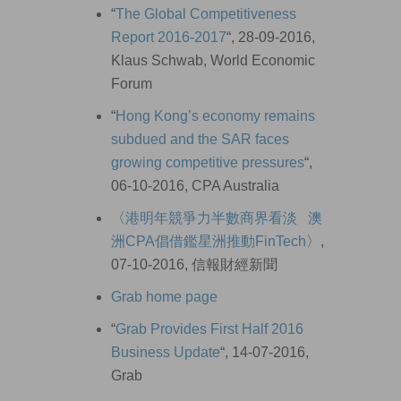
“
The Global Competitiveness
Report 2016-2017
“, 28-09-2016,
Klaus Schwab, World Economic
Forum
“
Hong Kong’s economy remains
subdued and the SAR faces
growing competitive pressures
“,
06-10-2016, CPA Australia
〈
港明年競爭力半數商界看淡 澳
洲CPA倡借鑑星洲推動FinTech
〉,
07-10-2016, 信報財經新聞
Grab home page
“
Grab Provides First Half 2016
Business Update
“, 14-07-2016,
Grab