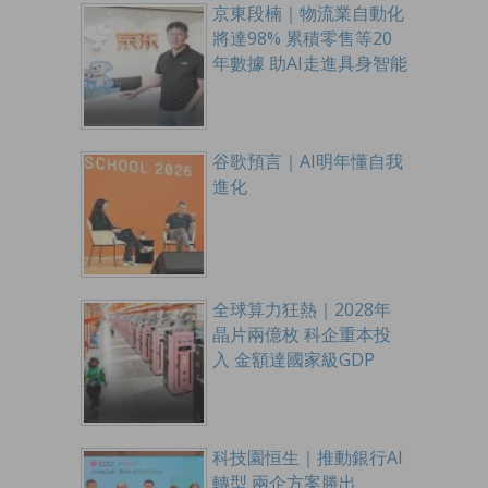
京東段楠｜物流業自動化
將達98% 累積零售等20
年數據 助AI走進具身智能
谷歌預言｜AI明年懂自我
進化
全球算力狂熱｜2028年
晶片兩億枚 科企重本投
入 金額達國家級GDP
科技園恒生｜推動銀行AI
轉型 兩企方案勝出