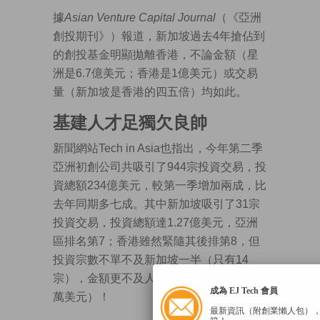
據
Asian Venture Capital Journal
（《亞洲
創投期刊》）報道，新加坡過去4年搶佔到
的創投基金明顯拋離香港，不論金額（星
洲是6.7億美元；香港是1億美元）或交易
量（新加坡是香港的四五倍）均如此。
基建人才足獨欠良帥
新聞網站Tech in Asia也指出，今年第二季
亞洲初創公司共吸引了944宗投資交易，投
資總額234億美元，較第一季增加兩成，比
去年同期多七成。其中新加坡吸引了31宗
投資交易，投資總額達1.27億美元，亞洲
區排名第7；香港雖然緊隨其後排第8，但
投資宗數不單不及新加坡一半（只有14
宗），金額更不及人家三分一（不足4000
成為 EJ Tech 會員
萬美元）！
最新資訊（附創業懶人包）