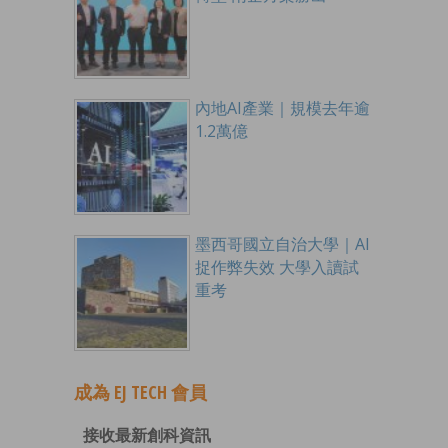
內地AI產業｜規模去年逾
1.2萬億
墨西哥國立自治大學｜AI
捉作弊失效 大學入讀試
重考
成為 EJ TECH 會員
接收最新創科資訊