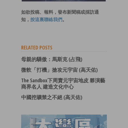
如欲投稿、報料，發布新聞稿或採訪通
知，
按這裏聯絡我們
。
RELATED POSTS
母親的驕傲：馬斯克 (占飛)
微軟「打機」搶攻元宇宙 (高天佑)
The Sandbox下周賣元宇宙地皮 夥演藝
商界名人 建造文化中心
中國挖礦禁之不絕 (高天佑)