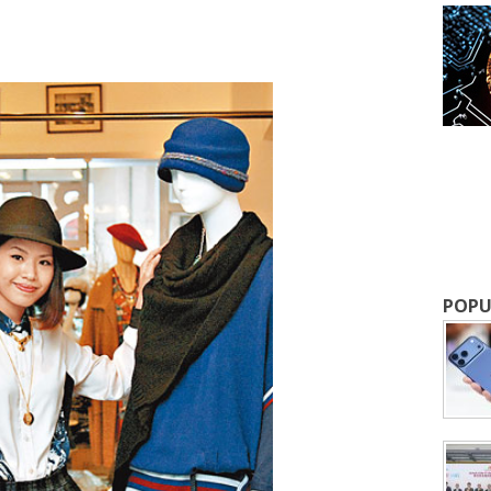
成為 EJ Tech 會員
最新資訊（附創業懶人包），直達郵
POPU