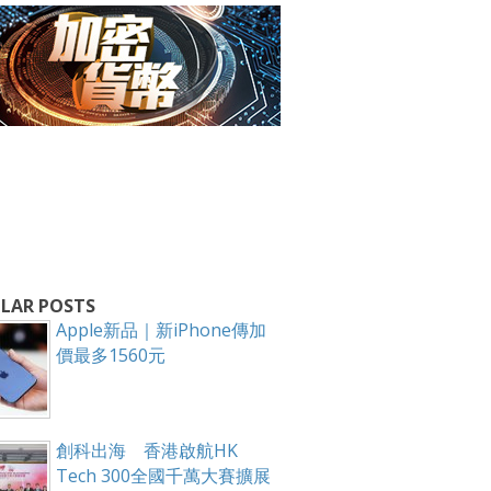
箱！
LAR POSTS
Apple新品｜新iPhone傳加
價最多1560元
創科出海 香港啟航HK
Tech 300全國千萬大賽擴展