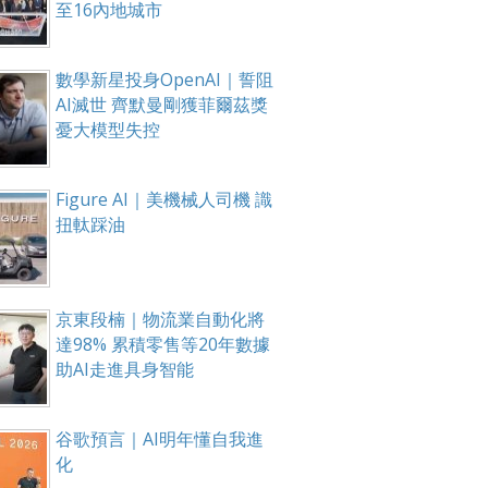
至16內地城市
數學新星投身OpenAI｜誓阻
AI滅世 齊默曼剛獲菲爾茲獎
憂大模型失控
Figure AI｜美機械人司機 識
扭軚踩油
京東段楠｜物流業自動化將
達98% 累積零售等20年數據
助AI走進具身智能
谷歌預言｜AI明年懂自我進
化