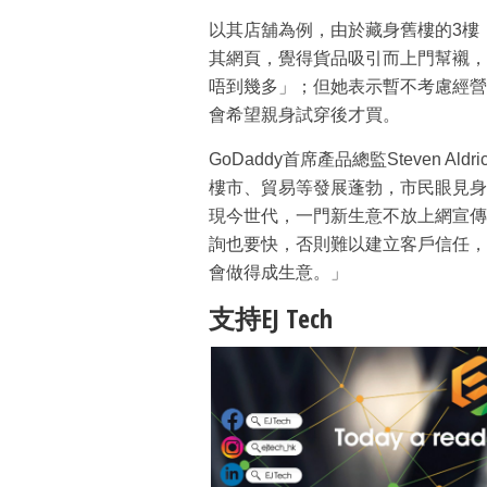
以其店舖為例，由於藏身舊樓的3樓
其網頁，覺得貨品吸引而上門幫襯，
唔到幾多」；但她表示暫不考慮經營
會希望親身試穿後才買。
GoDaddy首席產品總監Steven 
樓市、貿易等發展蓬勃，市民眼見身
現今世代，一門新生意不放上網宣傳
詢也要快，否則難以建立客戶信任，
會做得成生意。」
支持EJ Tech