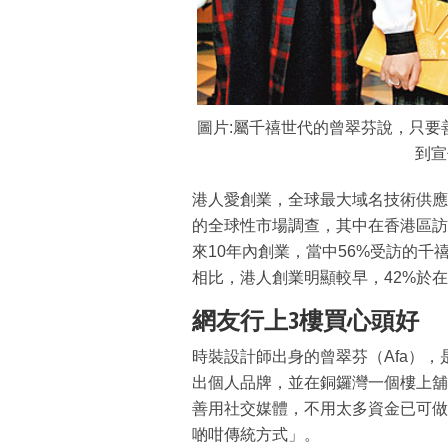
圖片:屬千禧世代的曾翠芬說，只要
到宣
港人愛創業，全球最大域名技術供應商
的全球性市場調查，其中在香港區訪
來10年內創業，當中56%受訪的
相比，港人創業明顯較早，42%於
網友行上3樓買心頭好
時裝設計師出身的曾翠芬（Afa），是
出個人品牌，並在銅鑼灣一個樓上舖
善用社交媒體，不用太多資金已可做
啲咁傳統方式」。