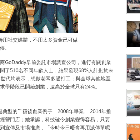
善用社交媒體，不用太多資金已可做
傳。
GoDaddy早前委託市場調查公司，進行有關創業
問了510名不同年齡人士，結果發現68%人計劃於未
千禧世代均表示，想做老闆多過打工；與全球其他地區
在求學階段已開始創業，遠高於全球只有24%。
典型的千禧後創業例子；2008年畢業、 2014年推
經營門店；她承認，科技確令創業變得容易，只要
到宣傳及市場推廣，「今時今日唔會再用派傳單呢