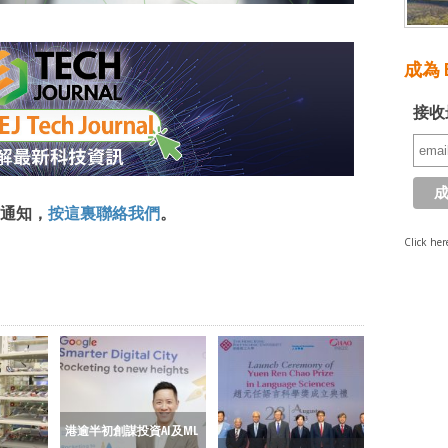
成為 E
接收
通知，
按這裏聯絡我們
。
Click her
港逾半初創謀投資AI及ML