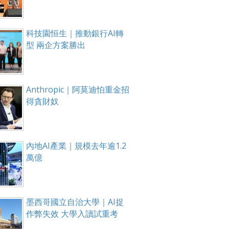
科技園恒生｜推動銀行AI轉
型 兩企方案勝出
Anthropic｜阿莫迪怕重金招
得貪財奴
內地AI產業｜規模去年逾1.2
萬億
墨西哥國立自治大學｜AI捉
作弊失效 大學入讀試重考