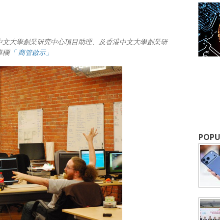
中文大學創業研究中心項目助理、及香港中文大學創業研
專欄
「
商管啟示
」
POPU
成為 EJ Tech 會員
最新資訊（附創業懶人包），直達郵