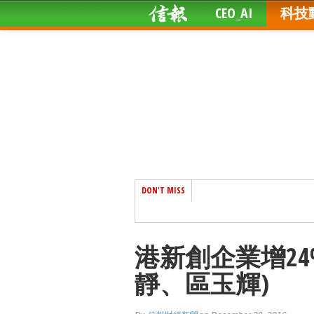
CEO_AI
科技
DON'T MISS
港新創企業增24
靜、區玉輝)