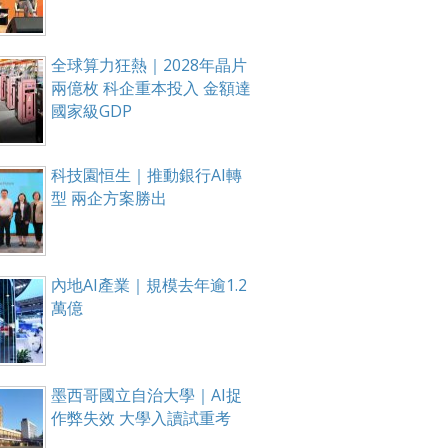
全球算力狂熱｜2028年晶片
兩億枚 科企重本投入 金額達
國家級GDP
科技園恒生｜推動銀行AI轉
型 兩企方案勝出
內地AI產業｜規模去年逾1.2
萬億
墨西哥國立自治大學｜AI捉
作弊失效 大學入讀試重考