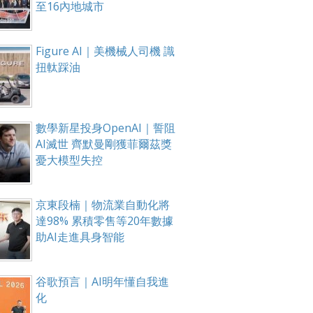
至16內地城市
Figure AI｜美機械人司機 識
扭軚踩油
數學新星投身OpenAI｜誓阻
AI滅世 齊默曼剛獲菲爾茲獎
憂大模型失控
京東段楠｜物流業自動化將
達98% 累積零售等20年數據
助AI走進具身智能
谷歌預言｜AI明年懂自我進
化