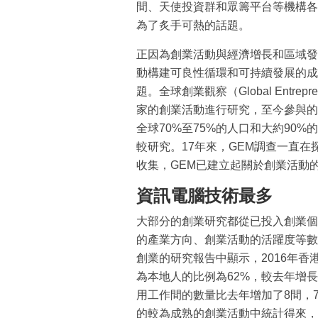
間、天使投資群和眾籌平台等機構各
為了炙手可熱的話題。
正因為創業活動與經濟增長和區域發
動構建可良性循環和可持續發展的成
題。全球創業觀察（Global Entrepre
家的創業活動進行研究，至今參與的
全球70%至75%的人口和大約90
較研究。17年來，GEM調查一直
收集，GEM已建立起關於創業活動
資訊電腦技術最多
大部分的創業研究都從已投入創業個
的產業方向、創業活動的活躍度等數據。
創業的研究報告中顯示，2016年香
為本地人的比例為62%，較去年增
用工作間的數量比去年增加了8間，
的較為成熟的創業活動中統計得來，