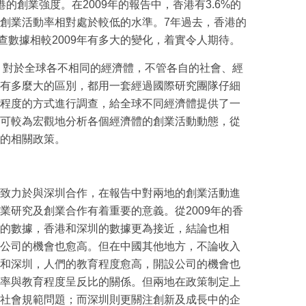
的創業強度。在2009年的報告中，香港有3.6%的
創業活動率相對處於較低的水準。7年過去，香港的
調查數據相較2009年有多大的變化，着實令人期待。
，對於全球各不相同的經濟體，不管各自的社會、經
有多麼大的區別，都用一套經過國際研究團隊仔細
程度的方式進行調查，給全球不同經濟體提供了一
可較為宏觀地分析各個經濟體的創業活動動態，從
的相關政策。
致力於與深圳合作，在報告中對兩地的創業活動進
業研究及創業合作有着重要的意義。從2009年的香
的數據，香港和深圳的數據更為接近，結論也相
公司的機會也愈高。但在中國其他地方，不論收入
和深圳，人們的教育程度愈高，開設公司的機會也
率與教育程度呈反比的關係。但兩地在政策制定上
社會規範問題；而深圳則更關注創新及成長中的企