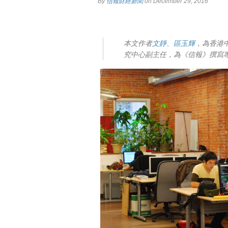
By
信報財經新聞
on December 29, 2016
本文作者
文靜、區玉輝
，為香港
究中心副主任，為《信報》撰寫