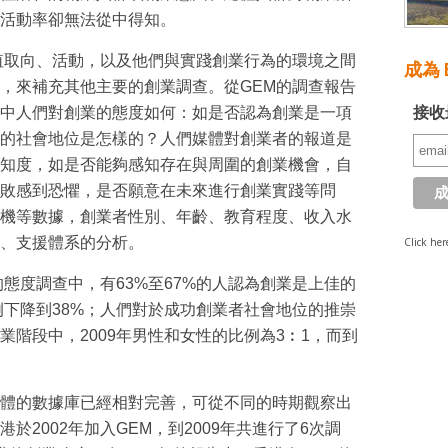
活動率卻無法從中得知。
值取向、活動，以及他們與實踐創業行為的環境之間
成為 E
，來補充其他主要的創業調查。從GEM的調查報告
接收
中人們對創業的態度如何：如是否認為創業是一項
的社會地位是怎樣的？人們媒體對創業者的報道是
知度，如是否能夠感知存在與周圍的創業機會，自
敗感到恐懼，是否願意在未來進行創業實踐等問
機等數據，創業者性別、年齡、教育程度、收入水
、支援體系的分析。
Click her
的態度調查中，有63%至67%的人認為創業是上佳的
例下降到38%；人們對於成功創業者社會地位的推崇
創業階段中，2009年男性和女性的比例為3︰1，而到
體的數據庫已經相對完善，可從不同的時期觀察出
2002年加入GEM，到2009年共進行了6次調