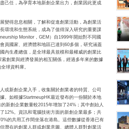
盡己任，為孕育本地新創企業出力，創業因此更成
展變得息息相關，了解和促進創業活動，為創業活
長環境和生態系統，成為了值得深入研究的重要課
neurship Monitor，GEM）自1999年開始對不同國
會員國家、經濟體和地區已達到60多個，研究涵蓋
%的國內生產總值，是全球最具規模和最權威的創業比
在探索創業與經濟發展的相互關係，經過多年來的數據
的全球資料庫。
人或新創企業入手，收集關於創業者的特質、公司
如根據StartmeupHK最近發布的一份關於本地
港的新創企業數量較2015年增加了24%；其中創始人
長了12%。資訊和電腦技術方面的新創企業最多；共
70%的共用工作間坐落在港島。這些數據從香港已有
但潛在的創業人群或創業意圖、總體人群對創業活