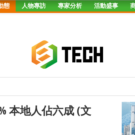
動態
人物專訪
專家分析
活動盛事
% 本地人佔六成 (文