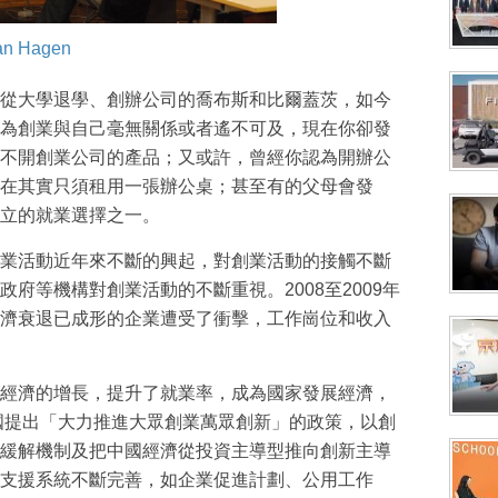
an Hagen
從大學退學、創辦公司的喬布斯和比爾蓋茨，如今
為創業與自己毫無關係或者遙不可及，現在你卻發
不開創業公司的產品；又或許，曾經你認為開辦公
在其實只須租用一張辦公桌；甚至有的父母會發
立的就業選擇之一。
業活動近年來不斷的興起，對創業活動的接觸不斷
府等機構對創業活動的不斷重視。2008至2009年
濟衰退已成形的企業遭受了衝擊，工作崗位和收入
經濟的增長，提升了就業率，成為國家發展經濟，
中國提出「大力推進大眾創業萬眾創新」的政策，以創
緩解機制及把中國經濟從投資主導型推向創新主導
支援系統不斷完善，如企業促進計劃、公用工作