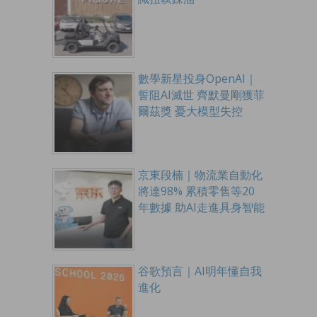
數學新星投身OpenAI｜
誓阻AI滅世 齊默曼剛獲菲
爾茲獎 憂大模型失控
京東段楠｜物流業自動化
將達98% 累積零售等20
年數據 助AI走進具身智能
谷歌預言｜AI明年懂自我
進化