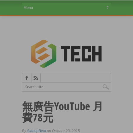
無廣告YouTube 月
費78元
By
StartupBeat
on October 23, 2015