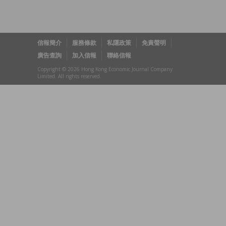
信報簡介
服務條款
私隱政策
免責聲明
廣告查詢
加入信報
聯絡信報
Copyright © 2026 Hong Kong Economic Journal Company
Limited. All rights reserved.