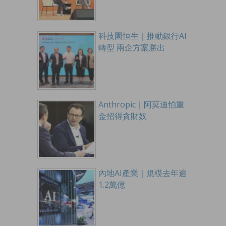
科技園恒生｜推動銀行AI
轉型 兩企方案勝出
Anthropic｜阿莫迪怕重
金招得貪財奴
內地AI產業｜規模去年逾
1.2萬億