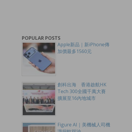
POPULAR POSTS
Apple新品｜新iPhone傳
加價最多1560元
創科出海 香港啟航HK
Tech 300全國千萬大賽
擴展至16內地城市
Figure AI｜美機械人司機
識扭軚踩油