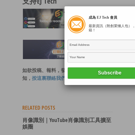
支持EJ Tech
成為 EJ Tech 會員
最新資訊（附創業懶人包）
箱！
如欲投稿、報料，發布新聞稿或採訪通
知，
按這裏聯絡我們
。
RELATED POSTS
肖像識別｜YouTube肖像識別工具擴至
娛圈