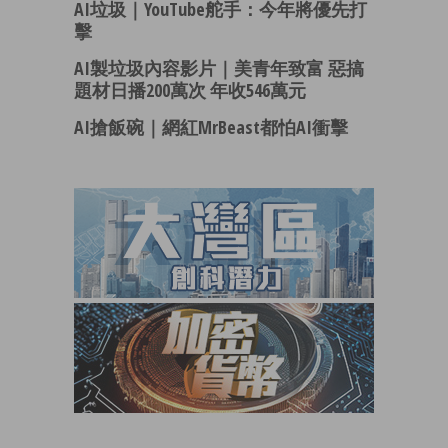
AI垃圾｜YouTube舵手：今年將優先打
擊
AI製垃圾內容影片｜美青年致富 惡搞
題材日播200萬次 年收546萬元
AI搶飯碗｜網紅MrBeast都怕AI衝擊