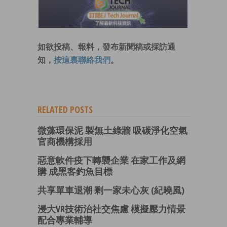
如欲投稿、報料，發布新聞稿或採訪通
知，
按這裏聯絡我們
。
RELATED POSTS
微藻環保泥 製無土綠牆 吸碳淨化空氣
官商機構採用
惡意軟件疫下轉襲企業 在家工作及網
購 成黑客釣魚目標
共享單車退潮 剩一家未心灰 (紀曉風)
浸大VR技術治社交焦慮 模擬壓力情景
配合專業輔導