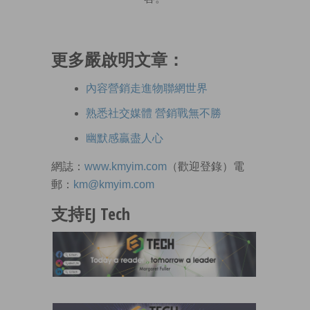
更多嚴啟明文章：
內容營銷走進物聯網世界
熟悉社交媒體 營銷戰無不勝
幽默感贏盡人心
網誌：
www.kmyim.com
（歡迎登錄）電
郵：
km@kmyim.com
支持EJ Tech