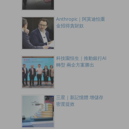
Anthropic｜阿莫迪怕重
金招得貪財奴
科技園恒生｜推動銀行AI
轉型 兩企方案勝出
三星｜新記憶體 增儲存
密度提效