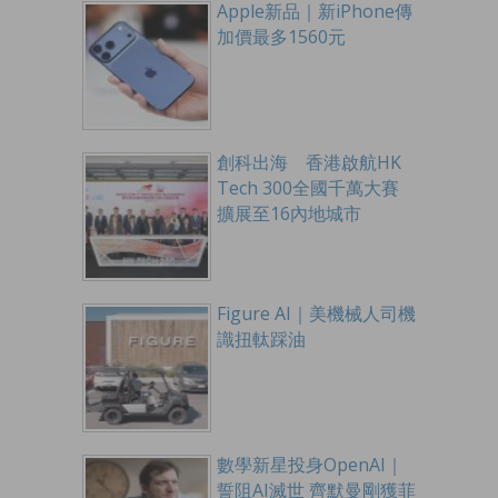
Apple新品｜新iPhone傳
加價最多1560元
創科出海 香港啟航HK
Tech 300全國千萬大賽
擴展至16內地城市
Figure AI｜美機械人司機
識扭軚踩油
數學新星投身OpenAI｜
誓阻AI滅世 齊默曼剛獲菲