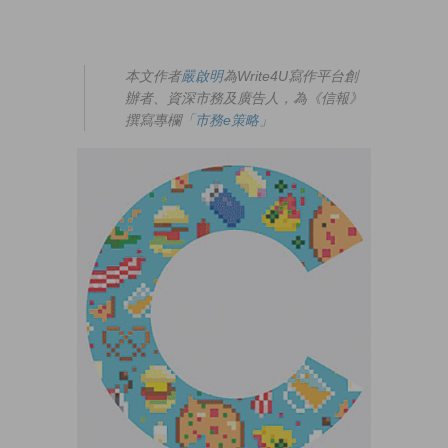
本文作者
嚴啟明
為Write4U寫作平台創
辦者、資深市務及廣告人，為《信報》
撰寫專欄
「市務e策略」