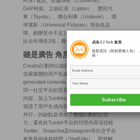
AT&T電訊、匡威球鞋（Converse）、
GAP時裝、立頓紅茶（Lipton）、豐田汽
車（Toyota）、聯合利華（Unilever）、環
球電影（Universial Pictures）等知名品
牌。創辦至今不足1年，Tumblr的廣告收益
比去年增長2倍，廣告量亦增長3倍！
成為 EJ Tech 會員
最新資訊（附創業懶人包）
雖是廣告 角度卻不同
箱！
Creatrs計劃何以如此成功？Tumblr善用了
自家媒體的用戶生成內容（User-
generated contents, UGC），特選用戶為
同一社交平台的受眾製作最能引發共鳴的
內容。加上Tumblrs建立了用戶篩選機制，
保證了用戶生成內容的質素，避免「過於
外行」的缺點及增加了整個計劃的公信
力，還有於Tumblr平台的刊登內容項目較
Twitter、Snapchat及Instagram等社交平台
有更長的保存時間（Shelf-life），那就解