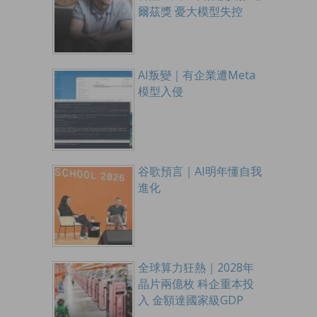
爾茲獎 憂大模型失控
AI叛變｜有企業遭Meta
模型入侵
谷歌預言｜AI明年懂自我
進化
全球算力狂熱｜2028年
晶片兩億枚 科企重本投
入 金額達國家級GDP