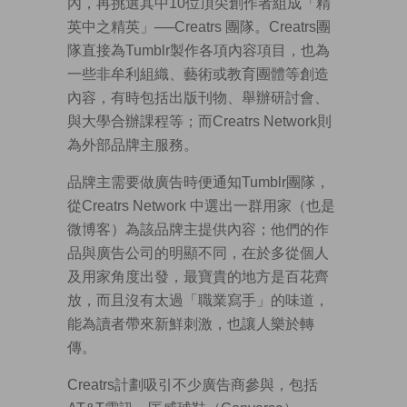
內，再挑選其中10位頂尖創作者組成「精
英中之精英」──Creatrs 團隊。Creatrs團
隊直接為Tumblr製作各項內容項目，也為
一些非牟利組織、藝術或教育團體等創造
內容，有時包括出版刊物、舉辦研討會、
與大學合辦課程等；而Creatrs Network則
為外部品牌主服務。
品牌主需要做廣告時便通知Tumblr團隊，
從Creatrs Network 中選出一群用家（也是
微博客）為該品牌主提供內容；他們的作
品與廣告公司的明顯不同，在於多從個人
及用家角度出發，最寶貴的地方是百花齊
放，而且沒有太過「職業寫手」的味道，
能為讀者帶來新鮮刺激，也讓人樂於轉
傳。
Creatrs計劃吸引不少廣告商參與，包括