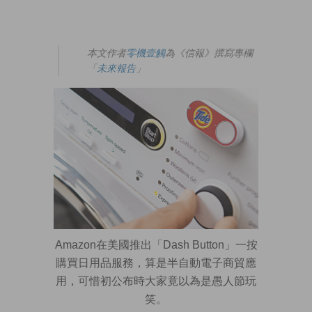
本文作者
零機壹觸
為《信報》撰寫專欄
「
未來
報告
」
Amazon在美國推出「Dash Button」一按
購買日用品服務，算是半自動電子商貿應
用，可惜初公布時大家竟以為是愚人節玩
笑。