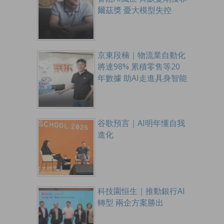
爾茲獎 憂大模型失控
京東段楠｜物流業自動化
將達98% 累積零售等20
年數據 助AI走進具身智能
谷歌預言｜AI明年懂自我
進化
科技園恒生｜推動銀行AI
轉型 兩企方案勝出