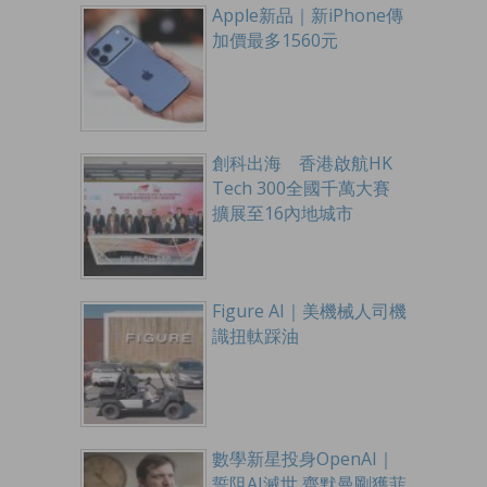
Apple新品｜新iPhone傳
加價最多1560元
創科出海 香港啟航HK
Tech 300全國千萬大賽
擴展至16內地城市
Figure AI｜美機械人司機
識扭軚踩油
數學新星投身OpenAI｜
誓阻AI滅世 齊默曼剛獲菲