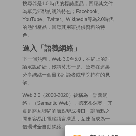
搜尋器是1.0 時代的標誌產品，回應其文件
為單元節點的網絡特色；Facebook、
YouTube、Twitter、Wikipedia等為2.0時代
的熱門產品，回應其用家提供資料的特
色。
進入「語義網絡」
下一個熱潮，Web 3.0至5.0，在網上的討
論眾說紛紜，幾謂莫衷一是。筆者在這裏
分享總結一個最多討論者或學院持有的見
解。
Web 3.0（2000-2020）被稱為「語義網
絡」（Semantic Web），聽來很深奧，其
實是將互聯網的節點變成接口，讓節點之
間更容易用電腦語言溝通，互連而成為一
個環球全自動網絡。