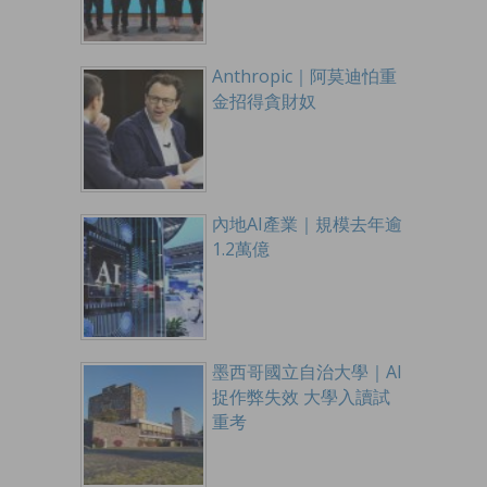
Anthropic｜阿莫迪怕重
金招得貪財奴
內地AI產業｜規模去年逾
1.2萬億
墨西哥國立自治大學｜AI
捉作弊失效 大學入讀試
重考