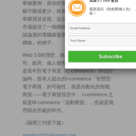
成為 EJ Tech 會員
舉個實例：當你的智能雪櫃計算到只剩下5
最新資訊（附創業懶人包）
罐可樂或更少，就會自動通知超級市場落
箱！
單購買並送貨。這次自動入貨，全因超級
市場提供了一個網絡接口。又或者前幾篇
談論過的電腦操盤股票買賣，都是「語義
網絡」的例子。
Web 3.0的理想，就是全世界所有機構、公
司、政府、個人都有這種語義接口。這亦
是當年對電子商貿（E-commerce）作出討
論時，曾有人提出的I-commerce「智慧型
電子商貿」的可能性，就是自動化的智能
商貿——電子商貿預言中， I-commerce 之
前是M-commerce「流動商貿」，也就是我
們現在所處的年代。
（隔周三刊登下篇）
zerotouch01＠gmail.com