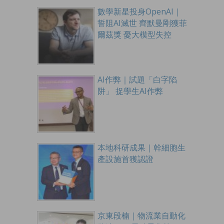
數學新星投身OpenAI｜
誓阻AI滅世 齊默曼剛獲菲
爾茲獎 憂大模型失控
AI作弊｜試題「白字陷
阱」 捉學生AI作弊
本地科研成果｜幹細胞生
產設施首獲認證
京東段楠｜物流業自動化