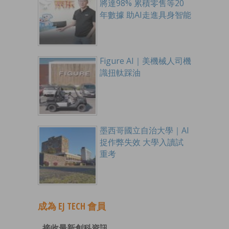
將達98% 累積零售等20
年數據 助AI走進具身智能
Figure AI｜美機械人司機
識扭軚踩油
墨西哥國立自治大學｜AI
捉作弊失效 大學入讀試
重考
成為 EJ TECH 會員
接收最新創科資訊