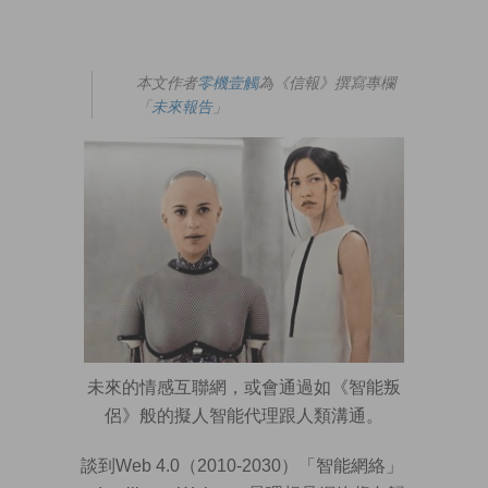
本文作者
零機壹觸
為《信報》撰寫專欄
「
未來
報告
」
未來的情感互聯網，或會通過如《智能叛
侶》般的擬人智能代理跟人類溝通。
談到Web 4.0（2010-2030）「智能網絡」