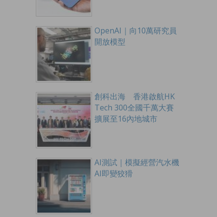
OpenAI｜向10萬研究員
開放模型
創科出海 香港啟航HK
Tech 300全國千萬大賽
擴展至16內地城市
AI測試｜模擬經營汽水機
AI即變狡猾