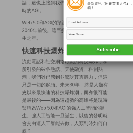
話，這也上接到我們前幾篇討論人工智能
最新資訊（附創業懶人包）
箱！
時的AGI。
Web 5.0和AGI的預測也相當吻合，大約是
2040年前後。這巨變將會是發生在我們有
生之年。
快速科技爆炸潮
流動電話和社交網絡啟動的科技爆炸，和
所引發的矽谷熱話、天使融資、科創熱
潮，我們雖已感到並驚訝其震撼力，但這
只是一切的起頭。未來30年，將是人類有
史以來最快速的科技爆炸潮，而亦很可能
是最後的——因為這趨勢的高峰將是現時
暫稱為Web 5.0和AGI的強人工智能的誕
生。強人工智能一旦誕生，以後的發明就
會交由這人工智能去做，人類到時如何自
處？