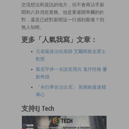
交流想法和資訊的地方，但不會再沾手新
聞和八卦消息業務。他是要避開蒂爾的針
對，還是已經對新聞這一行感到厭倦？則
無人知曉。
更多「人氣我寫」文章：
元老級政治化妝師 艾爾斯敗走霍士
飲恨
索尼平井一夫談笑用兵 鬼仔性格 屢
創奇蹟
「央行界佐治古尼」 英脫歐後速穩
軍心
支持EJ Tech