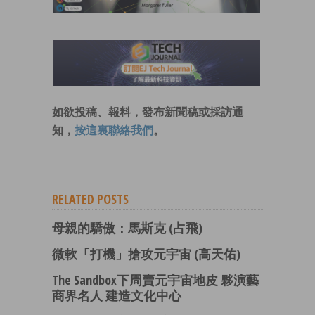
如欲投稿、報料，發布新聞稿或採訪通
知，
按這裏聯絡我們
。
RELATED POSTS
母親的驕傲：馬斯克 (占飛)
微軟「打機」搶攻元宇宙 (高天佑)
The Sandbox下周賣元宇宙地皮 夥演藝
商界名人 建造文化中心