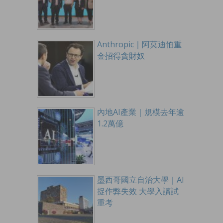
Anthropic｜阿莫迪怕重
金招得貪財奴
內地AI產業｜規模去年逾
1.2萬億
墨西哥國立自治大學｜AI
捉作弊失效 大學入讀試
重考