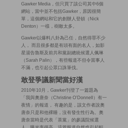
Gawker Media，但只買了該公司其中6個
網站，當中並不包括Gawker，原因很簡
單，這個網站和它的創辦人登頓（Nick
Denton）一樣，樹敵太多。
Gawker以爆料八卦為己任，自然得罪不少
人， 而且很多都是有頭有面的名人，如影
星湯告魯斯及前共和黨副總統候選人佩琳
（Sarah Palin），有些報道不但令當事人
不滿，也引起公眾口誅筆伐。
敢登爭議新聞當好漢
2010年10月，Gawker刊登了一篇題為
「我與奧唐奈（Christine O’Donnell）有一
夜情」的報道， 有趣的是，該文作者說奧
唐奈只是和他裸睡，沒有發生性行為。奧
唐奈當時是代表「茶黨」的參議院候選
人，曝光率很高，這篇報道自然也引起軒