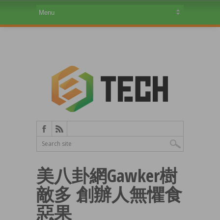
美八卦網Gawker樹
敵多 創辦人無懼食
惡果