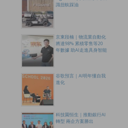
識扭軚踩油
京東段楠｜物流業自動化
將達98% 累積零售等20
年數據 助AI走進具身智能
谷歌預言｜AI明年懂自我
進化
科技園恒生｜推動銀行AI
轉型 兩企方案勝出