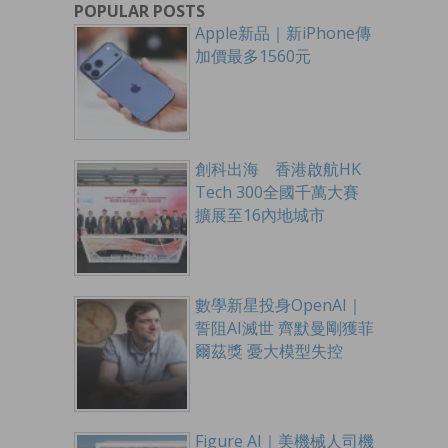
POPULAR POSTS
Apple新品｜新iPhone傳
加價最多1560元
創科出海 香港啟航HK
Tech 300全國千萬大賽
擴展至16內地城市
數學新星投身OpenAI｜
誓阻AI滅世 齊默曼剛獲菲
爾茲獎 憂大模型失控
Figure AI｜美機械人司機