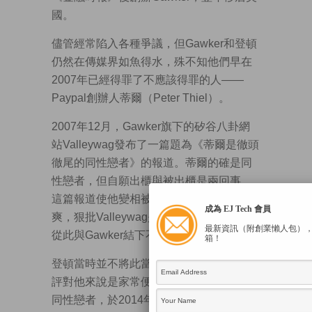
國。
儘管經常陷入各種爭議，但Gawker和登頓
仍然在傳媒界如魚得水，殊不知他們早在
2007年已經得罪了不應該得罪的人——
Paypal創辦人蒂爾（Peter Thiel）。
2007年12月，Gawker旗下的矽谷八卦網
站Valleywag發布了一篇題為《蒂爾是徹頭
徹尾的同性戀者》的報道。蒂爾的確是同
性戀者，但自願出櫃與被出櫃是兩回事，
這篇報道使他變相被出櫃，所以他非常不
成為 EJ Tech 會員
爽，狠批Valleywag是矽谷的恐怖組織，也
最新資訊（附創業懶人包）
從此與Gawker結下不解之仇。
箱！
登頓當時並不將此當一回事，畢竟此類批
評對他來說是家常便飯，而且他本身也是
同性戀者，於2014年與黑人男演員德倫