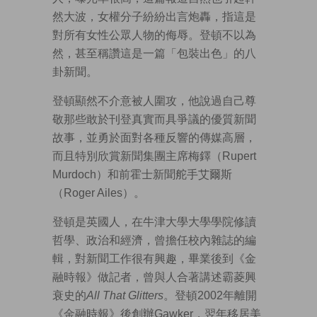
然大波，女權分子紛紛出言炮轟，指這是
對所有女性公眾人物的侮辱。登頓不以為
然，甚至稱讚這是一篇「包裝出色」的八
卦新聞。
登頓顯然不介意被人圍攻，他說過自己尊
敬那些敢於刊登真實而具爭議的優質新聞
故事，並勇於面對各種反響的傳媒高層，
而且特別欣賞新聞集團主席梅鐸（Rupert
Murdoch）和前霍士新聞舵手艾爾斯
（Roger Ailes）。
登頓是英國人，在牛津大學大學學院修讀
哲學、政治和經濟，曾擔任校內雜誌的編
輯，對新聞工作很有興趣，畢業後到《金
融時報》做記者，曾與人合著講述霸菱興
衰史的
All That Glitters
。登頓2002年離開
《金融時報》後創辦Gawker，翌年移居美