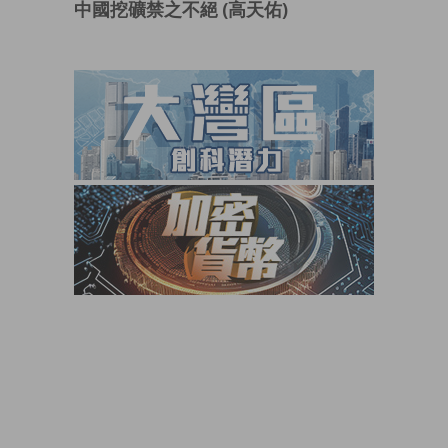
中國挖礦禁之不絕 (高天佑)