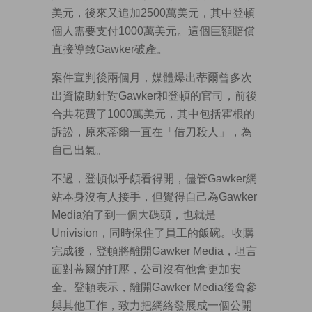
美元，後來又追加2500萬美元，其中登頓
個人需要支付1000萬美元。這個巨額賠償
直接導致Gawker破產。
案件宣判後兩個月，媒體爆出蒂爾曾多次
出資協助針對Gawker和登頓的官司，前後
合共花費了1000萬美元，其中包括霍根的
訴訟，原來蒂爾一直在「借刀殺人」，為
自己出氣。
不過，登頓似乎頗看得開，儘管Gawker網
站本身沒有人接手，但覺得自己為Gawker
Media泊了到一個大碼頭，也就是
Univision，同時保住了員工的飯碗。收購
完成後，登頓將離開Gawker Media，坦言
面對蒂爾的打壓，公司沒有他會更加安
全。登頓表示，離開Gawker Media後會參
與其他工作，致力把網絡發展成一個公開