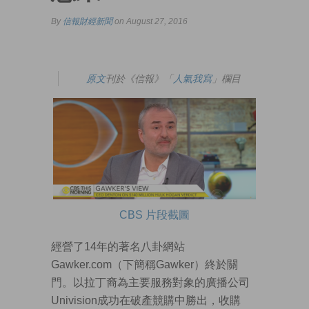
By
信報財經新聞
on August 27, 2016
原文
刊於《信報》「
人氣我寫
」欄目
CBS 片段截圖
經營了14年的著名八卦網站
Gawker.com（下簡稱Gawker）終於關
門。以拉丁裔為主要服務對象的廣播公司
Univision成功在破產競購中勝出，收購