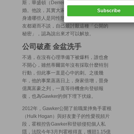
斯．華盛頓（Derrence Washington）結
婚。他說，其實大家在學生時代都會知道
身邊哪些人是同性戀，但無論是家人或朋
友都避而不談，自己最討厭這種「公開的
秘密」，認為說出來才可以解放。
公司破產 金盆洗手
不過，在沒有心理準備下被爆料，誰也會
不開心，雖然蒂爾當年沒有採取什麼特別
行動，但此事一直是心中的刺。之後幾
年，他的事業蒸蒸日上，身家倍增，晉身
億萬富豪之列，一直等待機會向登頓報
復，也為Gawker的倒下埋下伏線。
2012年，Gawker公開了前職業摔角手霍根
（Hulk Hogan）與好友妻子的性愛視頻片
段，霍根控告Gawker和登頓侵犯個人私
隱，法院今年3月判霍根得直，獲賠1.15億