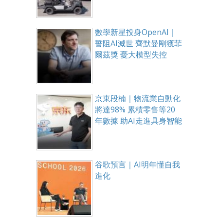
數學新星投身OpenAI｜
誓阻AI滅世 齊默曼剛獲菲
爾茲獎 憂大模型失控
京東段楠｜物流業自動化
將達98% 累積零售等20
年數據 助AI走進具身智能
谷歌預言｜AI明年懂自我
進化