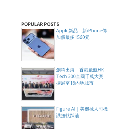
POPULAR POSTS
Apple新品｜新iPhone傳
加價最多1560元
創科出海 香港啟航HK
Tech 300全國千萬大賽
擴展至16內地城市
Figure AI｜美機械人司機
識扭軚踩油