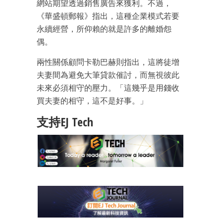
網站期望透過銷售廣告來獲利。不過，
《華盛頓郵報》指出，這種企業模式若要
成為 EJ Tech 會員
永續經營，所仰賴的就是許多的離婚怨
最新資訊（附創業懶人包）
偶。
箱！
兩性關係顧問卡勒巴赫則指出，這將徒增
夫妻間為避免大筆貸款催討，而無視彼此
未來必須相守的壓力。「這幾乎是用錢收
買夫妻的相守，這不是好事。」
支持EJ Tech