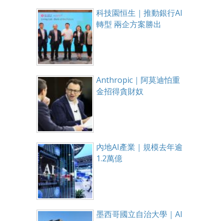
科技園恒生｜推動銀行AI
轉型 兩企方案勝出
Anthropic｜阿莫迪怕重
金招得貪財奴
內地AI產業｜規模去年逾
1.2萬億
墨西哥國立自治大學｜AI