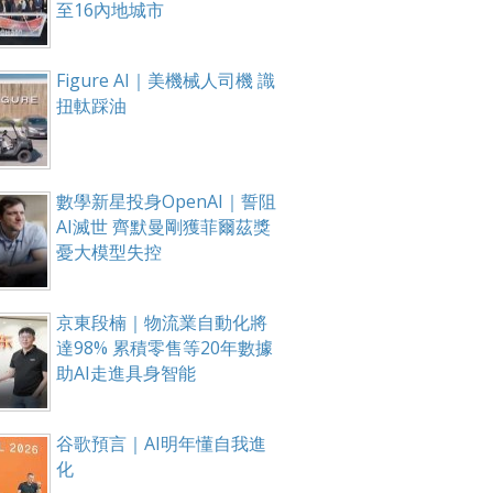
至16內地城市
Figure AI｜美機械人司機 識
扭軚踩油
數學新星投身OpenAI｜誓阻
AI滅世 齊默曼剛獲菲爾茲獎
憂大模型失控
京東段楠｜物流業自動化將
達98% 累積零售等20年數據
助AI走進具身智能
谷歌預言｜AI明年懂自我進
化