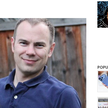
成為 EJ Tech 會員
最新資訊（附創業懶人包），直達郵
POPU