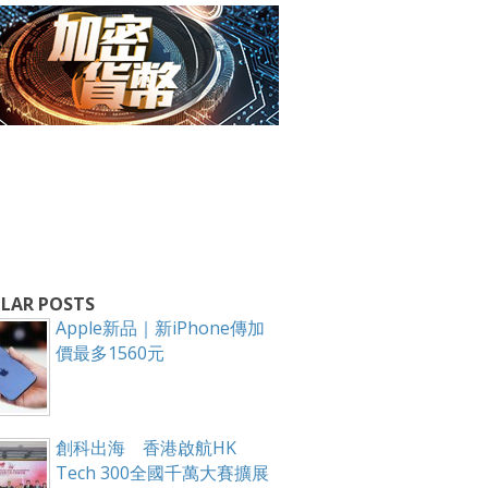
箱！
LAR POSTS
Apple新品｜新iPhone傳加
價最多1560元
創科出海 香港啟航HK
Tech 300全國千萬大賽擴展