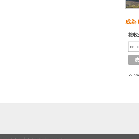
成為 E
接收
Click her