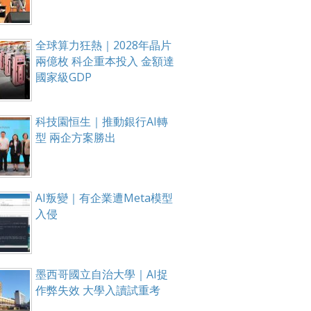
全球算力狂熱｜2028年晶片
兩億枚 科企重本投入 金額達
國家級GDP
科技園恒生｜推動銀行AI轉
型 兩企方案勝出
AI叛變｜有企業遭Meta模型
入侵
墨西哥國立自治大學｜AI捉
作弊失效 大學入讀試重考