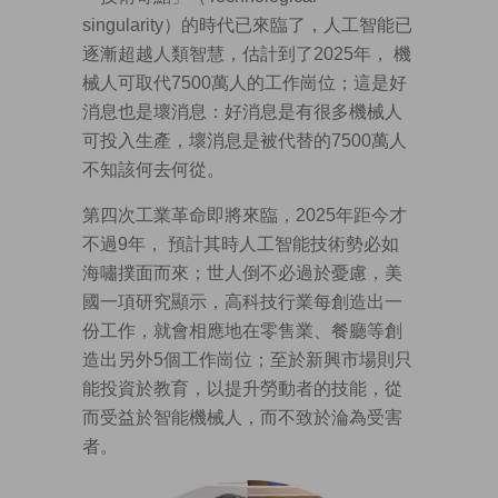
singularity）的時代已來臨了，人工智能已
逐漸超越人類智慧，估計到了2025年， 機
械人可取代7500萬人的工作崗位；這是好
消息也是壞消息：好消息是有很多機械人
可投入生產，壞消息是被代替的7500萬人
不知該何去何從。
第四次工業革命即將來臨，2025年距今才
不過9年， 預計其時人工智能技術勢必如
海嘯撲面而來；世人倒不必過於憂慮，美
國一項研究顯示，高科技行業每創造出一
份工作，就會相應地在零售業、餐廳等創
造出另外5個工作崗位；至於新興市場則只
能投資於教育，以提升勞動者的技能，從
而受益於智能機械人，而不致於淪為受害
者。