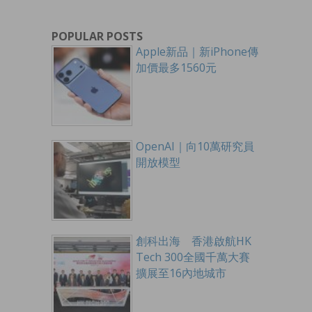
POPULAR POSTS
Apple新品｜新iPhone傳
加價最多1560元
OpenAI｜向10萬研究員
開放模型
創科出海 香港啟航HK
Tech 300全國千萬大賽
擴展至16內地城市