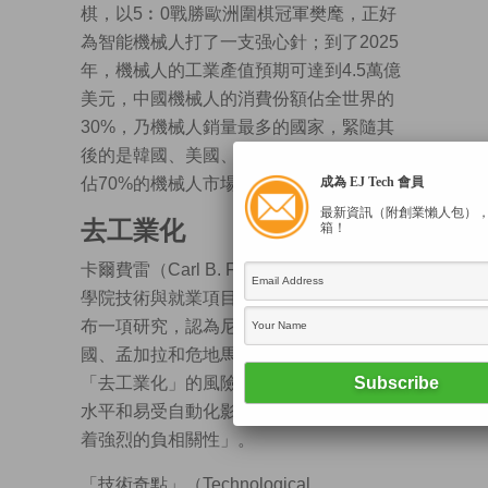
棋，以5︰0戰勝歐洲圍棋冠軍樊麾，正好
為智能機械人打了一支强心針；到了2025
年，機械人的工業產值預期可達到4.5萬億
美元，中國機械人的消費份額佔全世界的
30%，乃機械人銷量最多的國家，緊隨其
後的是韓國、美國、日本、德國，五國共
佔70%的機械人市場份額。
成為 EJ Tech 會員
最新資訊（附創業懶人包）
去工業化
箱！
卡爾費雷（Carl B. Frey）乃牛津大學馬丁
學院技術與就業項目聯席主任，他早前發
布一項研究，認為尼泊爾、柬埔寨、中
國、孟加拉和危地馬拉等國家面臨過早
「去工業化」的風險，皆因「國家的收入
水平和易受自動化影響的程度之間，存在
着強烈的負相關性」。
「技術奇點」（Technological