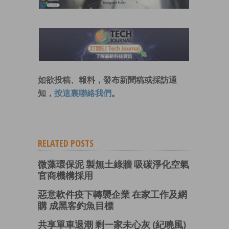
如欲投稿、報料，發布新聞稿或採訪通
知，
按這裏聯絡我們
。
RELATED POSTS
微藻環保泥 製無土綠牆 吸碳淨化空氣
官商機構採用
惡意軟件疫下轉襲企業 在家工作及網
購 成黑客釣魚目標
共享單車退潮 剩一家未心灰 (紀曉風)