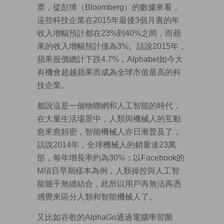
票，從彭博（Bloomberg）的數據來看，
這些科技企業在2015年最後3個月裏的年
收入增幅預計都在23%到40%之間，而蘋
果的收入增幅預計僅為3%。話說2015年，
蘋果股價總計下跌4.7%，Alphabet如今大
有機會超越蘋果而成為全球市值最高的科
技企業。
都說這是一個物聯網和人工智能的時代，
在大量生活場景中，人類與機械人的互動
愈來愈頻密，智能機械人亦日漸普及了，
話說2014年，全球機械人的銷量達23萬
部，每年增長率約為30%；以Facebook的
M項目早期樣本為例，人類操控與人工智
能幾乎無縫結合，此所以用戶再無法再憑
感覺來區分人類和智能機械人了。
又比如谷歌的AlphaGo通過電腦學習圍