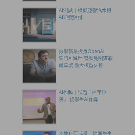
AI測試｜模擬經營汽水機
AI即變狡猾
數學新星投身OpenAI｜
誓阻AI滅世 齊默曼剛獲菲
爾茲獎 憂大模型失控
AI作弊｜試題「白字陷
阱」 捉學生AI作弊
本地科研成果｜幹細胞生