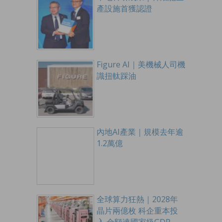
產設施首獲認證
Figure AI｜美機械人司機
識扭軚踩油
內地AI產業｜規模去年逾
1.2萬億
全球算力狂熱｜2028年
晶片兩億枚 科企重本投