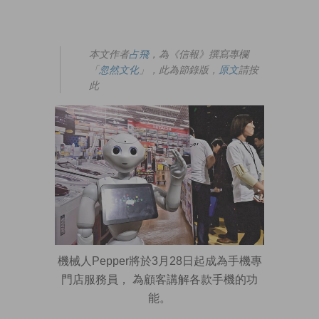
本文作者
占飛
，為《信報》撰寫專欄
「
忽然文化
」，此為節錄版，
原文
請按
此
機械人Pepper將於3月28日起成為手機專
門店服務員， 為顧客講解各款手機的功
能。