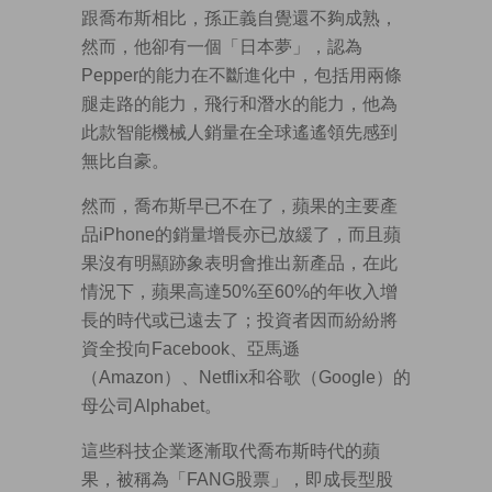
跟喬布斯相比，孫正義自覺還不夠成熟，
然而，他卻有一個「日本夢」，認為
Pepper的能力在不斷進化中，包括用兩條
腿走路的能力，飛行和潛水的能力，他為
此款智能機械人銷量在全球遙遙領先感到
無比自豪。
然而，喬布斯早已不在了，蘋果的主要產
品iPhone的銷量增長亦已放緩了，而且蘋
果沒有明顯跡象表明會推出新產品，在此
情況下，蘋果高達50%至60%的年收入增
長的時代或已遠去了；投資者因而紛紛將
資全投向Facebook、亞馬遜
（Amazon）、Netflix和谷歌（Google）的
母公司Alphabet。
這些科技企業逐漸取代喬布斯時代的蘋
果，被稱為「FANG股票」，即成長型股