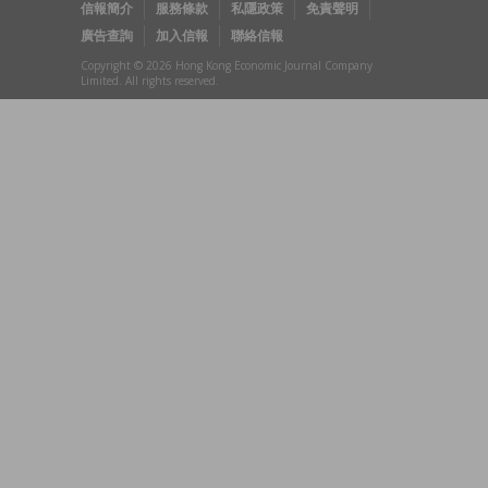
信報簡介
服務條款
私隱政策
免責聲明
廣告查詢
加入信報
聯絡信報
Copyright © 2026 Hong Kong Economic Journal Company
Limited. All rights reserved.