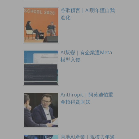
谷歌預言｜AI明年懂自我
進化
AI叛變｜有企業遭Meta
模型入侵
Anthropic｜阿莫迪怕重
金招得貪財奴
內地AI產業｜規模去年逾