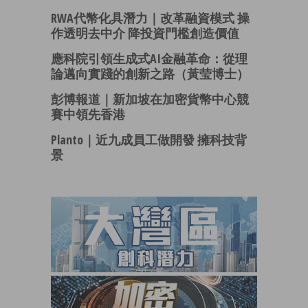
RWA代幣化具潛力｜改革融資模式 操
作透明去中介 降投資門檻創造價值
應科院引領生成式AI金融革命：從理
論邁向實踐的創新之路（黃莹博士）
彭博報道｜新加坡在加密貨幣中心競
賽中領先香港
Planto｜近九成員工做開發 擁科技背
景