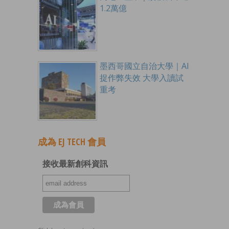
1.2萬億
墨西哥國立自治大學｜AI
捉作弊失效 大學入讀試
重考
成為 EJ TECH 會員
接收最新創科資訊