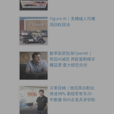
Figure AI｜美機械人司機
識扭軚踩油
數學新星投身OpenAI｜
誓阻AI滅世 齊默曼剛獲菲
爾茲獎 憂大模型失控
京東段楠｜物流業自動化
將達98% 累積零售等20
年數據 助AI走進具身智能