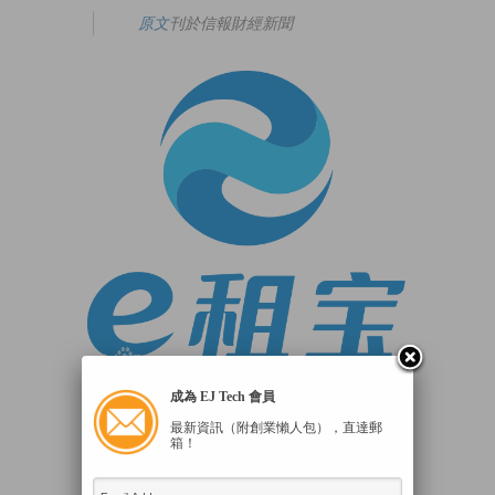
原文
刊於信報財經新聞
成為 EJ Tech 會員
內地多省市逾萬名e租寶投資受害者，準備
最新資訊（附創業懶人包），直達郵
箱！
於1月8日至10日前往北京上訪維權，但其
中不少人遭警方攔截。非法吸金746億元人