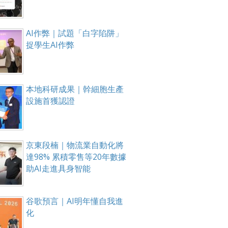
AI作弊｜試題「白字陷阱」
捉學生AI作弊
本地科研成果｜幹細胞生產
設施首獲認證
京東段楠｜物流業自動化將
達98% 累積零售等20年數據
助AI走進具身智能
谷歌預言｜AI明年懂自我進
化