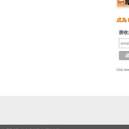
成為 E
接收
Click her