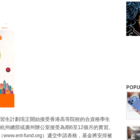
成為 EJ Tech 會員
最新資訊（附創業懶人包），直達郵
POPU
習生計劃現正開始接受香港高等院校的合資格學生
杭州總部或廣州辦公室接受為期6至12個月的實習。
ww.ent-fund.org）遞交申請表格，基金將安排被