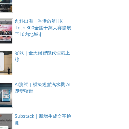
創科出海 香港啟航HK
Tech 300全國千萬大賽擴展
至16內地城市
谷歌｜全天候智能代理港上
線
AI測試｜模擬經營汽水機 AI
即變狡猾
Substack｜新增生成文字檢
測