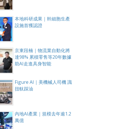
本地科研成果｜幹細胞生產
設施首獲認證
京東段楠｜物流業自動化將
達98% 累積零售等20年數據
助AI走進具身智能
Figure AI｜美機械人司機 識
扭軚踩油
內地AI產業｜規模去年逾1.2
萬億