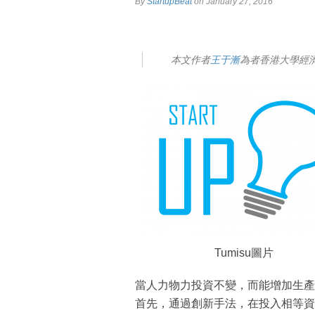
By
StartupBeat
on January 27, 2016
本文作者
王于漸
為者香港大學經
Tumisu圖片
當人力物力投資不變，而能增加生產
首先，通過創新手法，在投入相等資