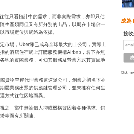
家，往往只看預計中的需求，而非實際需求，亦即只估
成為 E
隨生產類同但又有所分別的出品，以期在市場佔一
以市場定位與網絡為依據。
接收
定市場，Uber雖已成為全球最大的士公司，實際上
的酒店住宿網上訂購服務機構Airbnb，名下亦無
各地的實際業務，可知其服務及營業方式其實因地
Click her
國際貨物空運代理業務兼速遞公司，創業之初名下亦
期屬業務出眾的供應鏈管理公司，並未擁有任何生
運方式往往因地而異。
視之，當中無論個人抑或機構皆因着各種供求、銷
紛等而有所關連。