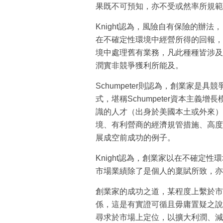
果既不可預知，亦不受或然率所規範
Knight認為，風險自有保險的辦
在不確定性環境中經營所得的回報，
境中處理舊有業務，凡此種種皆涉及
潤實非競爭獲利所能及。
Schumpeter則認為，創業家
式，堪稱Schumpeter資本主
識的人才（出身於美國本土或外來）
境、有利營商的經濟規管措施、高度
展成空前成功的例子。
Knight認為，創業家以在不確定
市場業績除了是個人的稟賦所致，亦
創業家的成功之道，某程度上繫於市
係，這是有實證可循且毋庸置疑之說
尋求於市場上定位，以擴大利潤、減