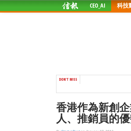
CEO_AI
科技
DON'T MISS
香港作為新創企
人、推銷員的優