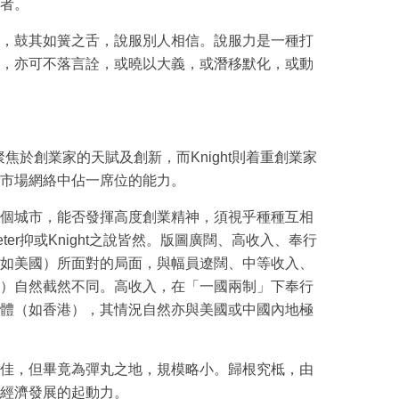
者。
，鼓其如簧之舌，說服別人相信。說服力是一種打
，亦可不落言詮，或曉以大義，或潛移默化，或動
r聚焦於創業家的天賦及創新，而Knight則着重創業家
市場網絡中佔一席位的能力。
個城市，能否發揮高度創業精神，須視乎種種互相
ter抑或Knight之說皆然。版圖廣闊、高收入、奉行
如美國）所面對的局面，與幅員遼闊、中等收入、
）自然截然不同。高收入，在「一國兩制」下奉行
體（如香港），其情況自然亦與美國或中國內地極
佳，但畢竟為彈丸之地，規模略小。歸根究柢，由
經濟發展的起動力。