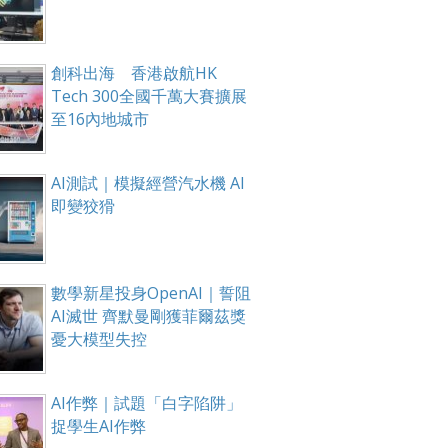
創科出海 香港啟航HK
Tech 300全國千萬大賽擴展
箱！
至16內地城市
AI測試｜模擬經營汽水機 AI
即變狡猾
數學新星投身OpenAI｜誓阻
AI滅世 齊默曼剛獲菲爾茲獎
憂大模型失控
AI作弊｜試題「白字陷阱」
捉學生AI作弊