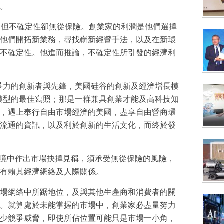
。
法， 但不確定性卻無從保險。創業家的利潤是他們選擇
他們開拓新業務，尋找嶄新經營手法，以及在新環
不確定性。他進而推論，不確定性所引發的經濟利
是具競爭力的創新者與先鋒，美國硅谷的創新及經濟增長模
義增長模型的最佳寫照；那是一群兼具創業才能及高科技知
，遇上奉行自由市場經濟的美國，盡享自由營商環
流通的資訊，以及利於創新的生活文化，而終於發
性環境中作出市場抉擇見稱，須承受無從保險的風險，
有賴其經濟網絡及人際關係。
場網絡中所踞地位，及與其他生產商和消費者的關
。就算處於未能掌握的市場中，創業家必盡量努力
少競爭威脅，即使所佔位置可能只是市場一小角，