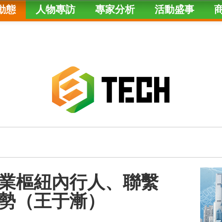
動態
人物專訪
專家分析
活動盛事
業樞紐內行人、聯繫
勢（王于漸）