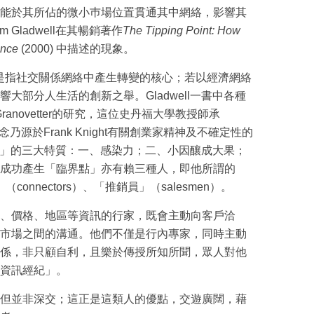
能於其所佔的微小巿場位置貫通其中網絡，影響其
 Gladwell在其暢銷著作
The Tipping Point: How
ence
(2000) 中描述的現象。
nt），是指社交關係網絡中產生轉變的核心；若以經濟網絡
大部分人生活的創新之舉。Gladwell一書中各種
ranovetter的研究，這位史丹福大學教授師承
，其理念乃源於Frank Knight有關創業家精神及不確定性的
臨界點」的三大特質：一、感染力；二、小因釀成大果；
成功產生「臨界點」亦有賴三種人，即他所謂的
connectors）、「推銷員」（salesmen）。
、價格、地區等資訊的行家，既會主動向客戶洽
市場之間的溝通。他們不僅是行內專家，同時主動
係，非只顧自利，且樂於傳授所知所聞，眾人對他
資訊經紀」。
但並非深交；這正是這類人的優點，交遊廣闊，藉