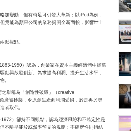
成為 EJ Tech 會員
略加變動，但有時足可引發大革新；以iPod為例，
，但竟能為蘋果公司的業務揭開全新面貌，影響世上
最新資訊（附創業懶人包），直達郵
兩派觀點。
er（1883-1950）認為，創業家在資本主義經濟體中擔當
驅動與啟發創新。為求提高利潤、提升生活水平，
物。
術之舉稱為「創造性破壞」（creative
面世後難免廣被抄襲，令原創生產商利潤受損，於是再另尋
進者取代。
1885-1972）卻持不同觀點，認為經濟風險和不確定性是
但不離早能於或然率預見的規範；不確定性則指結