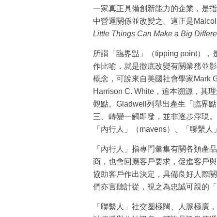
一家真正具備創新能力的企業，是指
中營運關係並改變之。這正是Malcolm
Little Things Can Make a Big Differ
所謂「臨界點」（tipping poi
作比喻，就是徹底改變有關業務並影響
概念，可說來自美國社會學家Mark G
Harrison C. White，追本溯源
觀點。Gladwell列舉出產生「
三、轉變一觸即發，並非逐步浮現。
「內行人」（mavens）、「聯繫人」（
「內行人」指專門彙集有關各類產品
商，也會回應客戶要求，促進客戶與
協助客戶作出決定，具備良好人際關
們亦言聽計從，視之為忠誠可親的「
「聯繫人」社交圈極闊、人脈極廣，