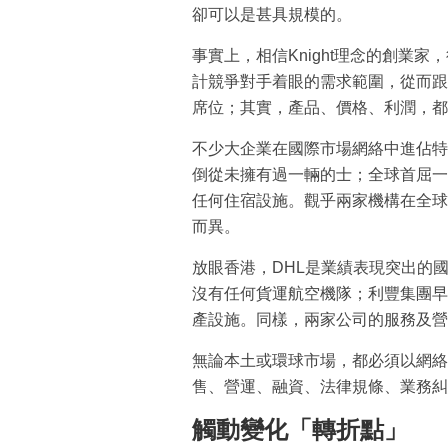
卻可以是甚具規模的。
事實上，相信Knight理念的創業
計競爭對手着眼的需求範圍，從而跟
席位；其實，產品、價格、利潤，都
不少大企業在國際市場網絡中進佔特
倒從未擁有過一輛的士；全球首屈一指
任何住宿設施。觀乎兩家機構在全球
而異。
放眼香港，DHL是業績表現突出的
沒有任何貨運航空機隊；利豐集團早
產設施。同樣，兩家公司的服務及營
無論本土或環球市場，都必須以網絡
售、營運、融資、法律規條、業務糾
觸動變化「轉折點」