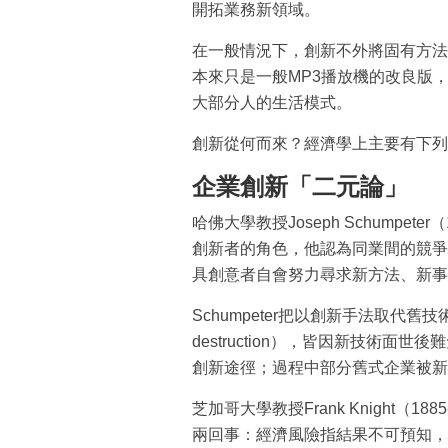
開拓業務新領域。
在一般情況下，創新不外將固有方法
本來只是一般MP3播放機的改良版
大部分人的生活模式。
創新從何而來？經濟學上主要有下列
企業創新「二元論」
哈佛大學教授Joseph Schumpet
創新者的角色，他認為同業間的競爭
具創意者自會努力尋求新方法、新事
Schumpeter把以創新手法取代舊技
destruction），皆因新技術
創新途徑；過程中部分舊式企業被新
芝加哥大學教授Frank Knight（
兩回事：經濟風險指結果不可預知，