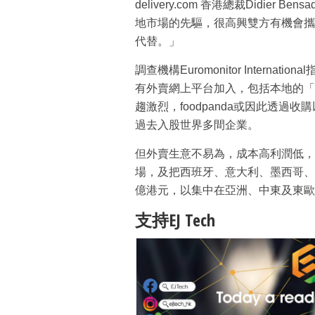
delivery.com 香港總裁Didier Ben
地市場的先驅，很高興雙方有機會攜
代替。」
調查機構Euromonitor Intern
有外賣網上平台加入，包括本地的「外
趨激烈，foodpanda或因此透過收購以
過去入股世界多間企業。
但外賣生意不易為，成本高利潤低，早前
場，及把西班牙、意大利、墨西哥、巴西生
億港元，以集中在亞洲、中東及東歐
支持EJ Tech