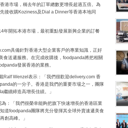
4年登錄香港市場，稱去年的訂單總數更增長超過五倍。為
Koziness及Dial a Dinner等香港本地同
亦於2014年開拓本港市場，最初重點發展新興企業的訂餐
ivery.com具備針對香港大型企業客戶的專業知識，正好
戶美食送遞服務。在完成收購後，foodpanda將把相關
dpanda發展香港的業務。
lf Wenzel表示：「我們很歡迎delivery.com 香
dpanda的一分子。香港是我們的重要市場之一，團隊
nda繼續締造高增長佳績。」
leckner認為：「我們很榮幸能夠把旗下快速增長的香港區業
道foodpanda團隊將充分發揮其全球外賣速遞美食
再創高峰。」