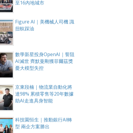
至16內地城市
Figure AI｜美機械人司機 識
扭軚踩油
數學新星投身OpenAI｜誓阻
AI滅世 齊默曼剛獲菲爾茲獎
憂大模型失控
京東段楠｜物流業自動化將
達98% 累積零售等20年數據
助AI走進具身智能
科技園恒生｜推動銀行AI轉
型 兩企方案勝出