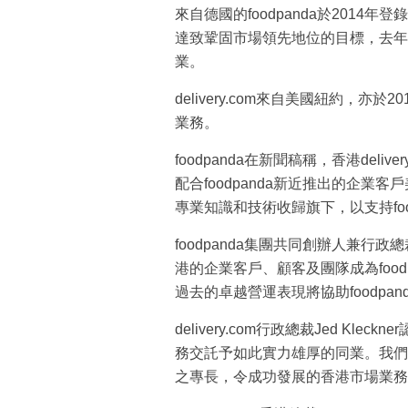
來自德國的foodpanda於201
達致鞏固市場領先地位的目標，去年先後收購
業。
delivery.com來自美國紐約，
業務。
foodpanda在新聞稿稱，香港del
配合foodpanda新近推出的企業客
專業知識和技術收歸旗下，以支持foo
foodpanda集團共同創辦人兼行政總裁Ra
港的企業客戶、顧客及團隊成為foo
過去的卓越營運表現將協助foodpa
delivery.com行政總裁Jed K
務交託予如此實力雄厚的同業。我們知
之專長，令成功發展的香港市場業務