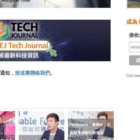
成為 E
接收
通知，
按這裏聯絡我們
。
Click her
Foodpanda｜賴偉昕：正
面競爭推動行業進步