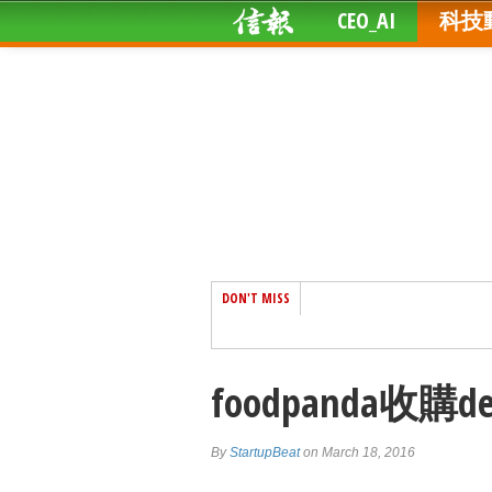
CEO_AI
科技
DON'T MISS
foodpanda收購d
By
StartupBeat
on March 18, 2016