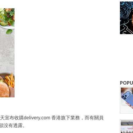
成為 EJ Tech 會員
最新資訊（附創業懶人包），直達郵
POPU
天宣布收購delivery.com 香港旗下業務，而有關員
金額没有透露。