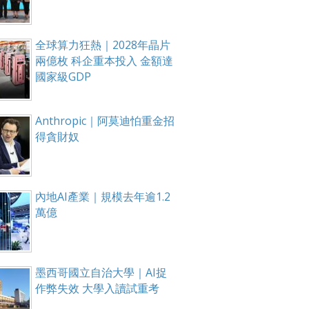
全球算力狂熱｜2028年晶片
兩億枚 科企重本投入 金額達
國家級GDP
Anthropic｜阿莫迪怕重金招
得貪財奴
內地AI產業｜規模去年逾1.2
萬億
墨西哥國立自治大學｜AI捉
作弊失效 大學入讀試重考