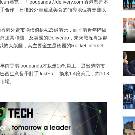
sadoun補充：「foodpanda與delivery.com 香港都是本
手合作，日後於外賣速遞美食的領導地位將更難以
ational指香港外賣市場價值約4.23億港元，而香港近年陸續
送共和國」及英國的Deliveroo，未來戰況肯定越
擴大版圖，其主要金主是德國的Rocket Internet，
香港foodpanda才裁走15%員工、退出越南市
意售予對手JustEat，換來1.4億美元，約10.8
市場。