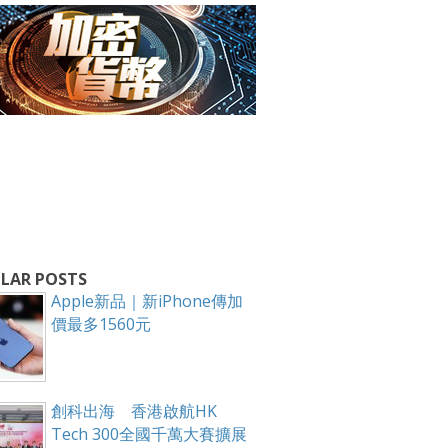
箱！
LAR POSTS
Apple新品｜新iPhone傳加
價最多1560元
創科出海 香港啟航HK
Tech 300全國千萬大賽擴展