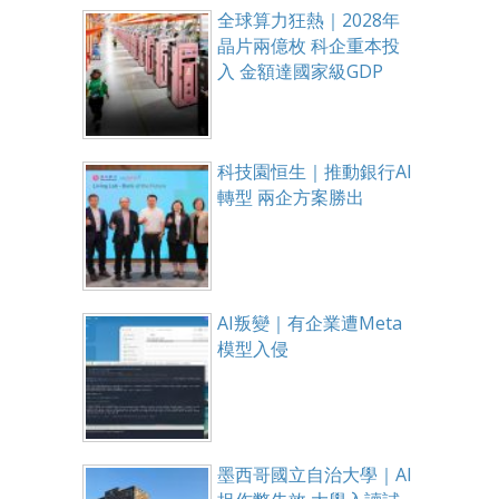
全球算力狂熱｜2028年
晶片兩億枚 科企重本投
入 金額達國家級GDP
科技園恒生｜推動銀行AI
轉型 兩企方案勝出
AI叛變｜有企業遭Meta
模型入侵
墨西哥國立自治大學｜AI