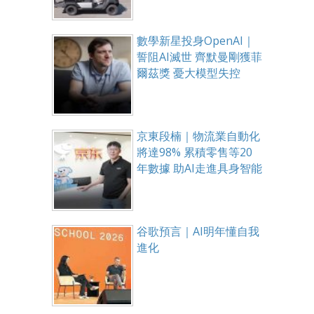
數學新星投身OpenAI｜
誓阻AI滅世 齊默曼剛獲菲
爾茲獎 憂大模型失控
京東段楠｜物流業自動化
將達98% 累積零售等20
年數據 助AI走進具身智能
谷歌預言｜AI明年懂自我
進化