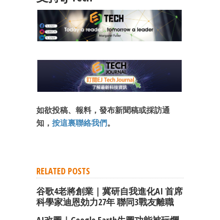
如欲投稿、報料，發布新聞稿或採訪通
知，
按這裏聯絡我們
。
RELATED POSTS
谷歌4老將創業｜冀研自我進化AI 首席
科學家迪恩効力27年 聯同3戰友離職
AI改圖｜Google Earth生圖功能被玩爛