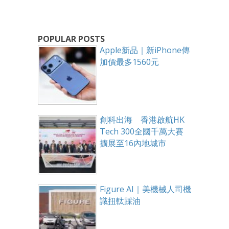
POPULAR POSTS
Apple新品｜新iPhone傳
加價最多1560元
創科出海 香港啟航HK
Tech 300全國千萬大賽
擴展至16內地城市
Figure AI｜美機械人司機
識扭軚踩油