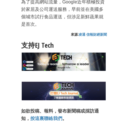
為了提高網站流量，Google近年積極投資
成為 EJ Tech 會員
於家居及公司運送服務，早前並在美國多
最新資訊（附創業懶人包）
個城市試行食品運送，但涉足新鮮蔬果就
箱！
是首次。
來源:
凌通 信報財經新聞
支持EJ Tech
如欲投稿、報料，發布新聞稿或採訪通
知，
按這裏聯絡我們
。