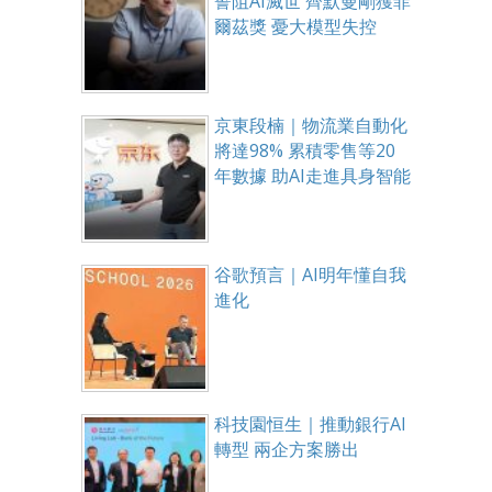
誓阻AI滅世 齊默曼剛獲菲
爾茲獎 憂大模型失控
京東段楠｜物流業自動化
將達98% 累積零售等20
年數據 助AI走進具身智能
谷歌預言｜AI明年懂自我
進化
科技園恒生｜推動銀行AI
轉型 兩企方案勝出