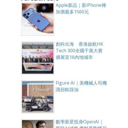
Apple新品｜新iPhone傳
加價最多1560元
創科出海 香港啟航HK
Tech 300全國千萬大賽
擴展至16內地城市
Figure AI｜美機械人司機
識扭軚踩油
數學新星投身OpenAI｜