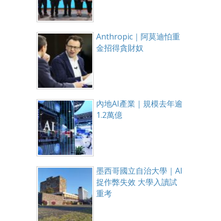
Anthropic｜阿莫迪怕重
金招得貪財奴
內地AI產業｜規模去年逾
1.2萬億
墨西哥國立自治大學｜AI
捉作弊失效 大學入讀試
重考