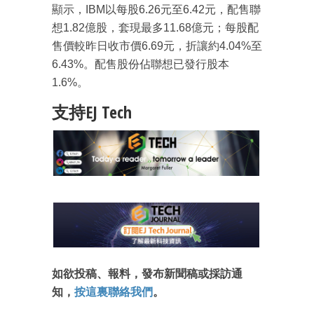
顯示，IBM以每股6.26元至6.42元，配售聯
想1.82億股，套現最多11.68億元；每股配
售價較昨日收市價6.69元，折讓約4.04%至
6.43%。配售股份佔聯想已發行股本
1.6%。
支持EJ Tech
成為 EJ Tech 會員
最新資訊（附創業懶人包）
箱！
如欲投稿、報料，發布新聞稿或採訪通
知，
按這裏聯絡我們
。