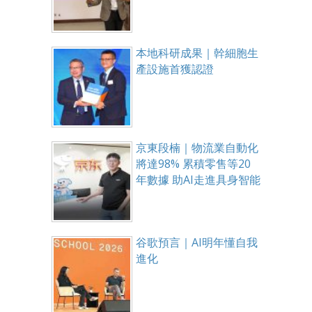
本地科研成果｜幹細胞生
產設施首獲認證
京東段楠｜物流業自動化
將達98% 累積零售等20
年數據 助AI走進具身智能
谷歌預言｜AI明年懂自我
進化