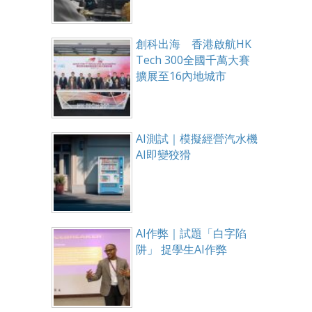
創科出海 香港啟航HK
Tech 300全國千萬大賽
擴展至16內地城市
AI測試｜模擬經營汽水機
AI即變狡猾
AI作弊｜試題「白字陷
阱」 捉學生AI作弊