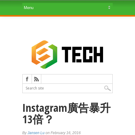
Instagram廣告暴升
13倍？
By
Jansen Lu
on February 16, 2016