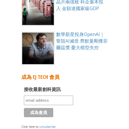
晶片兩億枚 科企重本投
入 金額達國家級GDP
數學新星投身OpenAI｜
誓阻AI滅世 齊默曼剛獲菲
爾茲獎 憂大模型失控
成為 EJ TECH 會員
接收最新創科資訊
Click here to
unsubscribe