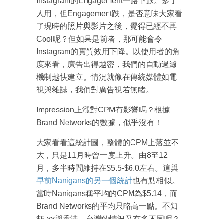
Instagram的Engagement一路下跌。多了
人用，但Engagement跌，是否意味大家看
了現時的照片與影片之後，覺得已經不再
Cool呢？但如果是前者，那可能會令
Instagram的實質效用下降。以使用者的角
度來看，廣告出得越密，我們的自動過濾
機制越快建立。情況就像在傳統媒體如電
視與雜誌，我們對廣告視若無睹。
Impression上漲對CPM有影響嗎？根據
成為 EJ Tech 會員
Brand Networks的數據，似乎沒有！
最新資訊（附創業懶人包）
箱！
大家看看這統計圖，整體的CPM上落並不
大，只是11月時曾一度上升。由8至12
月，多半時間維持在$5.5-$6.0左右。這與
早前Nanigans的另一個統計
也有點相似。
當時Nanigans稱平均的CPM為$5.14，而
Brand Networks的平均只略高一點。不知
$5.xx與香港、台灣的情況又有多不同呢？