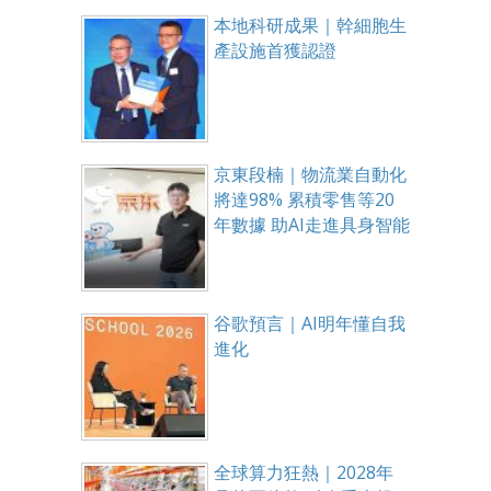
本地科研成果｜幹細胞生
產設施首獲認證
京東段楠｜物流業自動化
將達98% 累積零售等20
年數據 助AI走進具身智能
谷歌預言｜AI明年懂自我
進化
全球算力狂熱｜2028年