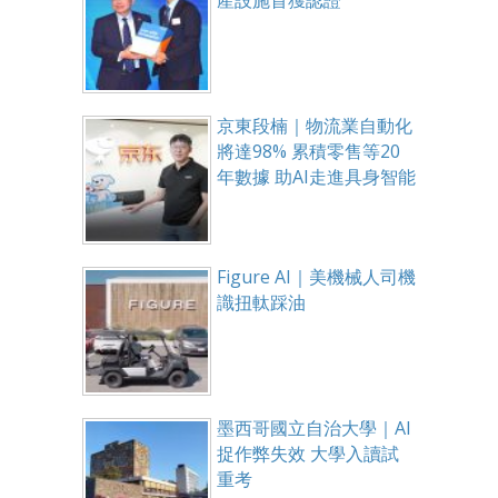
產設施首獲認證
京東段楠｜物流業自動化
將達98% 累積零售等20
年數據 助AI走進具身智能
Figure AI｜美機械人司機
識扭軚踩油
墨西哥國立自治大學｜AI
捉作弊失效 大學入讀試
重考