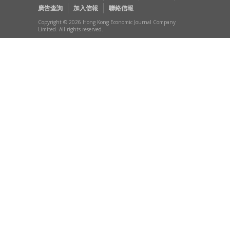
廣告查詢
加入信報
聯絡信報
Copyright © 2026 Hong Kong Economic Journal Company
Limited. All rights reserved.