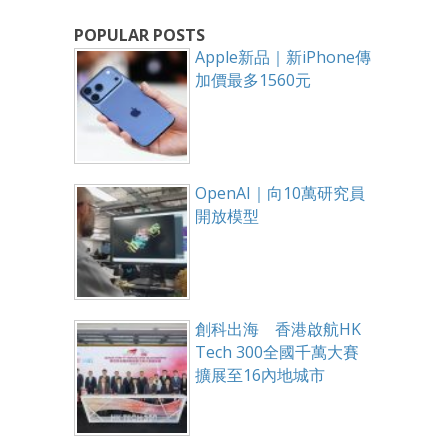
POPULAR POSTS
Apple新品｜新iPhone傳
加價最多1560元
OpenAI｜向10萬研究員
開放模型
創科出海 香港啟航HK
Tech 300全國千萬大賽
擴展至16內地城市