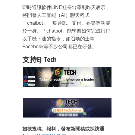
即時通訊軟件LINE社長出澤剛昨天表示，
將開發人工智能（AI）聊天程式
「chatbot」，集通訊、支付、娛樂等功能
於一身。「chatbot」能學習如何完成用戶
以手機下達的指令，如召喚的士等，
Facebook等不少公司都已在研發。
支持EJ Tech
成為 EJ Tech 會員
最新資訊（附創業懶人包）
箱！
如欲投稿、報料，發布新聞稿或採訪通