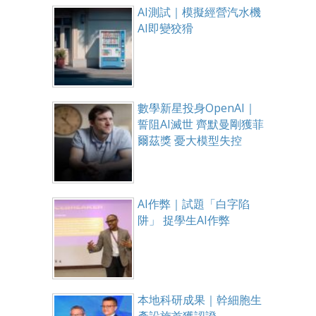
AI測試｜模擬經營汽水機
AI即變狡猾
數學新星投身OpenAI｜
誓阻AI滅世 齊默曼剛獲菲
爾茲獎 憂大模型失控
AI作弊｜試題「白字陷
阱」 捉學生AI作弊
本地科研成果｜幹細胞生