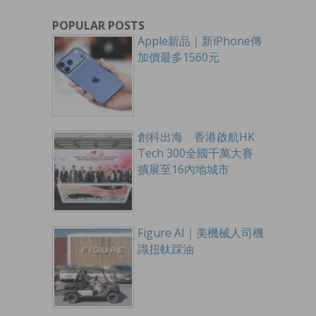
POPULAR POSTS
Apple新品｜新iPhone傳
加價最多1560元
創科出海 香港啟航HK
Tech 300全國千萬大賽
擴展至16內地城市
Figure AI｜美機械人司機
識扭軚踩油