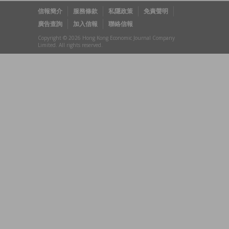
信報簡介
服務條款
私隱政策
免責聲明
廣告查詢
加入信報
聯絡信報
Copyright © 2026 Hong Kong Economic Journal Company
Limited. All rights reserved.