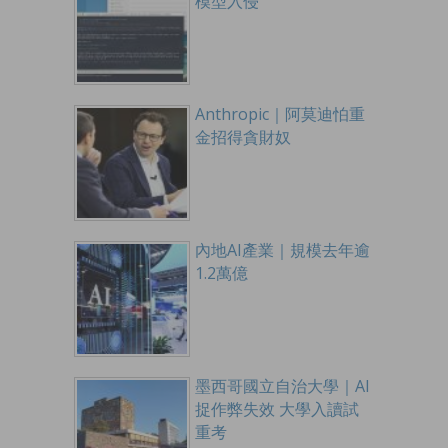
模型入侵
Anthropic｜阿莫迪怕重
金招得貪財奴
內地AI產業｜規模去年逾
1.2萬億
墨西哥國立自治大學｜AI
捉作弊失效 大學入讀試
重考