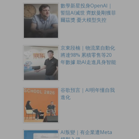
數學新星投身OpenAI｜
誓阻AI滅世 齊默曼剛獲菲
爾茲獎 憂大模型失控
京東段楠｜物流業自動化
將達98% 累積零售等20
年數據 助AI走進具身智能
谷歌預言｜AI明年懂自我
進化
AI叛變｜有企業遭Meta