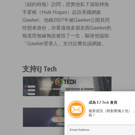
《紐約時報》訪問，證實他私下資助摔角
手霍根（Hulk Hogan）起訴美國網媒
Gawker。他稱2007年被Gawker公開其同
性戀者身份，亦看過很多朋友因Gawker的
報道而無緣無故被毀了一生，驅使他協助
「Gawker受害人」支付訟費告該網媒。
支持EJ Tech
成為 EJ Tech 會員
最新資訊（附創業懶人包）
箱！