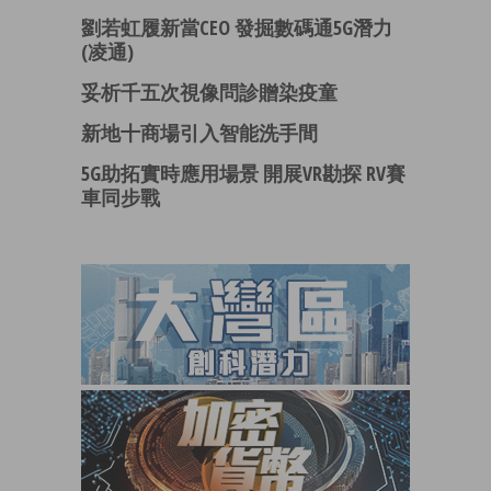
劉若虹履新當CEO 發掘數碼通5G潛力
(凌通)
妥析千五次視像問診贈染疫童
新地十商場引入智能洗手間
5G助拓實時應用場景 開展VR勘探 RV賽
車同步戰