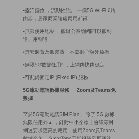
•靈活擺位 ，流動性強。 一個5G Wi-Fi 6路
由器，居家商業隨處兩用都得
•無限使用地點， 搬辦公室/舖都可以搬到
邊、用到邊
•無安裝費及搬遷費，不需擔心額外負擔
•無限5G數據任用^ ，上網夠快夠穩定
•可配備固定IP (Fixed IP) 服務
5G
流動電話數據服務
Zoom
及
Teams
免
數據
至於5G流動電話SIM Plan， 除了 5G 數據
無限任用外
▲
，針對中小企線上會議等對
網速要求更高的應用，使用Zoom及Teams
數據全免。 SmarTone不斷投資發展網絡