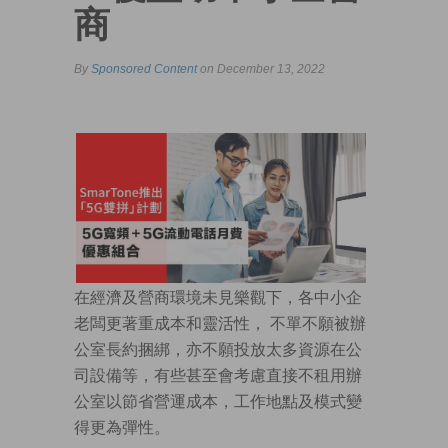
商
By
Sponsored Content
on December 13, 2022
在經濟及營商環境未見樂觀下，各中小企
老闆更著重成本和靈活性， 不單不願被辦
公室長約捆綁，亦不願投放太多資源在公
司設備等，有些甚至會考慮直接不租用辦
公室以節省營運成本，工作地點及模式變
得更為彈性。