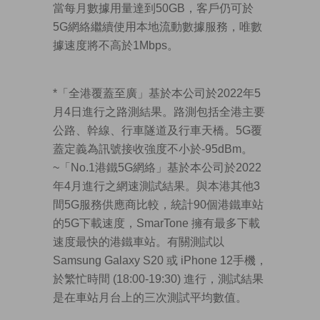
當每月數據用量達到50GB，客戶仍可於
5G網絡繼續使用本地流動數據服務，唯數
據速度將不高於1Mbps。
*「全港覆蓋至廣」基於本公司於2022年5
月4日進行之路測結果。路測包括全港主要
公路、幹線、行車隧道及行車天橋。5G覆
蓋定義為訊號接收強度不小於-95dBm。
~「No.1港鐵5G網絡」基於本公司於2022
年4月進行之網速測試結果。與本港其他3
間5G服務供應商比較，統計90個港鐵車站
的5G下載速度，SmarTone 擁有最多下載
速度最快的港鐵車站。有關測試以
Samsung Galaxy S20 或 iPhone 12手機，
於繁忙時間 (18:00-19:30) 進行，測試結果
是在車站月台上的三次測試平均數值。