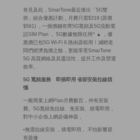
有見及此，SmarTone最近推出「5G雙
拼」組合優惠計劃，月費只需$318 (原價
$561) ，一個價錢有齊5G寬頻及5G流動電
話SIM Plan ， 5G數據無限任用^
▲
，優
惠價已包5G Wi-Fi 6 路由器租用！減輕老
闆們經濟負擔之餘，更能享受SmarTone
5G 高質網絡及其靈活性，提升工作及營運
效率。
5G
寬頻服務 即插即用 省卻安裝拉線煩
惱
一般商業上網Plan月費數百，仲有安裝
費。5G寬頻免拉線、免安裝、插電即用，
對中小企係上網必備神器 。
•無需拉線安裝 ，插電即用， 不怕影響原
有裝修