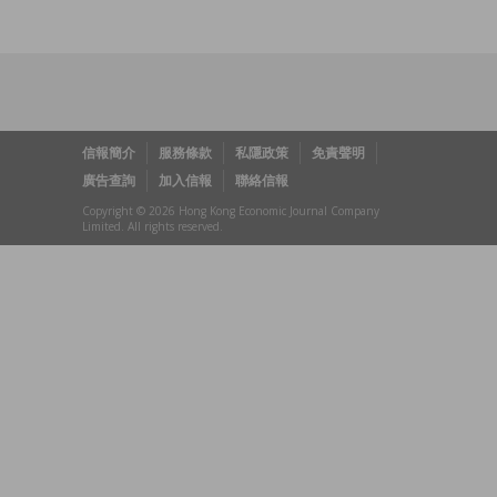
信報簡介
服務條款
私隱政策
免責聲明
廣告查詢
加入信報
聯絡信報
Copyright © 2026 Hong Kong Economic Journal Company
Limited. All rights reserved.