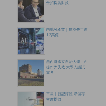
金招得貪財奴
內地AI產業｜規模去年逾
1.2萬億
墨西哥國立自治大學｜AI
捉作弊失效 大學入讀試
重考
三星｜新記憶體 增儲存
密度提效