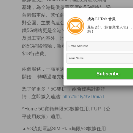
基建，為全港提供覆蓋至廣的5G網絡*，涵
蓋港鐵車站、繁忙商業區、大型商場、郊
成為 EJ Tech 會員
野公園、主要高速公路及隧道等地方，港
最新資訊（附創業懶人包）
鐵5G網絡更是全港No.1~，讓中小企老闆
箱！
及員工室內室外、地面地底都能享用至佳
的5G網絡體驗，新客戶攜號轉台更加免
$18行政費。
兩個服務，一張單過唔使煩，仲唔使同步
開始 ，轉晒過嚟先收全費。
想了解更多「5G雙拼 」組合優惠計劃詳
情，立即撳入連結:
http://bit.ly/3VDmiaT
^Home 5G寬頻無限5G數據任用: FUP（公
平使用政策）適用。
▲
5G流動電話SIM Plan無限5G數據任用: