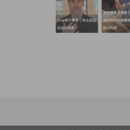
是好事還是壞事
Snap舵手警告｜科企恐低
擬限制社交媒體
估反AI浪潮
提供內容