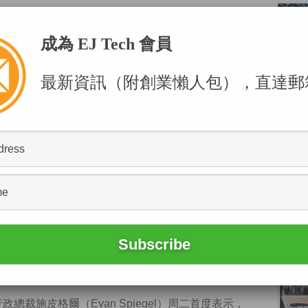
成為 EJ Tech 會員
最新資訊（附創業懶人包），直達郵
POPU
/code訪問片段截圖
政總裁施皮格爾（Evan Spiegel）周二首度表示，