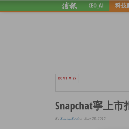
CEO_AI
科技
DON'T MISS
Snapchat寧上
By
StartupBeat
on May 28, 2015