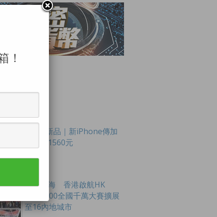
箱！
LAR POSTS
Apple新品｜新iPhone傳加
價最多1560元
創科出海 香港啟航HK
Tech 300全國千萬大賽擴展
至16內地城市