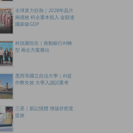
全球算力狂熱｜2028年晶片
兩億枚 科企重本投入 金額達
國家級GDP
科技園恒生｜推動銀行AI轉
型 兩企方案勝出
墨西哥國立自治大學｜AI捉
作弊失效 大學入讀試重考
三星｜新記憶體 增儲存密度
提效