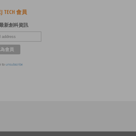
J TECH 會員
最新創科資訊
e to
unsubscribe