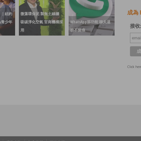
成為 E
？｜紐約
微藻環保泥 製無土綠牆
為青少年
吸碳淨化空氣 官商機構採
WhatsApp添功能 聊天退
接收
用
群不留痕
Click her