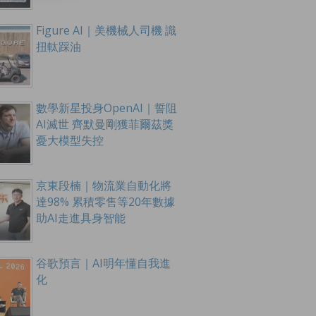
Figure AI｜美機械人司機 識
扭軚踩油
數學新星投身OpenAI｜誓阻
AI滅世 齊默曼剛獲菲爾茲獎
憂大模型失控
京東段楠｜物流業自動化將
達98% 累積零售等20年數據
助AI走進具身智能
谷歌預言｜AI明年懂自我進
化