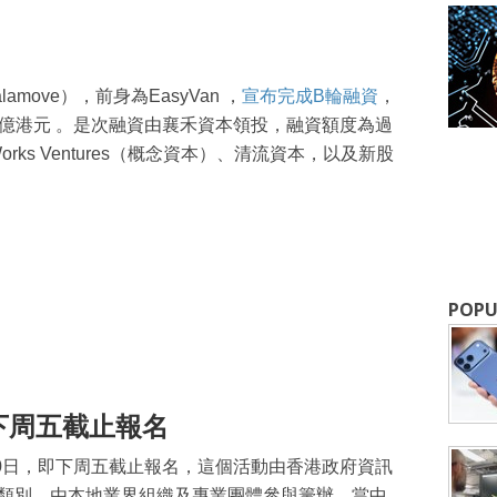
move），前身為EasyVan ，
宣布完成B輪融資
，
.3億港元 。是次融資由襄禾資本領投，融資額度為過
rks Ventures（概念資本）、清流資本，以及新股
POPU
下周五截止報名
0日，即下周五截止報名，這個活動由香港政府資訊
項類別，由本地業界組織及專業團體參與籌辦，當中