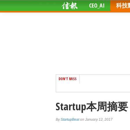
CEO_AI
科技
DON'T MISS
Startup本周摘要
By
StartupBeat
on January 12, 2017