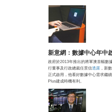
新意網：數據中心年中
政府於2013年推出的將軍澳首幅數
行董事及行政總裁任景信
透露
，新數
正式啟用，他看好數據中心需求繼續
Plus建成時機有利。