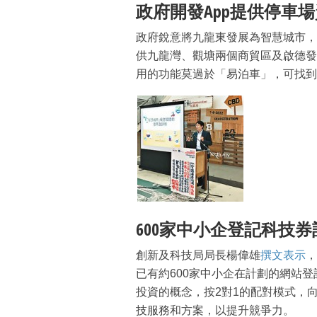
政府開發App提供停車
政府銳意將九龍東發展為智慧城市，
供九龍灣、觀塘兩個商貿區及啟德發
用的功能莫過於「易泊車」，可找到
600家中小企登記科技券
創新及科技局局長楊偉雄
撰文表示
，
已有約600家中小企在計劃的網站
投資的概念，按2對1的配對模式，
技服務和方案，以提升競爭力。