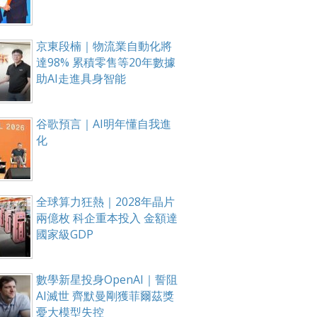
京東段楠｜物流業自動化將
達98% 累積零售等20年數據
助AI走進具身智能
谷歌預言｜AI明年懂自我進
化
全球算力狂熱｜2028年晶片
兩億枚 科企重本投入 金額達
國家級GDP
數學新星投身OpenAI｜誓阻
AI滅世 齊默曼剛獲菲爾茲獎
憂大模型失控