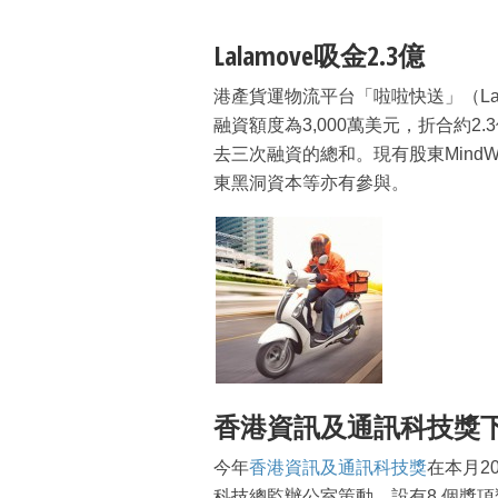
Lalamove吸金2.3億
港產貨運物流平台「啦啦快送」（Lala
融資額度為3,000萬美元，折合約2
去三次融資的總和。現有股東MindWo
東黑洞資本等亦有參與。
香港資訊及通訊科技獎
今年
香港資訊及通訊科技獎
在本月2
科技總監辦公室策動，設有8 個獎