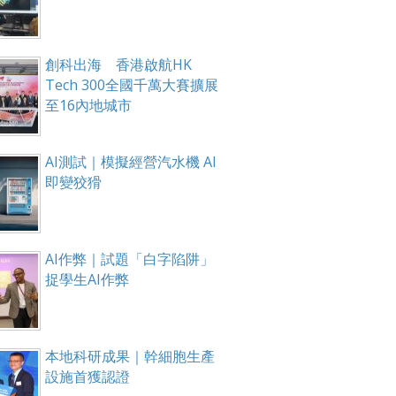
創科出海 香港啟航HK
箱！
Tech 300全國千萬大賽擴展
至16內地城市
AI測試｜模擬經營汽水機 AI
即變狡猾
AI作弊｜試題「白字陷阱」
捉學生AI作弊
本地科研成果｜幹細胞生產
設施首獲認證