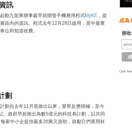
場資訊
起動九龍東辦事處早前開發手機應用程式
MyKE
，提
成為 E
展區內的資訊。程式去年12月28日啟用，當中最實
車位和知道收費。
接收
Click her
計劃
計劃自去年11月底推出以來，業界反應積極，至今
登記。政府早前推出為數5億元的科技券計劃，以共同
向每家中小企提供最多20萬元資助，鼓勵它們善用科