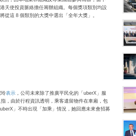
成為 EJ Tech 會員
港天使投資脈絡擔任籌辦組織。每個獎項類別均設
將從這 8 個類別的大獎中選出「全年大獎」。
最新資訊（附創業懶人包），直達郵
潔玲
表示
，公司未來除了推廣平民化的「uberX」服
李又指，由於行程資訊透明，乘客遺留物件在車廂，包
uberX」不時出現「加乘」情況，她回應未來會招募