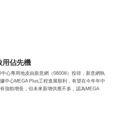
啟用佔先機
據中心專用地皮由新意網（08008）投得，新意網執
據中心MEGA Plus工程進展順利，有望在今年年中
有強勁增長，但未來新增供應不多，認為MEGA