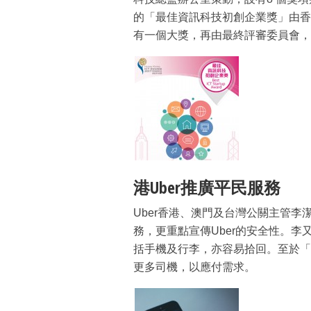
的「最佳資訊科技初創企業獎」由香
有一個大獎，再由最終評審委員會，
港Uber推廣平民服務
Uber香港、澳門及台灣公關主管李
務，更重點宣傳Uber的安全性。
括手機及行李，亦容易拾回。至於「
更多司機，以應付需求。