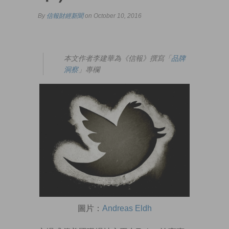
By
信報財經新聞
on October 10, 2016
本文作者李建華為《信報》撰寫「
品牌
洞察
」專欄
圖片：
Andreas Eldh