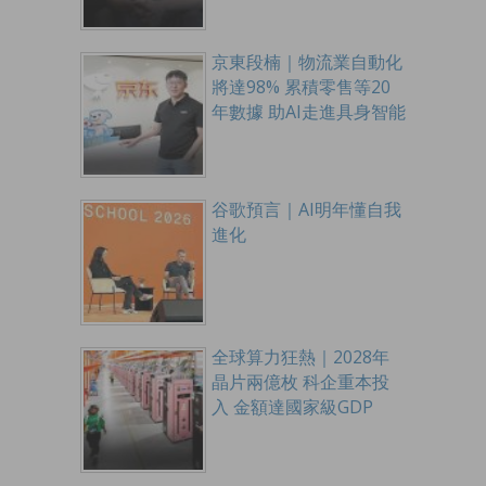
京東段楠｜物流業自動化
將達98% 累積零售等20
年數據 助AI走進具身智能
谷歌預言｜AI明年懂自我
進化
全球算力狂熱｜2028年
晶片兩億枚 科企重本投
入 金額達國家級GDP