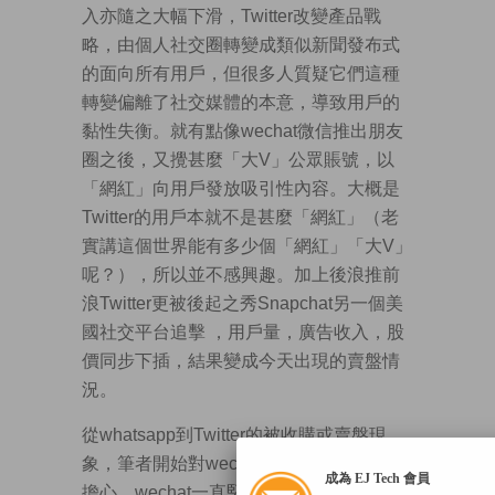
入亦隨之大幅下滑，Twitter改變產品戰
略，由個人社交圈轉變成類似新聞發布式
的面向所有用戶，但很多人質疑它們這種
轉變偏離了社交媒體的本意，導致用戶的
黏性失衡。就有點像wechat微信推出朋友
圈之後，又攪甚麼「大V」公眾賬號，以
「網紅」向用戶發放吸引性內容。大概是
Twitter的用戶本就不是甚麼「網紅」（老
實講這個世界能有多少個「網紅」「大V」
呢？），所以並不感興趣。加上後浪推前
浪Twitter更被後起之秀Snapchat另一個美
國社交平台追擊 ，用戶量，廣告收入，股
價同步下插，結果變成今天出現的賣盤情
況。
從whatsapp到Twitter的被收購或賣盤現
象，筆者開始對wechat及Line的前景有點
成為 EJ Tech 會員
擔心，wechat一直堅持只做通訊平台，但