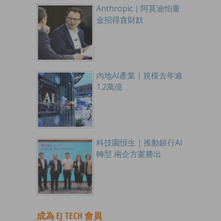
Anthropic｜阿莫迪怕重
金招得貪財奴
內地AI產業｜規模去年逾
1.2萬億
科技園恒生｜推動銀行AI
轉型 兩企方案勝出
成為 EJ TECH 會員