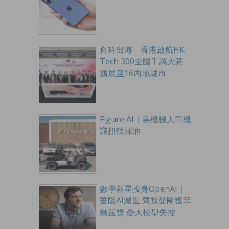
創科出海 香港啟航HK
Tech 300全國千萬大賽
擴展至16內地城市
Figure AI｜美機械人司機
識扭軚踩油
數學新星投身OpenAI｜
誓阻AI滅世 齊默曼剛獲菲
爾茲獎 憂大模型失控