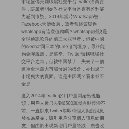
市場盛傳美國職場社交平台Twitter洽商賣
盤，讓筆者開始對社交平台是否有盈利能
力感到懷疑。2014年當時Whatsapp被
Facebook天價收購，筆者曾經質疑過
whatsapp有這麼值錢嗎？whatsapp雖說是
全球通訊軟件的前三大競爭者，但被中國
的wechat同日本的Line追到埋身，最終能
夠金蟬脫殼，是萬幸。Twitter號稱職場社
交平台之首，但被中國禁了，失去了一個
進軍全球最大市場發展的機會，亦錯過了
市場獨大的贏面。這是主因嗎？看來並不
全是。
進入2014年Twitter的用戶量開始出現瓶
頸，用戶人數只去到6500萬就有點停滯不
前。一直以來Twitter靠即時個人動態消息
發布為產品，吸引用戶分享個人訊息給朋
友。但由於出現新增用戶量急跌，廣告收