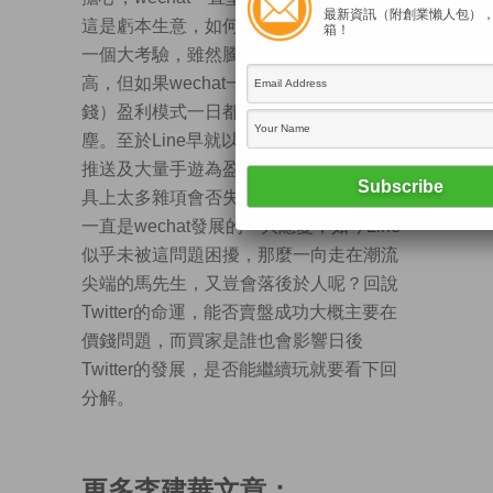
最新資訊（附創業懶人包）
這是虧本生意，如何養活近6億的用戶量是
箱！
一個大考驗，雖然騰訊(00700)股價屢創新
高，但如果wechat一日找不到（能賺大
錢）盈利模式一日都有步whatsapp的後
塵。至於Line早就以銷售表情圖案、廣告
推送及大量手遊為盈利模式，只是通訊工
具上太多雜項會否失去平衡這一說法過去
一直是wechat發展的一大隱憂，如今Line
似乎未被這問題困擾，那麼一向走在潮流
尖端的馬先生，又豈會落後於人呢？回說
Twitter的命運，能否賣盤成功大概主要在
價錢問題，而買家是誰也會影響日後
Twitter的發展，是否能繼續玩就要看下回
分解。
更多李建華文章：