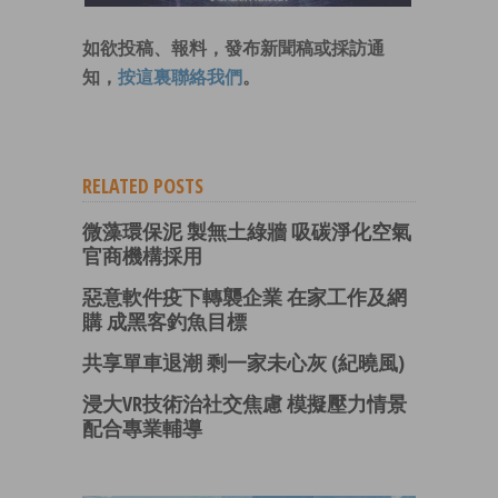
如欲投稿、報料，發布新聞稿或採訪通
知，
按這裏聯絡我們
。
RELATED POSTS
微藻環保泥 製無土綠牆 吸碳淨化空氣
官商機構採用
惡意軟件疫下轉襲企業 在家工作及網
購 成黑客釣魚目標
共享單車退潮 剩一家未心灰 (紀曉風)
浸大VR技術治社交焦慮 模擬壓力情景
配合專業輔導