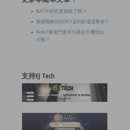
BAT中的百度跑輸了嗎？
萬達戰略拍SONY是利好還是弊多?
Note7爆電門會否引掀起手機地位
大戰？
支持EJ Tech