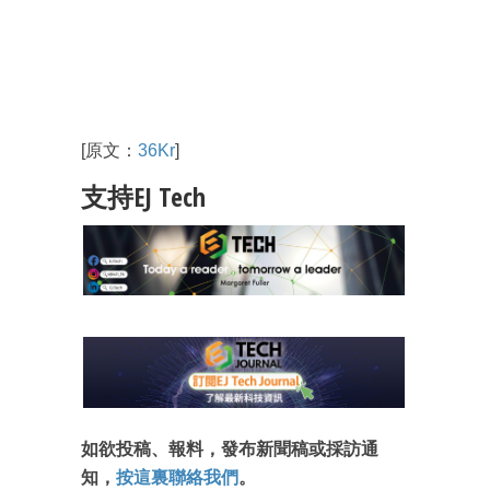
[原文：
36Kr
]
支持EJ Tech
如欲投稿、報料，發布新聞稿或採訪通
知，
按這裏聯絡我們
。