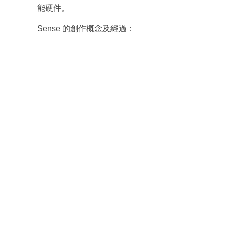
最新資訊（附創業懶人包）
能硬件。
箱！
Sense 的創作概念及經過：