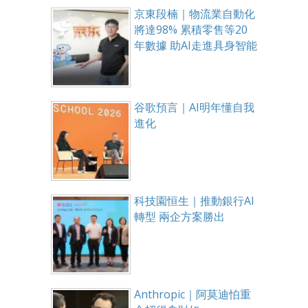
京東段楠｜物流業自動化
將達98% 累積零售等20
年數據 助AI走進具身智能
谷歌預言｜AI明年懂自我
進化
科技園恒生｜推動銀行AI
轉型 兩企方案勝出
Anthropic｜阿莫迪怕重