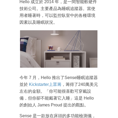
Hello 成立於 2014 年，是一間智能軟硬件
技術公司。主要產品為睡眠追蹤器。當使
用者睡著時，可以監控臥室中的各種環境
因素以及睡眠狀況。
今年 7 月，Hello 推出了Sense睡眠追蹤器
並於
Kickstarter上眾籌
，籌得了240萬美元
左右的金額。「你可能很喜歡可穿戴設
備，但你卻不能戴著它入睡」這是 Hello
的創始人 James Proud 提出的觀點。
Sense 是一款放在床頭的多功能檢測儀，