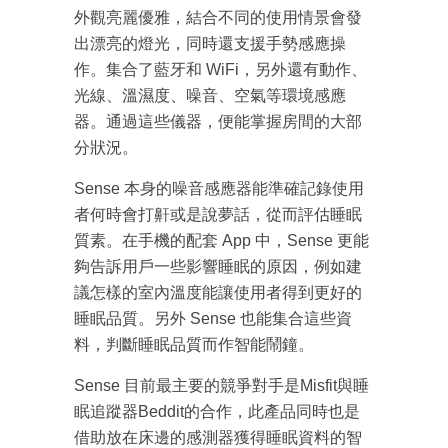
外觀亮麗優雅，結合不同的使用情景會發
出漂亮的燈光，同時還支援手勢感應操
作。集合了藍牙和 WiFi，另外還有動作、
光線、溫濕度、噪音、空氣等環境感應
器。通過這些儀器，便能掌握房間的大部
分狀況。
Sense 本身的噪音感應器能準確記錄使用
者何時會打鼾或是說夢話，從而評估睡眠
質素。在手機的配套 App 中，Sense 更能
夠告訴用戶一些影響睡眠的原因，例如建
議怎樣的室內溫度能讓使用者得到更好的
睡眠品質。另外 Sense 也能集合這些資
料，判斷睡眠品質而作智能鬧鐘。
Sense 目前最主要的競爭對手是Misfit與睡
眠追蹤器Beddit的合作，此產品同時也是
成為 EJ Tech 會員
借助放在床邊的感測器獲得睡眠資料的智