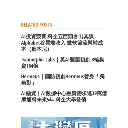
RELATED POSTS
AI投資競賽 科企五巨頭各出其謀
Alphabet谷雲端收入 微軟節流幫補成
本（郝本尼）
Isomorphic Labs｜英AI製藥初創 B輪集
資164億
Hermeus｜國防初創Hermeus晉身「獨
角獸」
AI融資｜AI數據中心融資需求達39萬億
摩通料未來5年 科企大舉發債