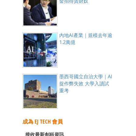
金招得貪財奴
內地AI產業｜規模去年逾
1.2萬億
墨西哥國立自治大學｜AI
捉作弊失效 大學入讀試
重考
成為 EJ TECH 會員
接收最新創科資訊