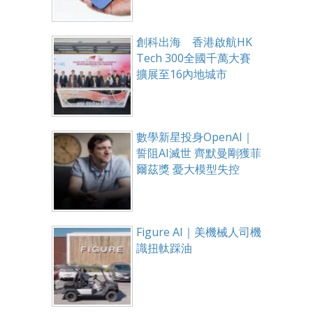
創科出海 香港啟航HK
Tech 300全國千萬大賽
擴展至16內地城市
數學新星投身OpenAI｜
誓阻AI滅世 齊默曼剛獲菲
爾茲獎 憂大模型失控
Figure AI｜美機械人司機
識扭軚踩油