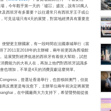
入場，今年觀乎第一天的「墟冚」盛況，說有10萬人
拿及西班牙有多重要？以往通常只有西班牙王子或公
，可見這場只有4天的展覽，對當地經濟具有重要意
）便變更主辦國家，有一段時間在法國康城舉行（當
得了2011至2018年的主辦權，兩年前更因為舊場館
。這展覽對經濟低迷的西班牙有着很大幫助，試想
有消費能力的大有人在，再加上他們對西班牙認識多
會也增加，不單是4天的消費貢獻這麼簡單。
ia Congress，曾選址香港舉行，也曾移師澳門，但規
廠商反應更是每況愈下，主辦單位兩年前決定將展覽
Shanghai，在中國廠商大力支持下，希望聲勢能從後