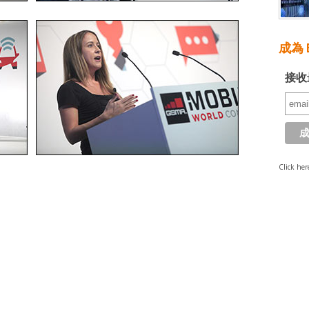
成為 E
接收
Click her