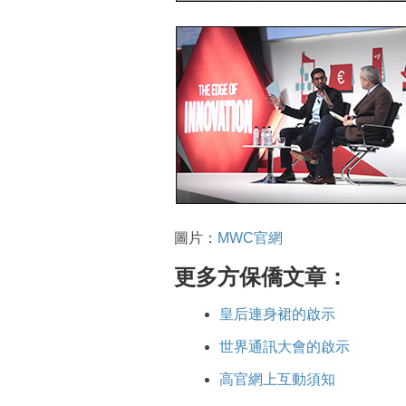
圖片：
MWC官網
更多方保僑文章：
皇后連身裙的啟示
世界通訊大會的啟示
高官網上互動須知