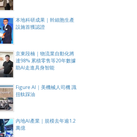
本地科研成果｜幹細胞生產
設施首獲認證
京東段楠｜物流業自動化將
達98% 累積零售等20年數據
助AI走進具身智能
Figure AI｜美機械人司機 識
扭軚踩油
內地AI產業｜規模去年逾1.2
萬億