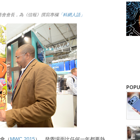
商會會長，為《信報》撰寫專欄
「科網人語」
成為 EJ Tech 會員
POPU
最新資訊（附創業懶人包），直達郵
會（
MWC 2015
），發覺場面比任何一年都要熱