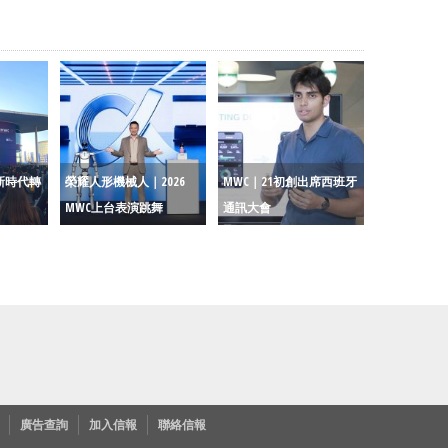
新時代轉
榮耀人形機械人｜2026
MWC｜21初創出席西班牙
MWC上台表演跳舞
通訊大會
廣告查詢
加入信報
聯絡信報