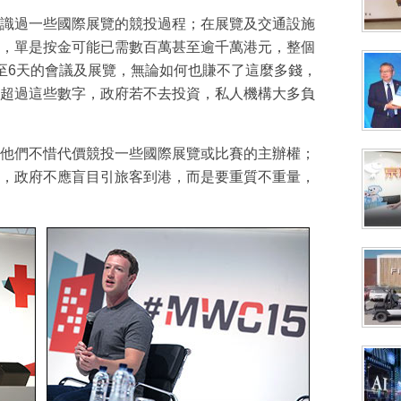
識過一些國際展覽的競投過程；在展覽及交通設施
，單是按金可能已需數百萬甚至逾千萬港元，整個
至6天的會議及展覽，無論如何也賺不了這麼多錢，
超過這些數字，政府若不去投資，私人機構大多負
他們不惜代價競投一些國際展覽或比賽的主辦權；
，政府不應盲目引旅客到港，而是要重質不重量，