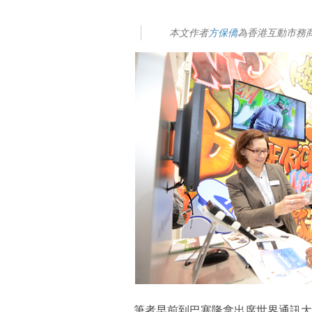
本文作者
方保僑
為香港互動市務
筆者早前到巴塞隆拿出席世界通訊大