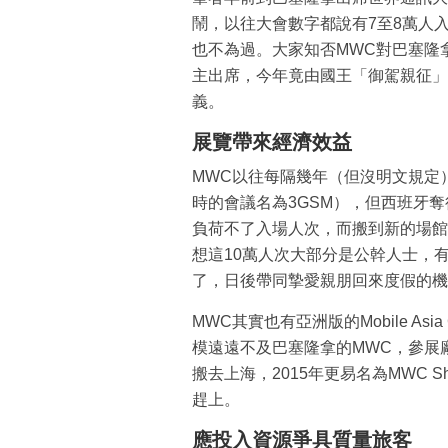
鬧，以往大會數字都說有7至8萬人
也不為過。大家知否MWC對巴塞隆
主出席，今年竟由國王「御駕親征」
義。
展覽帶來經濟效益
MWC以往每隔幾年（但沒明文規定
時的會議名為3GSM），但西班牙奪
負荷不了入場人次，而搬到新的場館
想這10萬人次大部分是公幹人士，
了，日後帶同摯愛親朋回來度假的機
MWC其實也有亞洲版的Mobile As
模遠遠不及巴塞隆拿的MWC，參展
搬去上海，2015年更易名為MWC 
趕上。
應投入資源爭具質量旅客