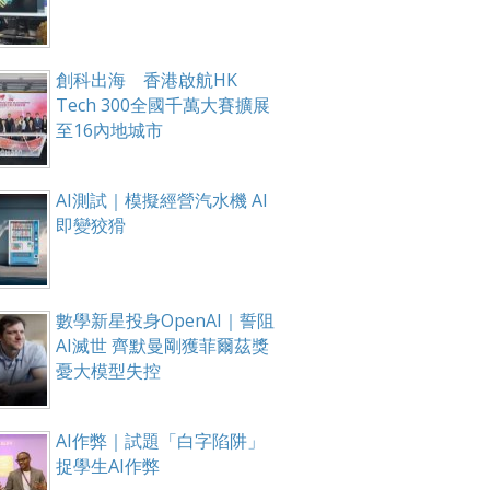
創科出海 香港啟航HK
Tech 300全國千萬大賽擴展
至16內地城市
AI測試｜模擬經營汽水機 AI
即變狡猾
數學新星投身OpenAI｜誓阻
AI滅世 齊默曼剛獲菲爾茲獎
憂大模型失控
AI作弊｜試題「白字陷阱」
捉學生AI作弊