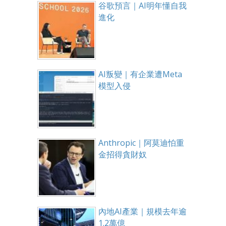
谷歌預言｜AI明年懂自我
進化
AI叛變｜有企業遭Meta
模型入侵
Anthropic｜阿莫迪怕重
金招得貪財奴
內地AI產業｜規模去年逾
1.2萬億