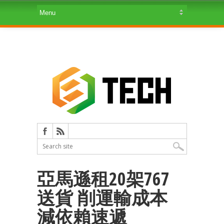
亞馬遜租20架767
送貨 削運輸成本
減依賴速遞