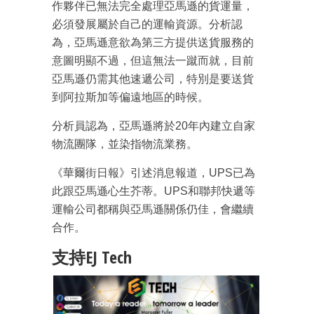
作夥伴已無法完全處理亞馬遜的貨運量，
必須發展屬於自己的運輸資源。分析認
為，亞馬遜意欲為第三方提供送貨服務的
意圖明顯不過，但這無法一蹴而就，目前
亞馬遜仍需其他速遞公司，特別是要送貨
到阿拉斯加等偏遠地區的時候。
分析員認為，亞馬遜將於20年內建立自家
物流團隊，並染指物流業務。
《華爾街日報》引述消息報道，UPS已為
此跟亞馬遜心生芥蒂。UPS和聯邦快遞等
運輸公司都稱與亞馬遜關係仍佳，會繼續
合作。
支持EJ Tech