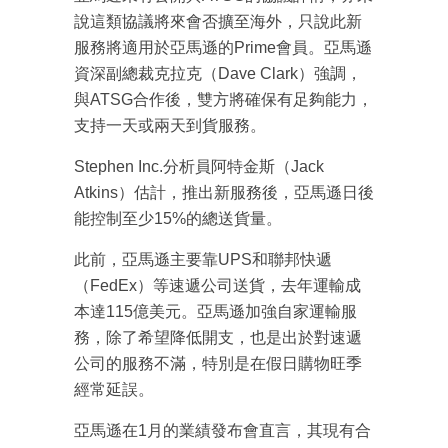
說這類協議將來會否擴至海外，只說此新
服務將適用於亞馬遜的Prime會員。亞馬遜
資深副總裁克拉克（Dave Clark）強調，
與ATSG合作後，雙方將確保有足夠能力，
支持一天或兩天到貨服務。
Stephen Inc.分析員阿特金斯（Jack
Atkins）估計，推出新服務後，亞馬遜日後
能控制至少15%的總送貨量。
成為 EJ Tech 會員
最新資訊（附創業懶人包）
此前，亞馬遜主要靠UPS和聯邦快遞
箱！
（FedEx）等速遞公司送貨，去年運輸成
本達115億美元。亞馬遜加強自家運輸服
務，除了希望降低開支，也是出於對速遞
公司的服務不滿，特別是在假日購物旺季
經常延誤。
亞馬遜在1月的業績發布會直言，其現有合