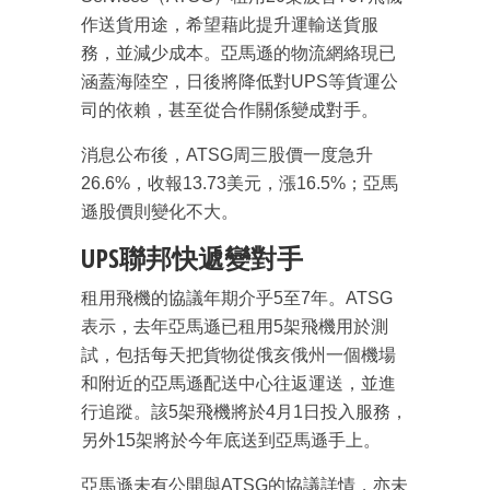
作送貨用途，希望藉此提升運輸送貨服
務，並減少成本。亞馬遜的物流網絡現已
涵蓋海陸空，日後將降低對UPS等貨運公
司的依賴，甚至從合作關係變成對手。
消息公布後，ATSG周三股價一度急升
26.6%，收報13.73美元，漲16.5%；亞馬
遜股價則變化不大。
UPS聯邦快遞變對手
租用飛機的協議年期介乎5至7年。ATSG
表示，去年亞馬遜已租用5架飛機用於測
試，包括每天把貨物從俄亥俄州一個機場
和附近的亞馬遜配送中心往返運送，並進
行追蹤。該5架飛機將於4月1日投入服務，
另外15架將於今年底送到亞馬遜手上。
亞馬遜未有公開與ATSG的協議詳情，亦未