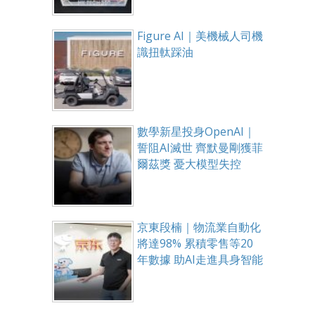
Figure AI｜美機械人司機
識扭軚踩油
數學新星投身OpenAI｜
誓阻AI滅世 齊默曼剛獲菲
爾茲獎 憂大模型失控
京東段楠｜物流業自動化
將達98% 累積零售等20
年數據 助AI走進具身智能