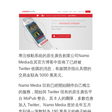
專注移動系統的原生廣告創業公司Namo
Media在其官方博客中宣佈了已經被
Twitter 收購的消息，有媒體亦指出具體的
交易金額為 5000 萬美元。
Namo Media 目前已經開始關停自己獨立
的服務，開始與 Twitter 現有的原生廣告平
台 MoPub 整合。其 8 人的團隊，多數也會
成為 EJ Tech 會員
加入 Twitter。Namo Media 曾於去年五月
最新資訊（附創業懶人包），直達郵
拿到過一筆數額為 190 萬美元的種子輪融