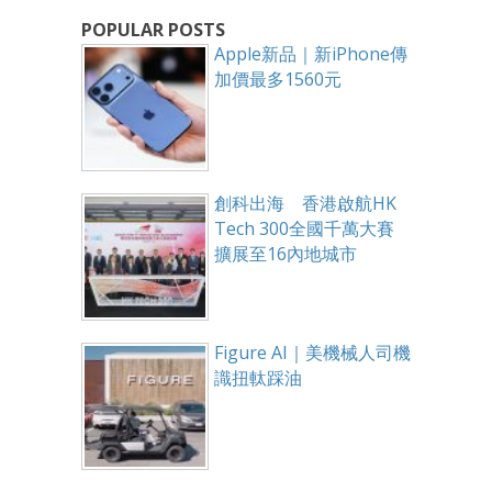
POPULAR POSTS
Apple新品｜新iPhone傳
加價最多1560元
創科出海 香港啟航HK
Tech 300全國千萬大賽
擴展至16內地城市
Figure AI｜美機械人司機
識扭軚踩油