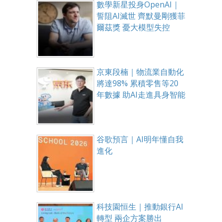
數學新星投身OpenAI｜
誓阻AI滅世 齊默曼剛獲菲
爾茲獎 憂大模型失控
京東段楠｜物流業自動化
將達98% 累積零售等20
年數據 助AI走進具身智能
谷歌預言｜AI明年懂自我
進化
科技園恒生｜推動銀行AI
轉型 兩企方案勝出