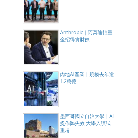
Anthropic｜阿莫迪怕重
金招得貪財奴
內地AI產業｜規模去年逾
1.2萬億
墨西哥國立自治大學｜AI
捉作弊失效 大學入讀試
重考