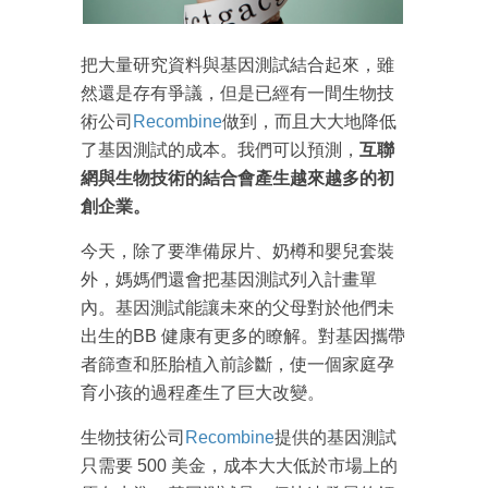
把大量研究資料與基因測試結合起來，雖
然還是存有爭議，但是已經有一間生物技
術公司
Recombine
做到，而且大大地降低
了基因測試的成本。我們可以預測，
互聯
網與生物技術的結合會產生越來越多的初
成為 EJ Tech 會員
創企業。
最新資訊（附創業懶人包），直達郵
箱！
今天，除了要準備尿片、奶樽和嬰兒套裝
外，媽媽們還會把基因測試列入計畫單
內。基因測試能讓未來的父母對於他們未
出生的BB 健康有更多的瞭解。對基因攜帶
者篩查和胚胎植入前診斷，使一個家庭孕
育小孩的過程產生了巨大改變。
生物技術公司
Recombine
提供的基因測試
只需要 500 美金，成本大大低於市場上的