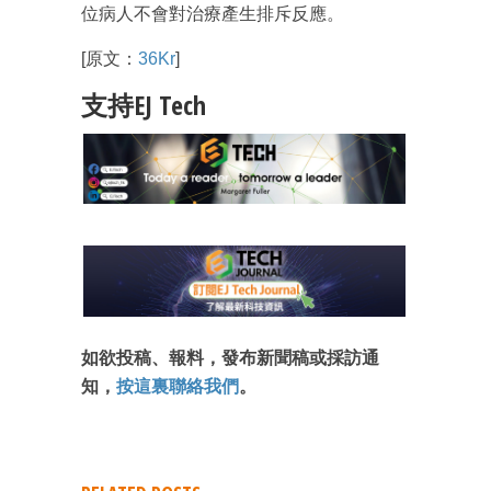
位病人不會對治療產生排斥反應。
[原文：
36Kr
]
支持EJ Tech
如欲投稿、報料，發布新聞稿或採訪通
知，
按這裏聯絡我們
。