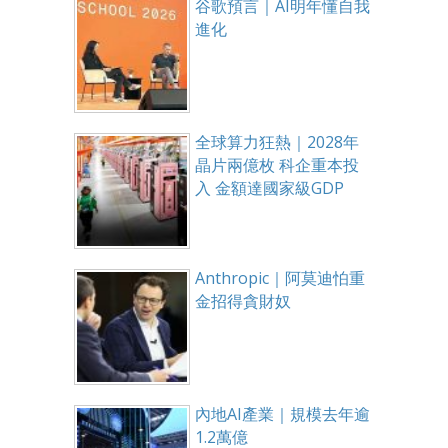
谷歌預言｜AI明年懂自我
進化
全球算力狂熱｜2028年
晶片兩億枚 科企重本投
入 金額達國家級GDP
Anthropic｜阿莫迪怕重
金招得貪財奴
內地AI產業｜規模去年逾
1.2萬億