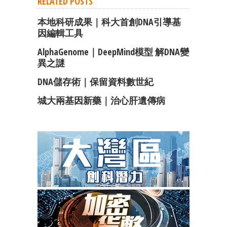
RELATED POSTS
本地科研成果｜科大首創DNA引導基
因編輯工具
AlphaGenome｜DeepMind模型 解DNA變
異之謎
DNA儲存術｜保留資料數世紀
城大兩基因新藥｜治心肝遺傳病