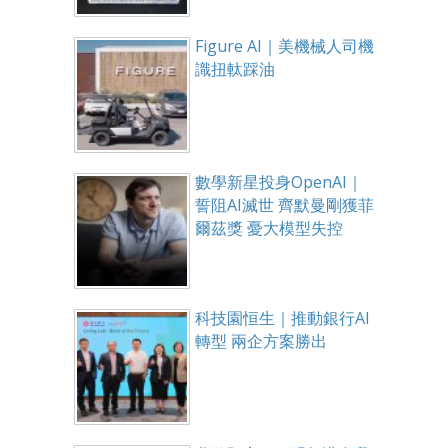
Figure AI｜美機械人司機
識扭軚踩油
數學新星投身OpenAI｜
誓阻AI滅世 齊默曼剛獲菲
爾茲獎 憂大模型失控
科技園恒生｜推動銀行AI
轉型 兩企方案勝出