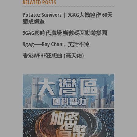
RELATED POSTS
Potatoz Survivors｜9GAG人機協作 60天
製成網遊
9GAG夥時代廣場 辦數碼互動遊樂園
9gag──Ray Chan，笑話不冷
香港WFHF狂想曲 (高天佑)