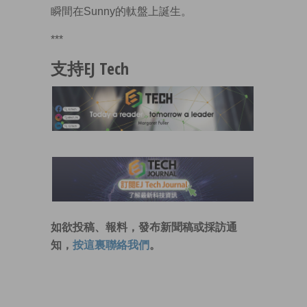
瞬間在Sunny的軚盤上誕生。
***
支持EJ Tech
如欲投稿、報料，發布新聞稿或採訪通
知，
按這裏聯絡我們
。