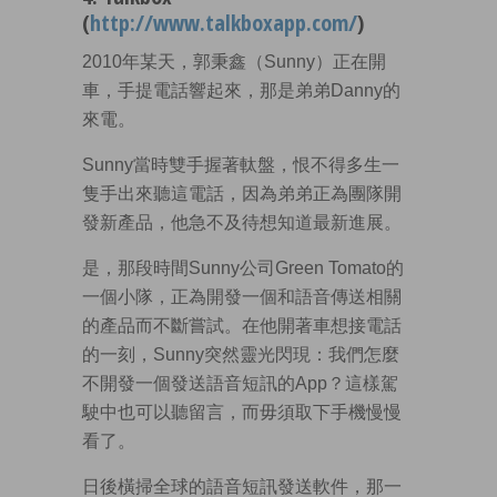
(
http://www.talkboxapp.com/
)
2010年某天，郭秉鑫（Sunny）正在開
車，手提電話響起來，那是弟弟Danny的
來電。
Sunny當時雙手握著軚盤，恨不得多生一
隻手出來聽這電話，因為弟弟正為團隊開
發新產品，他急不及待想知道最新進展。
是，那段時間Sunny公司Green Tomato的
一個小隊，正為開發一個和語音傳送相關
的產品而不斷嘗試。在他開著車想接電話
的一刻，Sunny突然靈光閃現：我們怎麼
不開發一個發送語音短訊的App？這樣駕
駛中也可以聽留言，而毋須取下手機慢慢
看了。
日後橫掃全球的語音短訊發送軟件，那一