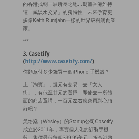
的香港找到一展所長之地…期望香港維持
這「咸淡水交界」的獨特性，未來孕育更
多像Keith Rumjahn一樣的世界級科網創業
家。
***
3. Casetify
(
http://www.casetify.com/
)
你願意付多少錢買一個iPhone 手機殼？
上「淘寶」，幾元有交易；去「女人
街」，有低至廿元的選擇；即使去一所體
面的商店選購，一百元左右應會買到心頭
好吧？
吳培燊（Wesley）的Startup公司Casetify
成立於2011年，專賣個人化的訂製手機
殼，售價最低每個$39.95美元，折合港幣