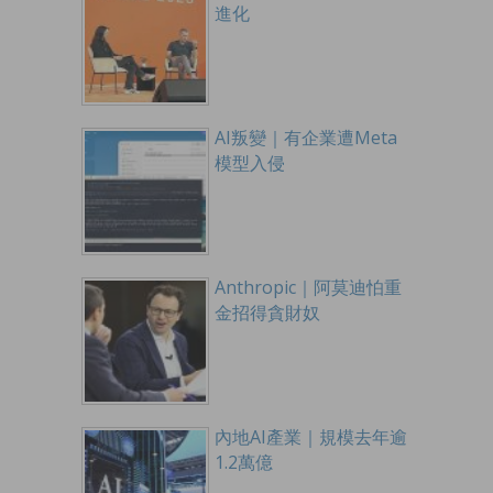
進化
AI叛變｜有企業遭Meta
模型入侵
Anthropic｜阿莫迪怕重
金招得貪財奴
內地AI產業｜規模去年逾
1.2萬億