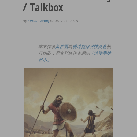
/ Talkbox
By
Leona Wong
on May 27, 2015
本文作者
黃雅麗
為
香港無線科技商會
執
行總監，原文刊於作者網誌
「這雙手雖
然小」