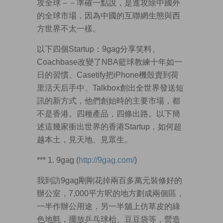
攻全球－－準確一點說，是進攻除中國外
的全球市場，因為中國的互聯網生態與西
方世界不太一樣。
以下四個Startup：9gag分享笑料、
Coachbase改變了NBA籃球教練十年如一
日的習慣、Casetify把iPhone機殼賣到荷
里活天后手中、Talkbox創出全世界發送短
訊的新方式，他們創始時的主要市場，都
不是香港。四種產品，四條出路。以下簡
述這幾家衝出世界的香港Startup，如何超
越本土，見天地、見眾生。
*** 1. 9gag (
http://9gag.com/
)
我到訪9gag剛剛花掉兩百多萬元裝修好的
辦公室，7,000平方呎的地方劃成兩個區，
一半作辦公用途，另一半舖上仿草皮的綠
色地氈，擺放乒乓球枱、豆豆袋等，營造