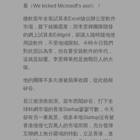
看（We kicked Microsoft’s ass!）！
微軟當年全靠試算表Excel搶佔辦公室軟件
市場，奠下雄圖霸業；而李景輝團隊開發
的網上試算表Editgrid，卻讓人隨時隨地使
用該軟件，不受地域限制。今時今日我們
對此習以為常，但在要安裝軟件的年代，
這就是顛覆。李景輝果然是挑戰巨人的大
衞。
他的團隊不多久後被蘋果收購，從此植根
矽谷。
長江後浪推前浪。當年西闖矽谷、打下全
球科網市場的香港Startup寥寥可數，今天
卻有另一番風景。很多本地Startup沒有被
香港僅僅七百萬人的市場所限，充分發揮
互聯網上無分疆域的特點，立足香港，進