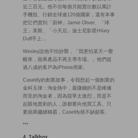
近三百元。他不但每個月能賣出數以萬計
手機殼、行銷全球逾120個國家，還有本事
把它們賣到「廚神」Jamie Oliver、「球
王」美斯、「小天后」迪士尼影星Hilary
Duff手上…
Wesley說他不怕抄襲，「我更怕某天一覺
醒來，蘋果產品不再主導市場。」他們超
過八成的客戶為iPhone用家。
Casetify的創業故事，令我想起一個創業的
金科玉律：淘金熱中，最賺錢的不是峰擁
而至的淘金者，因為競爭太激烈，而是不
起眼地賣剷的人，誰都要向他買工具。只
要蘋果繼續稱霸，Casetify就不缺顧客。
***
4. Talkbox