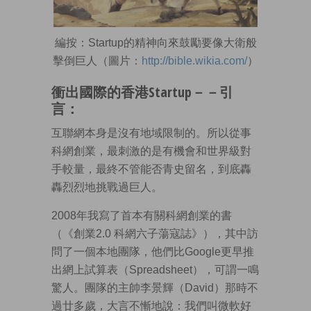
編按：Startup的精神向來鼓勵要像大衛般
擊倒巨人（圖片：
http://bible.wikia.com/
）
衝出國際的香港Startup－－引
言：
互聯網本身是沒有地域限制的。所以從事
科網創業，最刺激的是有機會和世界級對
手較量，最終不管能否青史留名，到底轟
轟烈烈地挑戰過巨人。
2008年我寫了首本有關科網創業的書
（《創業2.0 科網六子蕩寇誌》），其中訪
問了一個本地團隊，他們比Google更早推
出網上試算表（Spreadsheet），可謂一鳴
驚人。團隊的主帥李景輝（David）那時不
過廿多歲，大言不慚地說：我們叫微軟好