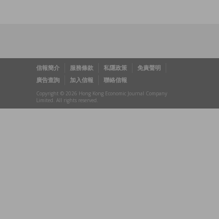
信報簡介
服務條款
私隱政策
免責聲明
廣告查詢
加入信報
聯絡信報
Copyright © 2026 Hong Kong Economic Journal Company
Limited. All rights reserved.