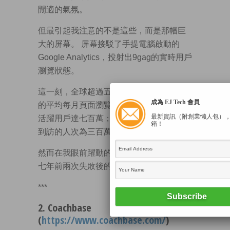
閒適的氣氛。
但最引起我注意的不是這些，而是那幅巨
大的屏幕。 屏幕接駁了手提電腦啟動的
Google Analytics，投射出9gag的實時用戶
瀏覽狀態。
這一刻，全球超過五萬人同時在綫。9gag
成為 EJ Tech 會員
的平均每月頁面瀏覽量，超過八億；每月
最新資訊（附創業懶人包）
活躍用戶達七百萬；在其手機平台，每天
箱！
到訪的人次為三百萬。
然而在我眼前躍動的一切天文數字，都是
七年前兩次失敗後的結晶品。
***
2. Coachbase
(
https://www.coachbase.com/
)