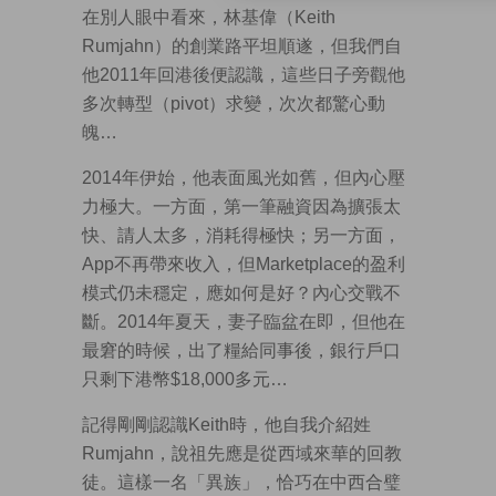
在別人眼中看來，林基偉（Keith
Rumjahn）的創業路平坦順遂，但我們自
他2011年回港後便認識，這些日子旁觀他
多次轉型（pivot）求變，次次都驚心動
魄…
2014年伊始，他表面風光如舊，但內心壓
力極大。一方面，第一筆融資因為擴張太
快、請人太多，消耗得極快；另一方面，
App不再帶來收入，但Marketplace的盈利
模式仍未穩定，應如何是好？內心交戰不
斷。2014年夏天，妻子臨盆在即，但他在
最窘的時候，出了糧給同事後，銀行戶口
只剩下港幣$18,000多元…
記得剛剛認識Keith時，他自我介紹姓
Rumjahn，說祖先應是從西域來華的回教
徒。這樣一名「異族」，恰巧在中西合璧