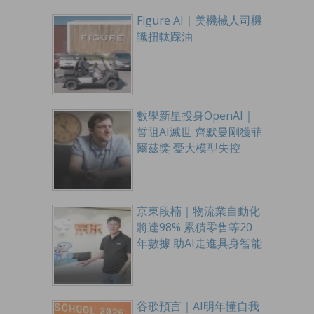
Figure AI｜美機械人司機
識扭軚踩油
數學新星投身OpenAI｜
誓阻AI滅世 齊默曼剛獲菲
爾茲獎 憂大模型失控
京東段楠｜物流業自動化
將達98% 累積零售等20
年數據 助AI走進具身智能
谷歌預言｜AI明年懂自我