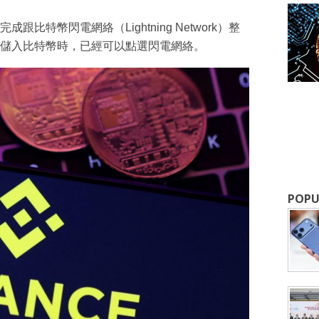
成跟比特幣閃電網絡（Lightning Network）整
成為 EJ Tech 會員
儲入比特幣時，已經可以點選閃電網絡。
最新資訊（附創業懶人包），直達郵
POPU