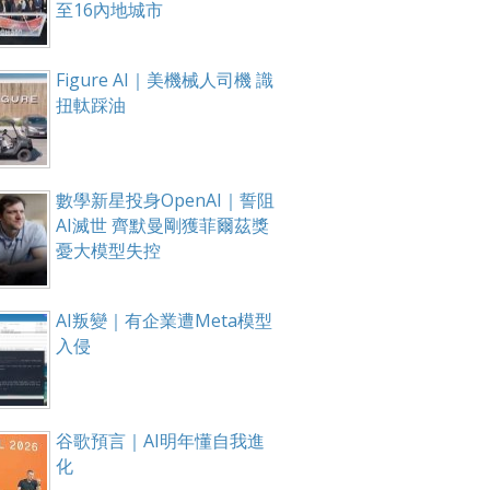
至16內地城市
Figure AI｜美機械人司機 識
扭軚踩油
數學新星投身OpenAI｜誓阻
AI滅世 齊默曼剛獲菲爾茲獎
憂大模型失控
AI叛變｜有企業遭Meta模型
入侵
谷歌預言｜AI明年懂自我進
化