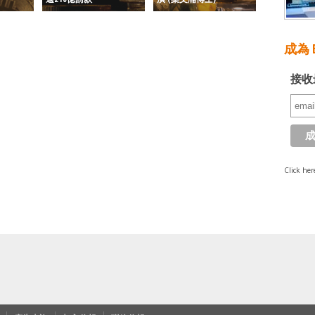
成為 E
接收
Click her