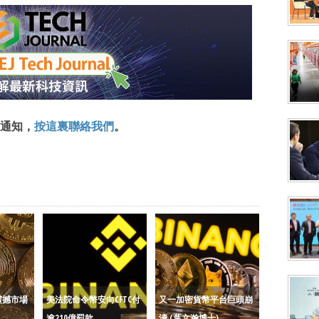
通知，
按這裏聯絡我們
。
震撼市場
美法院命令幣安向CFTC付
又一加密貨幣平台巨頭崩
逾210億罰款
潰 (葉文瀚博士)