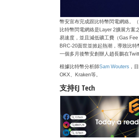
幣安宣布完成跟比特幣閃電網絡。（
比特幣閃電網絡是Layer 2擴展
易速度，並且減低礦工費（Gas Fee
BRC-20面世並掀起熱潮，導致比
一個多月後幣安創辦人趙長鵬在Twitt
根據比特幣分析師
Sam Wouters
，目
OKX、Kraken等。
支持EJ Tech