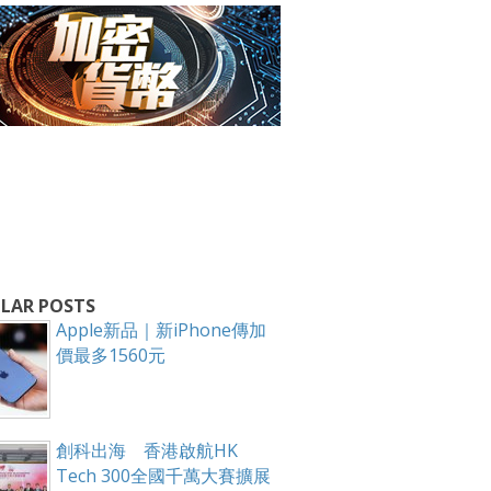
箱！
LAR POSTS
Apple新品｜新iPhone傳加
價最多1560元
創科出海 香港啟航HK
Tech 300全國千萬大賽擴展