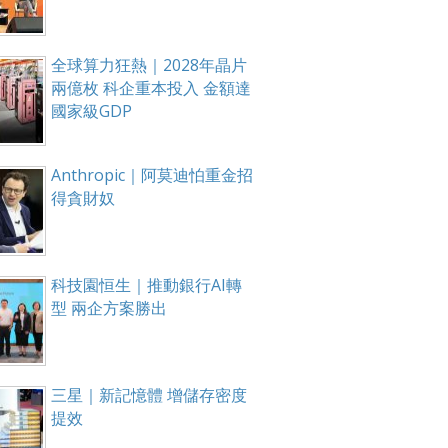
全球算力狂熱｜2028年晶片
兩億枚 科企重本投入 金額達
國家級GDP
Anthropic｜阿莫迪怕重金招
得貪財奴
科技園恒生｜推動銀行AI轉
型 兩企方案勝出
三星｜新記憶體 增儲存密度
提效