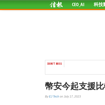
CEO_AI
科技
DON'T MISS
幣安今起支援比
By
EJ Tech
on July 17, 2023