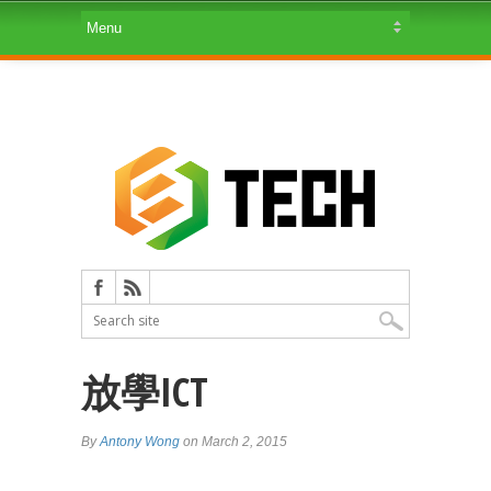
放學ICT
By
Antony Wong
on March 2, 2015