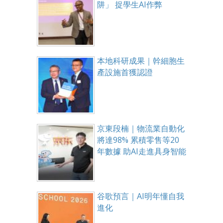
阱」 捉學生AI作弊
本地科研成果｜幹細胞生
產設施首獲認證
京東段楠｜物流業自動化
將達98% 累積零售等20
年數據 助AI走進具身智能
谷歌預言｜AI明年懂自我
進化