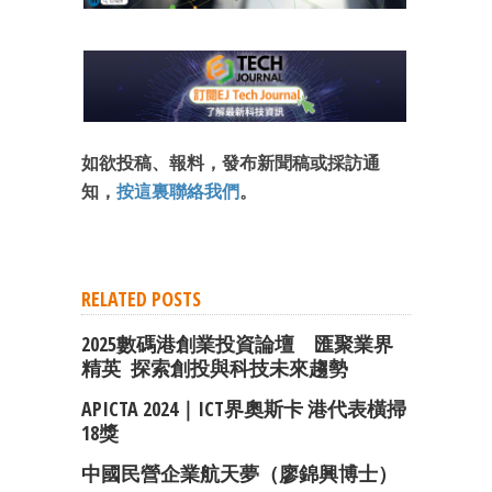
如欲投稿、報料，發布新聞稿或採訪通
知，
按這裏聯絡我們
。
RELATED POSTS
2025數碼港創業投資論壇 匯聚業界
精英 探索創投與科技未來趨勢
APICTA 2024｜ICT界奧斯卡 港代表橫掃
18獎
中國民營企業航天夢（廖錦興博士）