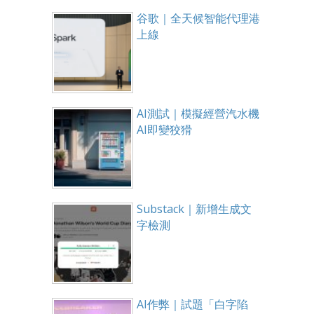
谷歌｜全天候智能代理港
上線
AI測試｜模擬經營汽水機
AI即變狡猾
Substack｜新增生成文
字檢測
AI作弊｜試題「白字陷