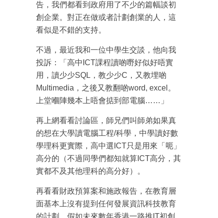
告，我們都看到政府用了不少的篇幅談初
創企業。對正在做或者計劃創業的人，這
看似是不錯的支持。
不過，最近我和一位中學生交談，他向我
投訴：「高中ICT課程讀啲嘢好似好唔實
用，讀少少SQL，教少少C，又教埋啲
Multimedia，之後又教翻啲word, excel。
上堂嗰陣幾本上唔會掂到部電腦……」
再上網看看討論區，師兄們叫師弟如果真
的想在大學讀電腦工程/科學，中學讀好數
學理科更實際，高中選ICT只是用來「呃」
高分的（不過同學們都知就算ICT高分，其
實都不及其他理科的高分好）。
再看看財政預算案和施政報告，在教育層
面基本上沒有提到任何發展資訊科技教育
的計劃。假如未來數年香港一路推IT初創