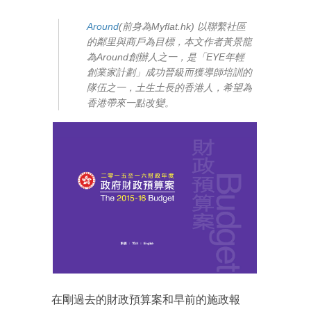
Around
(前身為Myflat.hk) 以聯繫社區
的鄰里與商戶為目標，本文作者黃景龍
為Around創辦人之一，是「EYE年輕
創業家計劃」成功晉級而獲導師培訓的
隊伍之一，土生土長的香港人，希望為
香港帶來一點改變。
在剛過去的財政預算案和早前的施政報