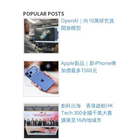
POPULAR POSTS
OpenAI｜向10萬研究員
開放模型
Apple新品｜新iPhone傳
加價最多1560元
創科出海 香港啟航HK
Tech 300全國千萬大賽
擴展至16內地城市