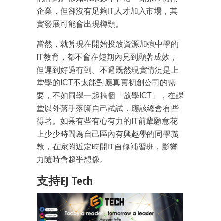
企業，但卻沒有足夠IT人才加入市場，其
實發展可能會出現樽頸。
當然，就算現在開始投放資源加強中學的
IT教育，都不會在短期內見到顯著成效，
但遲到好過冇到。不過既然現實情況是上
堂學的ICT不太能對應真實初創公司的需
成為 EJ Tech 會員
要，不如同學一起搞個「放學ICT」，在課
最新資訊（附創業懶人包）
堂以外落手落腳自己試試，應該總會有些
箱！
得著。如果有些有心有力的IT前輩願意花
上少少時間為自己區內有興趣學的同學義
教，在家附近定時開IT自修補習班，影響
力隨時會超乎想像。
支持EJ Tech