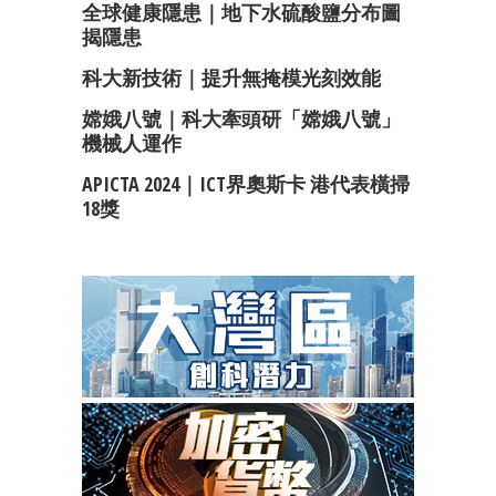
全球健康隱患｜地下水硫酸鹽分布圖
揭隱患
科大新技術｜提升無掩模光刻效能
嫦娥八號｜科大牽頭研「嫦娥八號」
機械人運作
APICTA 2024｜ICT界奧斯卡 港代表橫掃
18獎