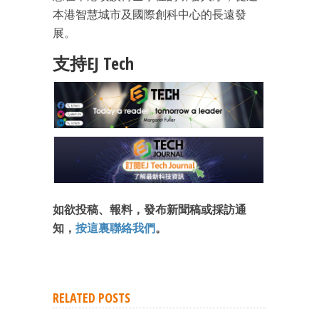
本港智慧城市及國際創科中心的長遠發
展。
成為 EJ Tech 會員
支持EJ Tech
最新資訊（附創業懶人包）
箱！
如欲投稿、報料，發布新聞稿或採訪通
知，
按這裏聯絡我們
。
RELATED POSTS