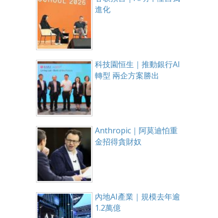
進化
科技園恒生｜推動銀行AI
轉型 兩企方案勝出
Anthropic｜阿莫迪怕重
金招得貪財奴
內地AI產業｜規模去年逾
1.2萬億