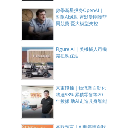
數學新星投身OpenAI｜
誓阻AI滅世 齊默曼剛獲菲
爾茲獎 憂大模型失控
Figure AI｜美機械人司機
識扭軚踩油
京東段楠｜物流業自動化
將達98% 累積零售等20
年數據 助AI走進具身智能
谷歌預言｜AI明年懂自我