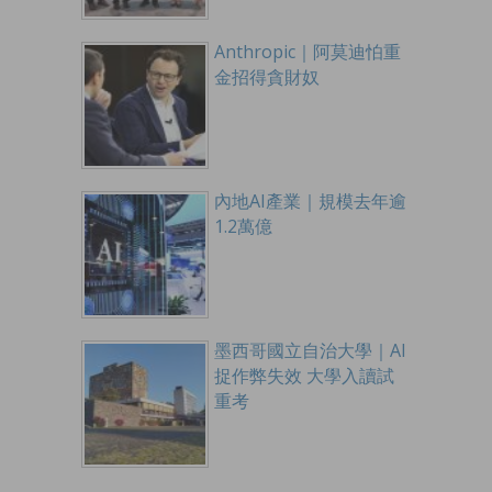
Anthropic｜阿莫迪怕重
金招得貪財奴
內地AI產業｜規模去年逾
1.2萬億
墨西哥國立自治大學｜AI
捉作弊失效 大學入讀試
重考