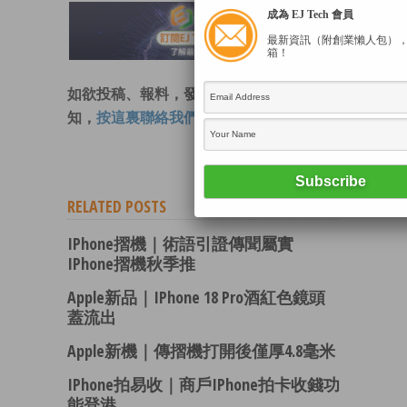
成為 EJ Tech 會員
最新資訊（附創業懶人包）
箱！
如欲投稿、報料，發布新聞稿或採訪通
知，
按這裏聯絡我們
。
RELATED POSTS
IPhone摺機｜術語引證傳聞屬實
IPhone摺機秋季推
Apple新品｜iPhone 18 Pro酒紅色鏡頭
蓋流出
Apple新機｜傳摺機打開後僅厚4.8毫米
IPhone拍易收｜商戶iPhone拍卡收錢功
能登港