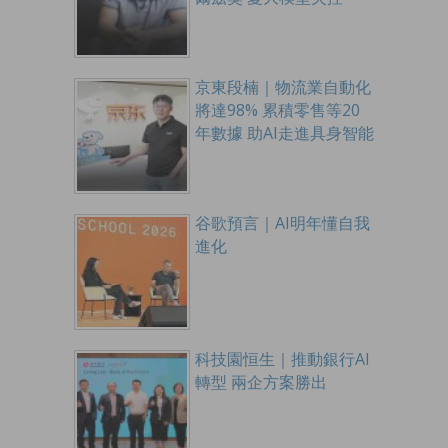
京東段楠｜物流業自動化
將達98% 累積零售等20
年數據 助AI走進具身智能
谷歌預言｜AI明年懂自我
進化
科技園恒生｜推動銀行AI
轉型 兩企方案勝出