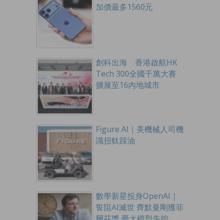
加價最多1560元
創科出海 香港啟航HK
Tech 300全國千萬大賽
擴展至16內地城市
Figure AI｜美機械人司機
識扭軚踩油
數學新星投身OpenAI｜
誓阻AI滅世 齊默曼剛獲菲
爾茲獎 憂大模型失控