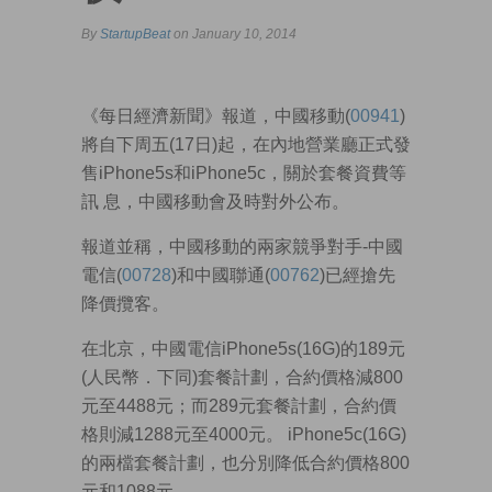
By
StartupBeat
on January 10, 2014
《每日經濟新聞》報道，中國移動(
00941
)
將自下周五(17日)起，在內地營業廳正式發
售iPhone5s和iPhone5c，關於套餐資費等
訊 息，中國移動會及時對外公布。
報道並稱，中國移動的兩家競爭對手-中國
電信(
00728
)和中國聯通(
00762
)已經搶先
降價攬客。
在北京，中國電信iPhone5s(16G)的189元
(人民幣．下同)套餐計劃，合約價格減800
元至4488元；而289元套餐計劃，合約價
格則減1288元至4000元。 iPhone5c(16G)
的兩檔套餐計劃，也分別降低合約價格800
元和1088元。