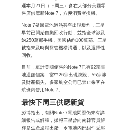
遲本月21日（下周三）會在大部分美國零
售店供應新Note 7，方便消費者換機。
Note 7疑因電池過熱甚至出現爆炸，三星
早前已開始自願回收行動，並指全球涉及
約250萬部手機，美國佔約100萬部。三星
被指未及時與監管機構溝通，以及選擇性
回收。
目前，單計美國銷售的Note 7已有92宗電
池過熱個案，當中26宗出現燒毀、55宗涉
及財產損失。多家航空公司已禁止乘客在
航班內使用Note 7。
最快下周三供應新貨
彭博指出，有關Note 7電池問題仍未有詳
細報告或解釋，據報三星曾向南韓官員解
釋是生產過程出錯，令電池內部組件受壓