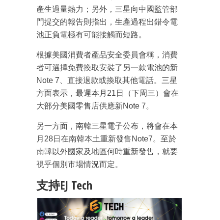
產生過量熱力；另外，三星向中國監管部
門提交的報告則指出，生產過程出錯令電
池正負電極有可能接觸而短路。
成為 EJ Tech 會員
根據美國消費者產品安全委員會稱，消費
最新資訊（附創業懶人包）
箱！
者可選擇免費換取安裝了另一款電池的新
Note 7、直接退款或換取其他電話。三星
方面表示，最遲本月21日（下周三）會在
大部分美國零售店供應新Note 7。
另一方面，南韓三星電子公布，將會在本
月28日在南韓本土重新發售Note7。至於
南韓以外國家及地區何時重新發售，就要
視乎個別市場情況而定。
支持EJ Tech