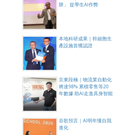
阱」 捉學生AI作弊
本地科研成果｜幹細胞生
產設施首獲認證
京東段楠｜物流業自動化
將達98% 累積零售等20
年數據 助AI走進具身智能
谷歌預言｜AI明年懂自我
進化