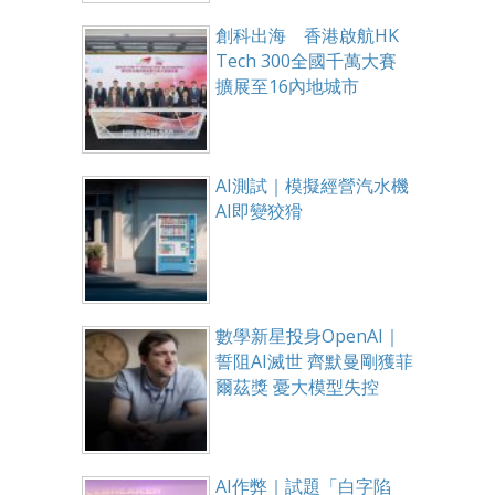
創科出海 香港啟航HK
Tech 300全國千萬大賽
擴展至16內地城市
AI測試｜模擬經營汽水機
AI即變狡猾
數學新星投身OpenAI｜
誓阻AI滅世 齊默曼剛獲菲
爾茲獎 憂大模型失控
AI作弊｜試題「白字陷