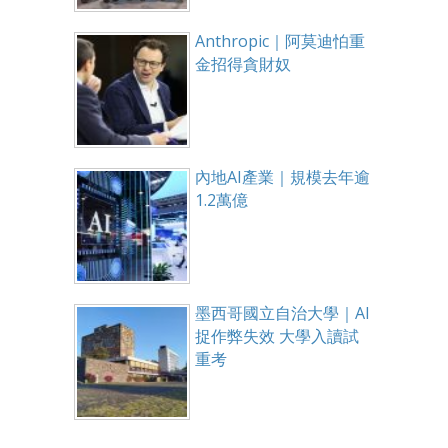
Anthropic｜阿莫迪怕重
金招得貪財奴
內地AI產業｜規模去年逾
1.2萬億
墨西哥國立自治大學｜AI
捉作弊失效 大學入讀試
重考