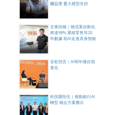
爾茲獎 憂大模型失控
京東段楠｜物流業自動化
將達98% 累積零售等20
年數據 助AI走進具身智能
谷歌預言｜AI明年懂自我
進化
科技園恒生｜推動銀行AI
轉型 兩企方案勝出