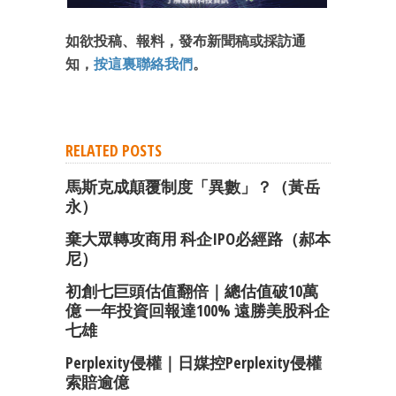
如欲投稿、報料，發布新聞稿或採訪通
知，
按這裏聯絡我們
。
RELATED POSTS
馬斯克成顛覆制度「異數」？（黃岳
永）
棄大眾轉攻商用 科企IPO必經路（郝本
尼）
初創七巨頭估值翻倍｜總估值破10萬
億 一年投資回報達100% 遠勝美股科企
七雄
Perplexity侵權｜日媒控Perplexity侵權
索賠逾億