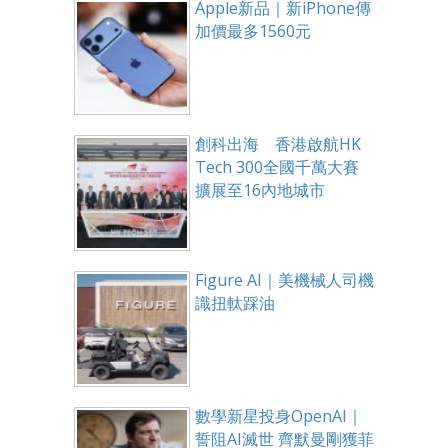
Apple新品｜新iPhone傳
加價最多1560元
創科出海 香港啟航HK
Tech 300全國千萬大賽
擴展至16內地城市
Figure AI｜美機械人司機
識扭軚踩油
數學新星投身OpenAI｜
誓阻AI滅世 齊默曼剛獲菲