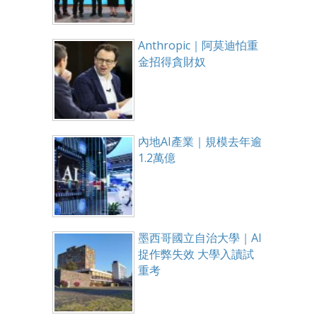
Anthropic｜阿莫迪怕重
金招得貪財奴
內地AI產業｜規模去年逾
1.2萬億
墨西哥國立自治大學｜AI
捉作弊失效 大學入讀試
重考