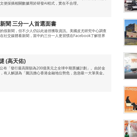
文便採摘相關數據用於研發AI程式，實在不合理。
新聞 三分一人首選面書
的假新聞，但不少人仍以此途徑獲取資訊。美國皮尤研究中心調查
在社交媒體看新聞，當中約三分一人更習慣在Facebook了解世界
謎 (高天佑)
晚上公布「發行最高限額為200億美元之全球中期票據計劃」。由於金
，有人解讀為「騰訊擔心香港金融地位勢危，急急吸一大筆美金。