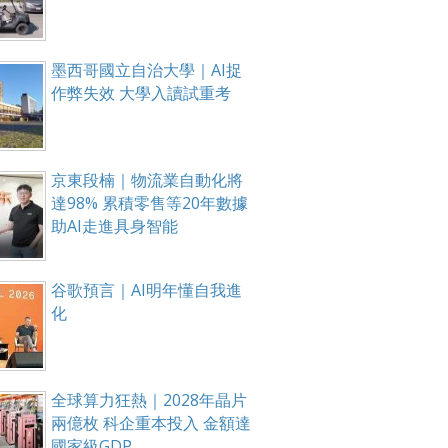
墨西哥國立自治大學｜AI捉
作弊失效 大學入讀試重考
京東段楠｜物流業自動化將
達98% 累積零售等20年數據
助AI走進具身智能
谷歌預言｜AI明年懂自我進
化
全球算力狂熱｜2028年晶片
兩億枚 科企重本投入 金額達
國家級GDP