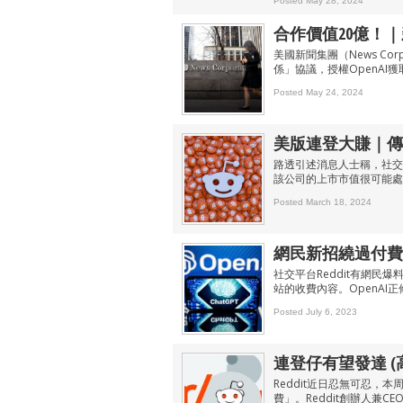
Posted May 28, 2024
合作價值20億！｜
美國新聞集團（News Cor
係」協議，授權OpenA
Posted May 24, 2024
美版連登大賺｜傳R
路透引述消息人士稱，社交媒
該公司的上市市值很可能處
Posted March 18, 2024
網民新招繞過付費牆 
社交平台Reddit有網民
站的收費內容。OpenA
Posted July 6, 2023
連登仔有望發達 (
Reddit近日忍無可忍，本周
費」。Reddit創辦人兼C