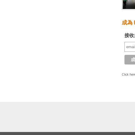
成為 E
接收
Click her