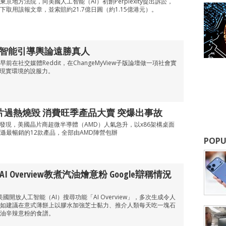
京地方法院，向美國人工智能（AI）初創Perplexity提出訴訟，
取用該報文章，並索賠約21.7億日圓（約1.15億港元）。
工智能引導輿論遠勝真人
在社交媒體Reddit，在ChangeMyView子版論壇做一項社會實
在現實環境的說服力。
晶片過熱燒毀 消費旺季產品大賣 突爆出事故
ware發現，美國晶片商超微半導體（AMD）人氣急升，以x86架構桌面
馬遜最暢銷的12款產品，全部由AMD陣營包辦
POPU
｜AI Overview教煮汽油燴意粉 Google辯稱情況
美國開放人工智能（AI）搜尋功能「AI Overview」，多次生成令人
如建議在意式薄餅上以膠水加強芝士黏力、推介人類每天吃一塊石
油辛辣意粉的食譜。