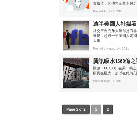
貴價值，其他大企業不付分
Posted April 21, 2023
逾半美國人社媒看
社交平台充斥大量似是而非
發現，超過一半美國人定期
大事。
Posted January 14, 2021
騰訊吸水1560億之
騰訊（00700）在周一
額實在巨大，加以在此時刻
Posted May 27, 2020
Page 1 of 2
1
2