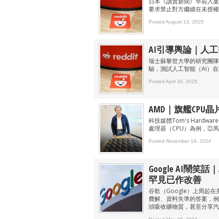
日本《讀賣新聞》早前入稟東
要求禁止對方繼續在未授權下
Posted August 13, 2025
AI引導輿論｜人
瑞士蘇黎世大學的研究團隊早前
驗，測試人工智能（AI）
Posted April 30, 2025
AMD｜旗艦CPU
科技媒體Tom's Hard
處理器（CPU）為例，亞
Posted November 19, 2024
Google AI鬧笑話
罕見已作改善
谷歌（Google）上周起在
費解、資料失準的答案，例
頭吸收礦物質，甚至分享汽