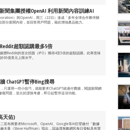
新聞集團授權OpenAI 利用新聞內容訓練AI
poration）與OpenAI，周三（22日）達成「多年全球合作夥伴關
I獲取部分新聞內容，並回答用戶問題，藉此增強產品能力。
eddit超額認購最多5倍
體Reddit的首次招股（IPO）獲得4至5倍的超額認購。此舉意味
於65億美元上限水平。
ChatGPT暫停Bing搜尋
爆料，只運用一些小技巧，就能要求ChatGPT繞過付費牆，閱讀新聞網
I正修復問題，並出於謹慎考慮，即日起暫停這項功能。
高天佑)
二宣布將要求Microsoft、OpenAI、Google等AI巨擘繳付「數據
EO赫夫曼（Steve Huffman）指出，該論壇無數網民每日發帖具有寶