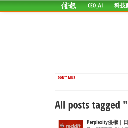
CEO_AI
科技
DON'T MISS
All posts tagged 
Perplexity侵權