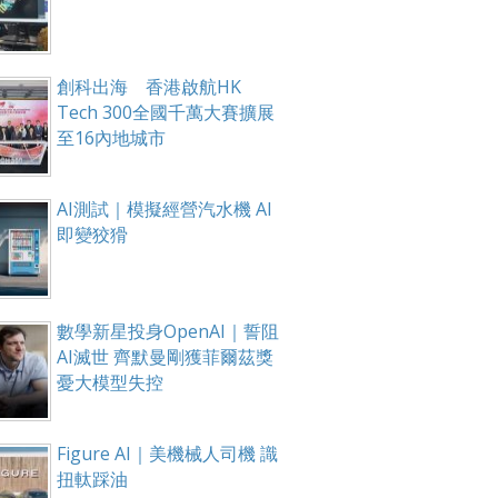
創科出海 香港啟航HK
Tech 300全國千萬大賽擴展
至16內地城市
AI測試｜模擬經營汽水機 AI
即變狡猾
數學新星投身OpenAI｜誓阻
AI滅世 齊默曼剛獲菲爾茲獎
憂大模型失控
Figure AI｜美機械人司機 識
扭軚踩油