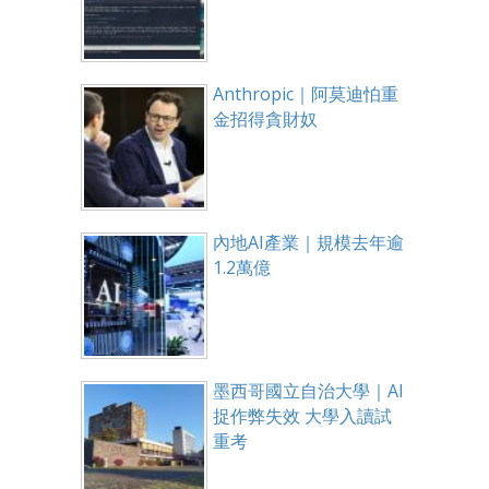
Anthropic｜阿莫迪怕重
金招得貪財奴
內地AI產業｜規模去年逾
1.2萬億
墨西哥國立自治大學｜AI
捉作弊失效 大學入讀試
重考