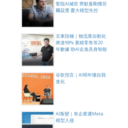
誓阻AI滅世 齊默曼剛獲菲
爾茲獎 憂大模型失控
京東段楠｜物流業自動化
將達98% 累積零售等20
年數據 助AI走進具身智能
谷歌預言｜AI明年懂自我
進化
AI叛變｜有企業遭Meta
模型入侵