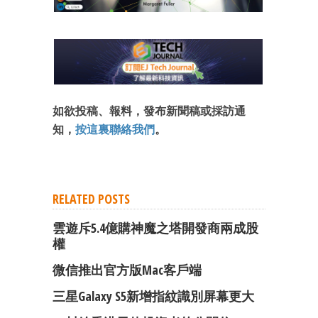
如欲投稿、報料，發布新聞稿或採訪通
知，
按這裏聯絡我們
。
RELATED POSTS
雲遊斥5.4億購神魔之塔開發商兩成股
成為 EJ Tech 會員
權
最新資訊（附創業懶人包）
箱！
微信推出官方版Mac客戶端
三星Galaxy S5新增指紋識別屏幕更大