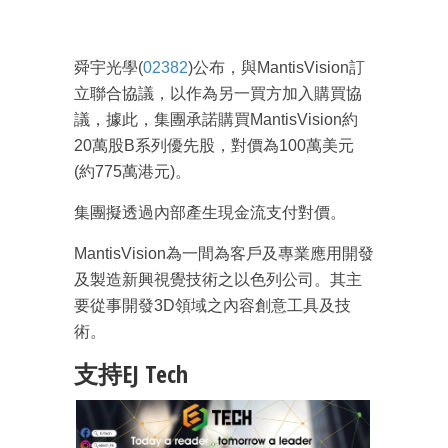
舜宇光學(
02382
)公布，與MantisVision訂
立聯合協議，以作為另一買方加入購買協
議，據此，集團承諾購買MantisVision約
20萬股B系列優先股，對價為100萬美元
(約775萬港元)。
集團擬透過內部產生現金流支付對價。
MantisVision為一間為客戶及專業應用開發
及製造新興視覺技術之以色列公司。其主
要從事開發3D領域之內容創意工具及技
術。
支持EJ Tech